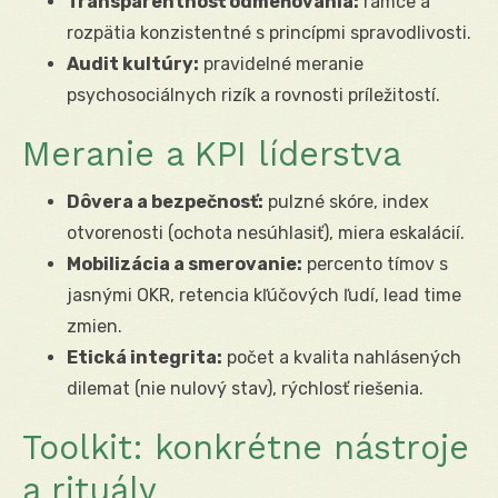
Transparentnosť odmeňovania:
rámce a
rozpätia konzistentné s princípmi spravodlivosti.
Audit kultúry:
pravidelné meranie
psychosociálnych rizík a rovnosti príležitostí.
Meranie a KPI líderstva
Dôvera a bezpečnosť:
pulzné skóre, index
otvorenosti (ochota nesúhlasiť), miera eskalácií.
Mobilizácia a smerovanie:
percento tímov s
jasnými OKR, retencia kľúčových ľudí, lead time
zmien.
Etická integrita:
počet a kvalita nahlásených
dilemat (nie nulový stav), rýchlosť riešenia.
Toolkit: konkrétne nástroje
a rituály