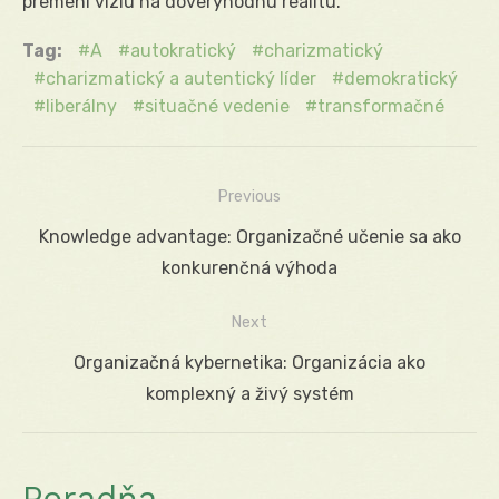
premení víziu na dôveryhodnú realitu.
Tag:
A
autokratický
charizmatický
charizmatický a autentický líder
demokratický
liberálny
situačné vedenie
transformačné
Previous
Navigácia
Previous
Knowledge advantage: Organizačné učenie sa ako
v
post:
konkurenčná výhoda
článku
Next
Next
Organizačná kybernetika: Organizácia ako
post:
komplexný a živý systém
Poradňa