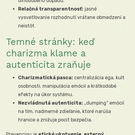
dlhodobého dopadu.
Relačná transparentnosť:
jasné
vysvetľovanie rozhodnutí vrátane obmedzení a
neistôt.
Temné stránky: keď
charizma klame a
autenticita zraňuje
Charizmatická pasca:
centralizácia ega, kult
osobnosti, manipulácia emócií a krátkodobé
efekty na úkor systému.
Nezvládnutá autenticita:
„dumping“ emócií
na tím, nadmerné zdieľanie, ktoré narúša
hranice a znižuje pocit bezpečia.
Prevenciou je
etické ukotvenie
,
externý