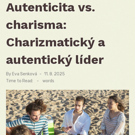
Autenticita vs.
charisma:
Charizmatický a
autentický líder
By
Eva Senková
Posted
11. 8. 2025
on
Time to Read:
-
words