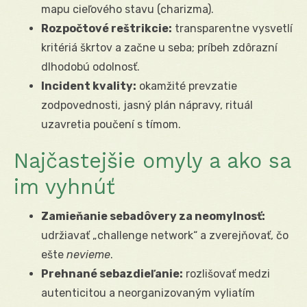
mapu cieľového stavu (charizma).
Rozpočtové reštrikcie:
transparentne vysvetlí
kritériá škrtov a začne u seba; príbeh zdôrazní
dlhodobú odolnosť.
Incident kvality:
okamžité prevzatie
zodpovednosti, jasný plán nápravy, rituál
uzavretia poučení s tímom.
Najčastejšie omyly a ako sa
im vyhnúť
Zamieňanie sebadôvery za neomylnosť:
udržiavať „challenge network“ a zverejňovať, čo
ešte
nevieme
.
Prehnané sebazdieľanie:
rozlišovať medzi
autenticitou a neorganizovaným vyliatím