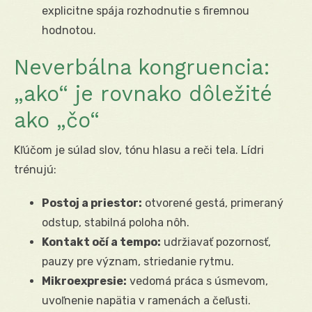
explicitne spája rozhodnutie s firemnou
hodnotou.
Neverbálna kongruencia:
„ako“ je rovnako dôležité
ako „čo“
Kľúčom je súlad slov, tónu hlasu a reči tela. Lídri
trénujú:
Postoj a priestor:
otvorené gestá, primeraný
odstup, stabilná poloha nôh.
Kontakt očí a tempo:
udržiavať pozornosť,
pauzy pre význam, striedanie rytmu.
Mikroexpresie:
vedomá práca s úsmevom,
uvoľnenie napätia v ramenách a čeľusti.