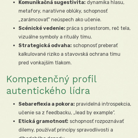
Komunikačná sugestivita:
dynamika hlasu,
metafory, naratívne oblúky, schopnosť
„zarámcovať“ neúspech ako učenie.
Scénické vedenie:
práca s priestorom, reč tela,
vizuálne symboly a rituály tímu.
Strategická odvaha:
schopnosť preberať
kalkulované riziko a stavovská ochrana tímu
pred vonkajším tlakom.
Kompetenčný profil
autentického lídra
Sebareflexia a pokora:
pravidelná introspekcia,
učenie sa z feedbacku, „lead by example“.
Etická gramotnosť:
schopnosť rozpoznávať
dilemy, používať princípy spravodlivosti a