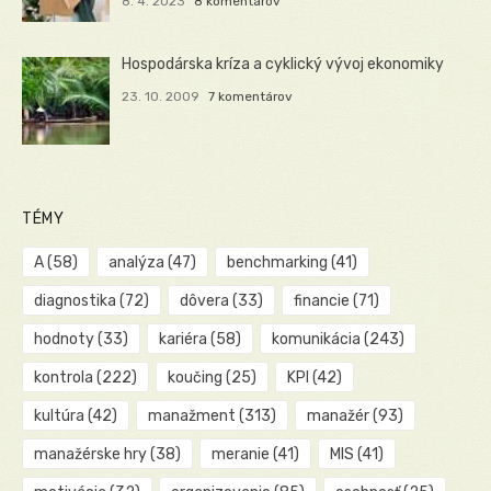
8. 4. 2023
8 komentárov
Hospodárska kríza a cyklický vývoj ekonomiky
23. 10. 2009
7 komentárov
TÉMY
A
(58)
analýza
(47)
benchmarking
(41)
diagnostika
(72)
dôvera
(33)
financie
(71)
hodnoty
(33)
kariéra
(58)
komunikácia
(243)
kontrola
(222)
koučing
(25)
KPI
(42)
kultúra
(42)
manažment
(313)
manažér
(93)
manažérske hry
(38)
meranie
(41)
MIS
(41)