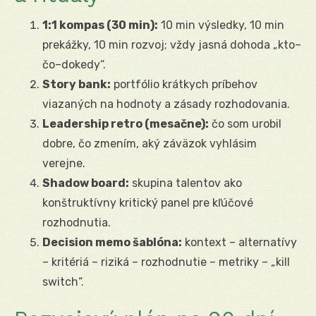
1:1 kompas (30 min):
10 min výsledky, 10 min
prekážky, 10 min rozvoj; vždy jasná dohoda „kto–
čo–dokedy“.
Story bank:
portfólio krátkych príbehov
viazaných na hodnoty a zásady rozhodovania.
Leadership retro (mesačne):
čo som urobil
dobre, čo zmením, aký záväzok vyhlásim
verejne.
Shadow board:
skupina talentov ako
konštruktívny kritický panel pre kľúčové
rozhodnutia.
Decision memo šablóna:
kontext – alternatívy
– kritériá – riziká – rozhodnutie – metriky – „kill
switch“.