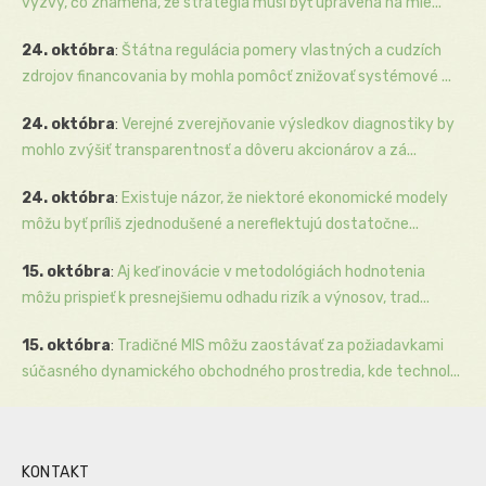
výzvy, čo znamená, že stratégia musí byť upravená na mie...
24. októbra
:
Štátna regulácia pomery vlastných a cudzích
zdrojov financovania by mohla pomôcť znižovať systémové ...
24. októbra
:
Verejné zverejňovanie výsledkov diagnostiky by
mohlo zvýšiť transparentnosť a dôveru akcionárov a zá...
24. októbra
:
Existuje názor, že niektoré ekonomické modely
môžu byť príliš zjednodušené a nereflektujú dostatočne...
15. októbra
:
Aj keď inovácie v metodológiách hodnotenia
môžu prispieť k presnejšiemu odhadu rizík a výnosov, trad...
15. októbra
:
Tradičné MIS môžu zaostávať za požiadavkami
súčasného dynamického obchodného prostredia, kde technol...
KONTAKT