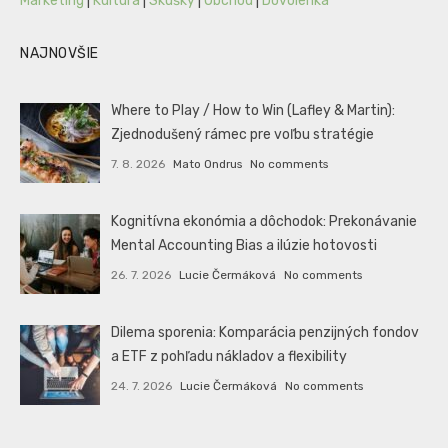
Marketing
|
Kultúra
|
Skúšky
|
Obchod
|
Dovolenka
NAJNOVŠIE
Where to Play / How to Win (Lafley & Martin):
Zjednodušený rámec pre voľbu stratégie
7. 8. 2026
Mato Ondrus
No comments
Kognitívna ekonómia a dôchodok: Prekonávanie
Mental Accounting Bias a ilúzie hotovosti
26. 7. 2026
Lucie Čermáková
No comments
Dilema sporenia: Komparácia penzijných fondov
a ETF z pohľadu nákladov a flexibility
24. 7. 2026
Lucie Čermáková
No comments