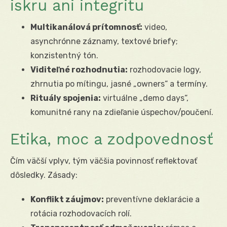
iskru ani integritu
Multikanálová prítomnosť:
video,
asynchrónne záznamy, textové briefy;
konzistentný tón.
Viditeľné rozhodnutia:
rozhodovacie logy,
zhrnutia po mítingu, jasné „owners“ a termíny.
Rituály spojenia:
virtuálne „demo days“,
komunitné rany na zdieľanie úspechov/poučení.
Etika, moc a zodpovednosť
Čím väčší vplyv, tým väčšia povinnosť reflektovať
dôsledky. Zásady:
Konflikt záujmov:
preventívne deklarácie a
rotácia rozhodovacích rolí.