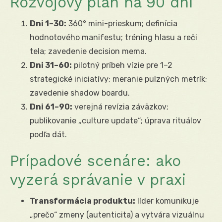
Rozvojový plán na 90 dní
Dni 1–30:
360° mini-prieskum; definícia
hodnotového manifestu; tréning hlasu a reči
tela; zavedenie decision mema.
Dni 31–60:
pilotný príbeh vízie pre 1–2
strategické iniciatívy; meranie pulzných metrík;
zavedenie shadow boardu.
Dni 61–90:
verejná revízia záväzkov;
publikovanie „culture update“; úprava rituálov
podľa dát.
Prípadové scenáre: ako
vyzerá správanie v praxi
Transformácia produktu:
líder komunikuje
„prečo“ zmeny (autenticita) a vytvára vizuálnu