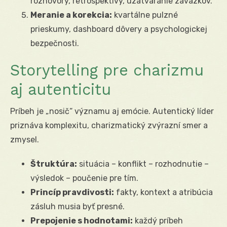
rozhovory, retrospektívy, uzatváranie záväzkov.
Meranie a korekcia:
kvartálne pulzné
prieskumy, dashboard dôvery a psychologickej
bezpečnosti.
Storytelling pre charizmu
aj autenticitu
Príbeh je „nosič“ významu aj emócie. Autentický líder
priznáva komplexitu, charizmatický zvýrazní smer a
zmysel.
Štruktúra:
situácia – konflikt – rozhodnutie –
výsledok – poučenie pre tím.
Princíp pravdivosti:
fakty, kontext a atribúcia
zásluh musia byť presné.
Prepojenie s hodnotami:
každý príbeh