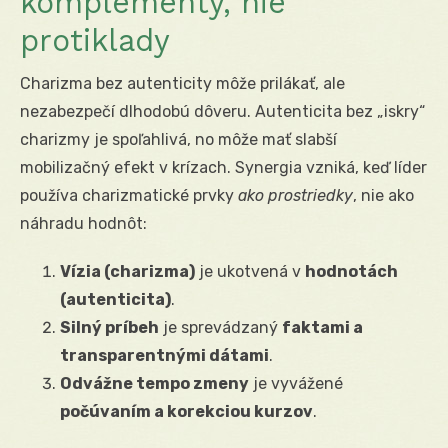
komplementy, nie
protiklady
Charizma bez autenticity môže prilákať, ale
nezabezpečí dlhodobú dôveru. Autenticita bez „iskry“
charizmy je spoľahlivá, no môže mať slabší
mobilizačný efekt v krízach. Synergia vzniká, keď líder
používa charizmatické prvky
ako prostriedky
, nie ako
náhradu hodnôt:
Vízia (charizma)
je ukotvená v
hodnotách
(autenticita)
.
Silný príbeh
je sprevádzaný
faktami a
transparentnými dátami
.
Odvážne tempo zmeny
je vyvážené
počúvaním a korekciou kurzov
.