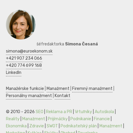
šéfredaktorka
Simona Česaná
simona@euroekonom.sk
+421 907 234 066
+420 774 699 168
LinkedIn
Manažérske funkcie
|
Manažment
|
Firemný manažment
|
Personálny manažment
|
Kontakt
© 2010 - 2026
SEO
|
Reklama a PR
|
Vrtuľníky
|
Autoškola
|
Reality
|
Manažment
|
Prijímáčky
|
Podnikanie
|
Financie
|
Ekonomika
|
Zdravie
|
SWOT
|
Podnikateľský plán
|
Manažment
|