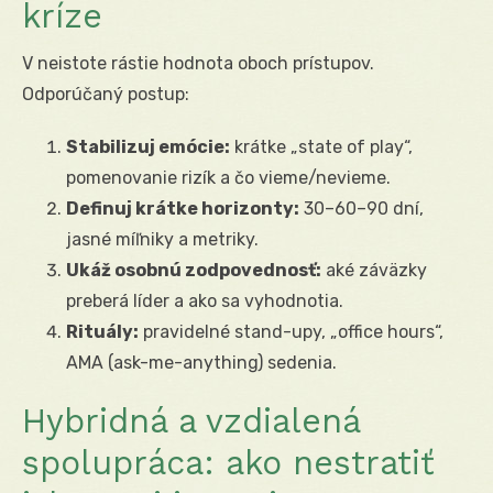
kríze
V neistote rástie hodnota oboch prístupov.
Odporúčaný postup:
Stabilizuj emócie:
krátke „state of play“,
pomenovanie rizík a čo vieme/nevieme.
Definuj krátke horizonty:
30–60–90 dní,
jasné míľniky a metriky.
Ukáž osobnú zodpovednosť:
aké záväzky
preberá líder a ako sa vyhodnotia.
Rituály:
pravidelné stand-upy, „office hours“,
AMA (ask-me-anything) sedenia.
Hybridná a vzdialená
spolupráca: ako nestratiť