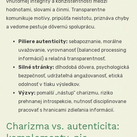
vnútornej integrity a konzistentnosti medzi
hodnotami, slovami a činmi. Transparentne
komunikuje motívy, pripúšťa neistotu, priznáva chyby
a vedome pestuje dôvernú spoluprácu.
Piliere autenticity:
sebapoznanie, morálne
uvažovanie, vyrovnanosť (balanced processing
informácií) a relačná transparentnosť.
Silné stránky:
dlhodobá dôvera, psychologická
bezpečnosť, udržateľná angažovanosť, etická
odolnosť v tlaku výsledkov.
Výzvy:
pomalší „nástup“ charizmu, riziko
prehnanej introspekcie, nutnosť disciplinovane
pracovať s hranicami zdieľania informácií.
Charizma vs. autenticita: