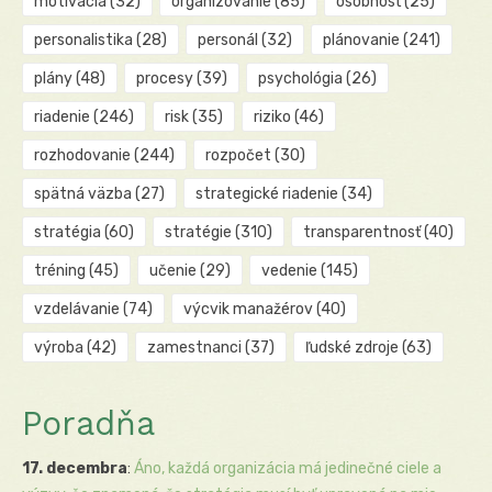
motivácia
(32)
organizovanie
(85)
osobnosť
(25)
personalistika
(28)
personál
(32)
plánovanie
(241)
plány
(48)
procesy
(39)
psychológia
(26)
riadenie
(246)
risk
(35)
riziko
(46)
rozhodovanie
(244)
rozpočet
(30)
spätná väzba
(27)
strategické riadenie
(34)
stratégia
(60)
stratégie
(310)
transparentnosť
(40)
tréning
(45)
učenie
(29)
vedenie
(145)
vzdelávanie
(74)
výcvik manažérov
(40)
výroba
(42)
zamestnanci
(37)
ľudské zdroje
(63)
Poradňa
17. decembra
:
Áno, každá organizácia má jedinečné ciele a