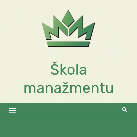
Skip
to
content
Škola
manažmentu