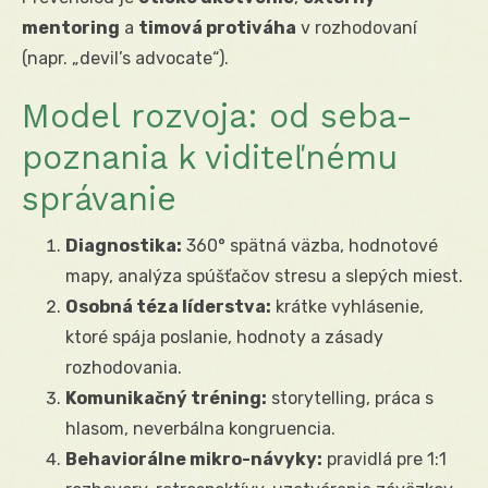
mentoring
a
timová protiváha
v rozhodovaní
(napr. „devil’s advocate“).
Model rozvoja: od seba-
poznania k viditeľnému
správanie
Diagnostika:
360° spätná väzba, hodnotové
mapy, analýza spúšťačov stresu a slepých miest.
Osobná téza líderstva:
krátke vyhlásenie,
ktoré spája poslanie, hodnoty a zásady
rozhodovania.
Komunikačný tréning:
storytelling, práca s
hlasom, neverbálna kongruencia.
Behaviorálne mikro-návyky:
pravidlá pre 1:1