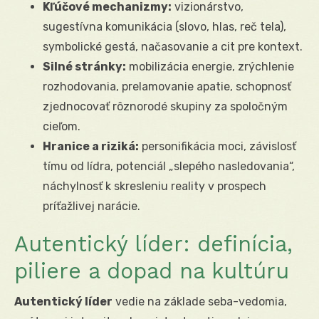
Kľúčové mechanizmy:
vizionárstvo,
sugestívna komunikácia (slovo, hlas, reč tela),
symbolické gestá, načasovanie a cit pre kontext.
Silné stránky:
mobilizácia energie, zrýchlenie
rozhodovania, prelamovanie apatie, schopnosť
zjednocovať rôznorodé skupiny za spoločným
cieľom.
Hranice a riziká:
personifikácia moci, závislosť
tímu od lídra, potenciál „slepého nasledovania“,
náchylnosť k skresleniu reality v prospech
príťažlivej narácie.
Autentický líder: definícia,
piliere a dopad na kultúru
Autentický líder
vedie na základe seba-vedomia,