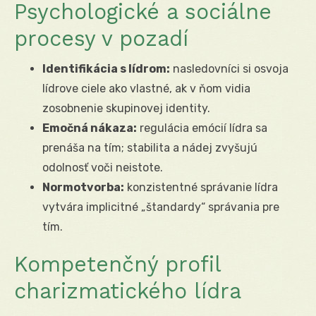
Psychologické a sociálne
procesy v pozadí
Identifikácia s lídrom:
nasledovníci si osvoja
lídrove ciele ako vlastné, ak v ňom vidia
zosobnenie skupinovej identity.
Emočná nákaza:
regulácia emócií lídra sa
prenáša na tím; stabilita a nádej zvyšujú
odolnosť voči neistote.
Normotvorba:
konzistentné správanie lídra
vytvára implicitné „štandardy“ správania pre
tím.
Kompetenčný profil
charizmatického lídra