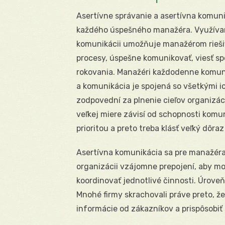
Asertívne správanie a asertívna komuni
každého úspešného manažéra. Využívani
komunikácii umožňuje manažérom riešiť 
procesy, úspešne komunikovať, viesť s
rokovania. Manažéri každodenne komuni
a komunikácia je spojená so všetkými i
zodpovední za plnenie cieľov organizác
veľkej miere závisí od schopnosti komu
prioritou a preto treba klásť veľký dôra
Asertívna komunikácia sa pre manažéra 
organizácii vzájomne prepojení, aby mo
koordinovať jednotlivé činnosti. Úroveň
Mnohé firmy skrachovali práve preto, ž
informácie od zákazníkov a prispôsobiť