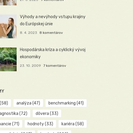
Výhody a nevýhody vstupu krajiny
do Európskej únie
8. 4. 2023
8 komentárov
Hospodárska kríza a cyklický vývoj
ekonomiky
23. 10. 2009
7 komentárov
MY
(58)
analýza
(47)
benchmarking
(41)
iagnostika
(72)
dôvera
(33)
nancie
(71)
hodnoty
(33)
kariéra
(58)