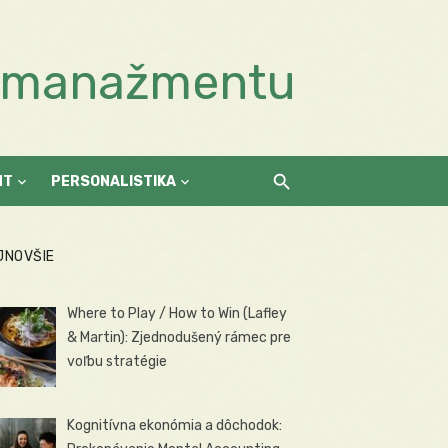
a manažmentu
NT
PERSONALISTIKA
JNOVŠIE
Where to Play / How to Win (Lafley
& Martin): Zjednodušený rámec pre
voľbu stratégie
Kognitívna ekonómia a dôchodok: