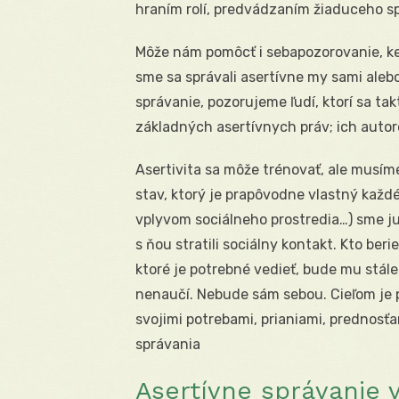
hraním rolí, predvádzaním žiaduceho s
Môže nám pomôcť i sebapozorovanie, k
sme sa správali asertívne my sami alebo
správanie, pozorujeme ľudí, ktorí sa ta
základných asertívnych práv; ich autor
Asertivita sa môže trénovať, ale musíme
stav, ktorý je prapôvodne vlastný každ
vplyvom sociálneho prostredia…) sme ju
s ňou stratili sociálny kontakt. Kto beri
ktoré je potrebné vedieť, bude mu stále
nenaučí. Nebude sám sebou. Cieľom je p
svojimi potrebami, prianiami, prednosťa
správania
Asertívne správanie 