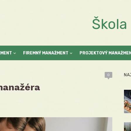
Škol
ŽMENT
FIREMNÝ MANAŽMENT
PROJEKTOVÝ MANAŽME
NA
0
 manažéra