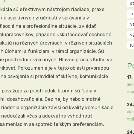
s
kácia sú efektívnym nástrojom riadiacej praxe
t
e asertívnych zručností v správaní a v
v
sociálne a profesionálne situácie, zvládať
polupracovníkov, prípadne uskutočňovať obchodné
v
kujú na rôznych úrovniach, v rôznych situáciách
ľ
ch úlohami a funkciami v rámci organizácie. Sú
ie prostredníctvom iných. Hlavne práca s ľuďmi vo
P
nikovať. Porozumenie je v tejto oblasti prvoradou
z na osvojenie si pravidiel efektívnej komunikácie
17.
jed
považuje za prostriedok, ktorým sú ľudia v
mus
hli dosahovať ciele. Bez nej by nebolo možné
24.
 riadenia organizácie závisí od kvality komunikácie.
vla
e nedokázali včas a adekvátne vyhodnotiť
moh
 sa meniacim sa spotrebiteľským preferenciám.
24.