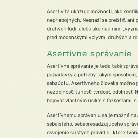
Asertivita ukazuje možnosti, ako konfli
nepriebojných. Nesnaží sa preľstiť, ani
druhých ľudí, alebo ako nad nimi „vyzrie
pred mocenskými vplyvmi druhých a ro
Asertívne správanie
Asertívne správanie je teda také správa
požiadavky a potreby takým spôsobom, 
sebaúctu. Asertívneho človeka možno pr
nezdolnosť, tuhosť, tvrdosť, odolnosť
bojovať vlastným úsilím s ťažkosťami, s
Asertívnemu správaniu sa je možné nau
sebaistého, sebapresadzujúceho správa
osvojenie si istých pravidiel, ktoré tvor