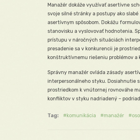
Manažér dokáže využívať asertívne scho
svoje silné stránky a postupy ako slabé s
asertívnym spôsobom. Dokážu formulov
stanovisku a vyslovovať hodnotenia. S
prístupu v náročných situáciách interp
presadenie sa v konkurencii je prostr
konštruktívnemu riešeniu problémov a k
Správny manažér ovláda zásady asertí
interpersonálneho styku. Dosiahnutie sv
prostriedkom k vnútornej rovnováhe m
konfliktov v styku nadriadený – podria
Tag:
komunikácia
manažér
oso