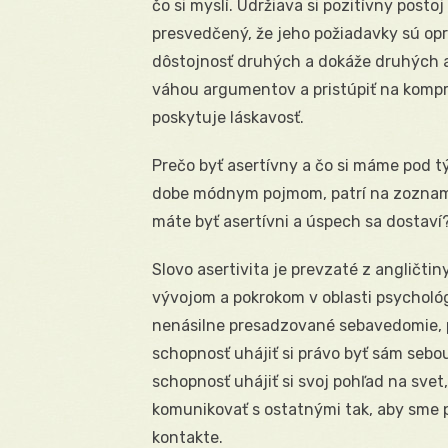
čo si myslí. Udržiava si pozitívny pos
presvedčený, že jeho požiadavky sú oprá
dôstojnosť druhých a dokáže druhých a
váhou argumentov a pristúpiť na kompr
poskytuje láskavosť.
Prečo byť asertívny a čo si máme pod t
dobe módnym pojmom, patrí na zoznam 
máte byť asertívni a úspech sa dostav
Slovo asertivita je prevzaté z angličtin
vývojom a pokrokom v oblasti psychológi
nenásilne presadzované sebavedomie, p
schopnosť uhájiť si právo byť sám sebou
schopnosť uhájiť si svoj pohľad na sve
komunikovať s ostatnými tak, aby sme pr
kontakte.