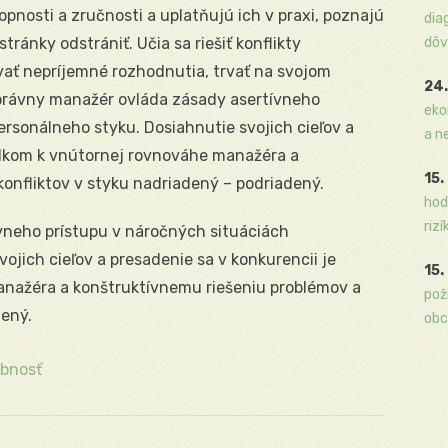
pnosti a zručnosti a uplatňujú ich v praxi, poznajú
dia
tránky odstrániť. Učia sa riešiť konflikty
dôv
ať nepríjemné rozhodnutia, trvať na svojom
24.
právny manažér ovláda zásady asertívneho
eko
ersonálneho styku. Dosiahnutie svojich cieľov a
a n
iedkom k vnútornej rovnováhe manažéra a
15.
onfliktov v styku nadriadený – podriadený.
hod
rizí
vneho prístupu v náročných situáciách
ojich cieľov a presadenie sa v konkurencii je
15.
anažéra a konštruktívnemu riešeniu problémov a
pož
dený.
obc
bnosť