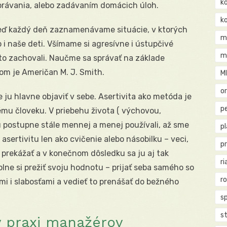
k
právania, alebo zadávaním domácich úloh.
k
eď každý deň zaznamenávame situácie, v ktorých
m
 i naše deti. Všímame si agresívne i ústupčivé
m
kto zachovali. Naučme sa správať na základe
om je Američan M. J. Smith.
M
o
 ju hlavne objaviť v sebe. Asertivita ako metóda je
pe
ému človeku. V priebehu života ( výchovou,
 postupne stále mennej a menej používali, až sme
p
e asertivitu len ako cvičenie alebo násobilku – veci,
p
 prekážať a v konečnom dôsledku sa ju aj tak
ri
lne si prežiť svoju hodnotu – prijať seba samého so
r
mi i slabosťami a vedieť to prenášať do bežného
s
st
v praxi manažérov