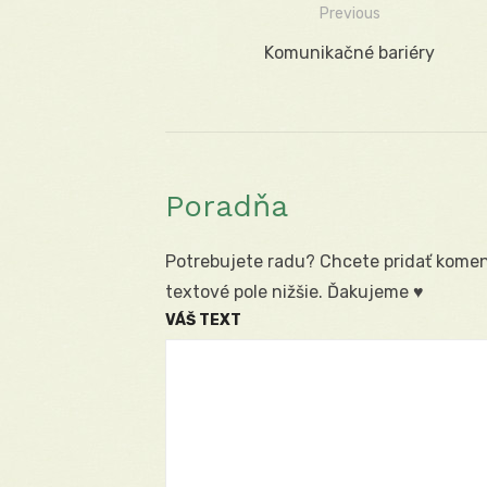
Previous
Navigácia
Previous
Komunikačné bariéry
v
post:
článku
Poradňa
Potrebujete radu? Chcete pridať koment
textové pole nižšie. Ďakujeme ♥
VÁŠ TEXT