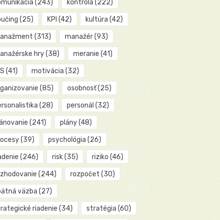
omunikácia
(243)
kontrola
(222)
oučing
(25)
KPI
(42)
kultúra
(42)
anažment
(313)
manažér
(93)
anažérske hry
(38)
meranie
(41)
IS
(41)
motivácia
(32)
rganizovanie
(85)
osobnosť
(25)
rsonalistika
(28)
personál
(32)
lánovanie
(241)
plány
(48)
rocesy
(39)
psychológia
(26)
adenie
(246)
risk
(35)
riziko
(46)
ozhodovanie
(244)
rozpočet
(30)
pätná väzba
(27)
rategické riadenie
(34)
stratégia
(60)