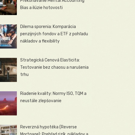
Prekonávanie Mental Accounting
Bias a ilúzie hotovosti
Dilema sporenia: Komparácia
penzijných fondov a ETF z pohľadu
nákladov a flexibility
Strategická Cenová Elasticita:
Testovanie bez chaosu a narušenia
trhu
Riadenie kvality: Normy ISO, TQM a
neustále zlepšovanie
Reverzná hypotéka (Reverse
Mortgage): Prehľad rizík, nákladov a