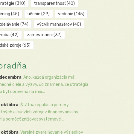
tratégie
(310)
transparentnosť
(40)
réning
(45)
učenie
(29)
vedenie
(145)
zdelávanie
(74)
výcvik manažérov
(40)
ýroba
(42)
zamestnanci
(37)
udské zdroje
(63)
oradňa
 decembra
:
Áno, každá organizácia má
inečné ciele a výzvy, čo znamená, že stratégia
í byť upravená na mie...
 októbra
:
Štátna regulácia pomery
stných a cudzích zdrojov financovania by
la pomôcť znižovať systémové ...
 októbra
:
Verejné zverejňovanie výsledkov