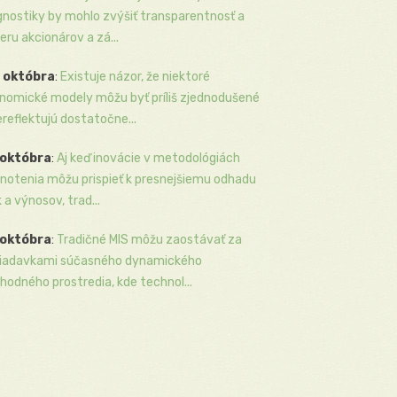
gnostiky by mohlo zvýšiť transparentnosť a
eru akcionárov a zá...
 októbra
:
Existuje názor, že niektoré
nomické modely môžu byť príliš zjednodušené
ereflektujú dostatočne...
 októbra
:
Aj keď inovácie v metodológiách
notenia môžu prispieť k presnejšiemu odhadu
k a výnosov, trad...
 októbra
:
Tradičné MIS môžu zaostávať za
iadavkami súčasného dynamického
hodného prostredia, kde technol...