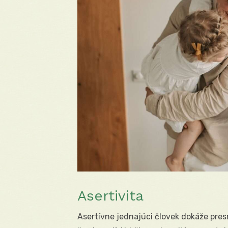
Asertivita
Asertívne jednajúci človek dokáže presn