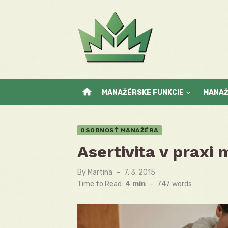
Skip
to
content
home
MANAŽÉRSKE FUNKCIE
MANA
OSOBNOSŤ MANAŽÉRA
Asertivita v praxi
By
Martina
Posted
7. 3. 2015
on
Time to Read:
4 min
-
747
words