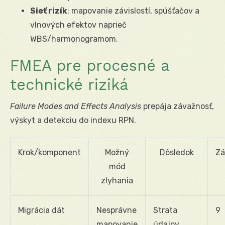
Sieť rizík
: mapovanie závislostí, spúšťačov a
vlnových efektov naprieč
WBS/harmonogramom.
FMEA pre procesné a
technické riziká
Failure Modes and Effects Analysis
prepája závažnosť,
výskyt a detekciu do indexu RPN.
Krok/komponent
Možný
Dôsledok
Zá
mód
zlyhania
Migrácia dát
Nesprávne
Strata
9
mapovanie
údajov