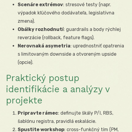
Scenáre extrémov
: stresové testy (napr.
výpadok kľúčového dodávateľa, legislatívna
zmena).
Obálky rozhodnutí
: guardrails a body rýchlej
reverzácie (rollback, feature flags).
Nerovnaká asymetria
: uprednostniť opatrenia
s limitovaným downside a otvoreným upside
(opcie).
Praktický postup
identifikácie a analýzy v
projekte
Pripravte rámec
: definujte škály P/I, RBS,
šablónu registra, pravidlá eskalácie.
Spustite workshop
: cross-funkčný tím (PM,