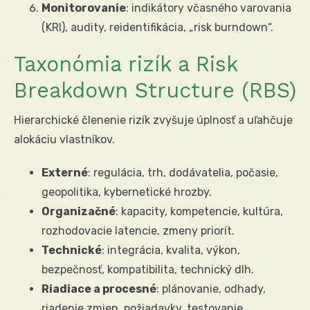
Monitorovanie
: indikátory včasného varovania
(KRI), audity, reidentifikácia, „risk burndown“.
Taxonómia rizík a Risk
Breakdown Structure (RBS)
Hierarchické členenie rizík zvyšuje úplnosť a uľahčuje
alokáciu vlastníkov.
Externé
: regulácia, trh, dodávatelia, počasie,
geopolitika, kybernetické hrozby.
Organizačné
: kapacity, kompetencie, kultúra,
rozhodovacie latencie, zmeny priorít.
Technické
: integrácia, kvalita, výkon,
bezpečnosť, kompatibilita, technický dlh.
Riadiace a procesné
: plánovanie, odhady,
riadenie zmien, požiadavky, testovanie.