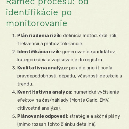
Rámec procesu: od
identifikácie po
monitorovanie
Plán riadenia rizík
: definícia metód, škál, rolí,
frekvencií a prahov tolerancie.
Identifikácia rizík
: generovanie kandidátov,
kategorizácia a zapisovanie do registra.
Kvalitatívna analýza
: poradie priorít podľa
pravdepodobnosti, dopadu, včasnosti detekcie a
trendu.
Kvantitatívna analýza
: numerické vyčíslenie
efektov na čas/náklady (Monte Carlo, EMV,
citlivostná analýza).
Plánovanie odpovedí
: stratégie a akčné plány
(mimo rozsah tohto článku detailne).