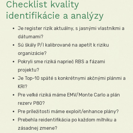
Checklist kvality
identifikácie a analýzy
Je register rizík aktuálny, s jasnými vlastníkmi a
dátumami?
Sú škály P/I kalibrované na apetít k riziku
organizácie?
Pokryli sme riziká naprieč RBS a fázami
projektu?
Je Top-10 späté s konkrétnymi akčnými plánmi a
KRI?
Pre veľké riziká máme EMV/Monte Carlo a plán
rezerv P80?
Pre príležitosti máme exploit/enhance plány?
Prebehla reidentifikácia po každom míľniku a
zásadnej zmene?