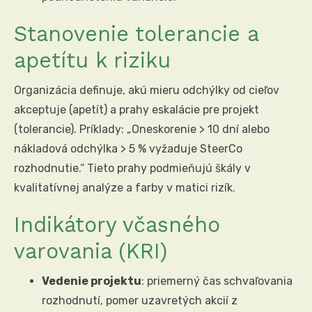
Stanovenie tolerancie a
apetítu k riziku
Organizácia definuje, akú mieru odchýlky od cieľov
akceptuje (apetít) a prahy eskalácie pre projekt
(tolerancie). Príklady: „Oneskorenie > 10 dní alebo
nákladová odchýlka > 5 % vyžaduje SteerCo
rozhodnutie.“ Tieto prahy podmieňujú škály v
kvalitatívnej analýze a farby v matici rizík.
Indikátory včasného
varovania (KRI)
Vedenie projektu
: priemerný čas schvaľovania
rozhodnutí, pomer uzavretých akcií z