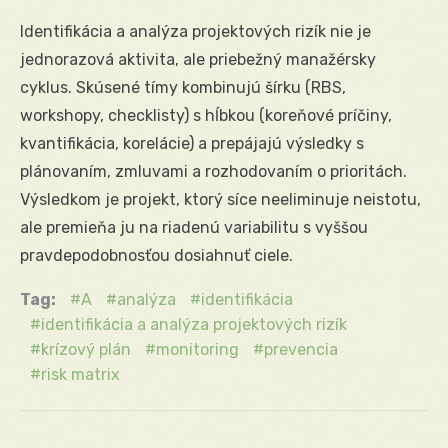
Identifikácia a analýza projektových rizík nie je
jednorazová aktivita, ale priebežný manažérsky
cyklus. Skúsené tímy kombinujú šírku (RBS,
workshopy, checklisty) s hĺbkou (koreňové príčiny,
kvantifikácia, korelácie) a prepájajú výsledky s
plánovaním, zmluvami a rozhodovaním o prioritách.
Výsledkom je projekt, ktorý síce neeliminuje neistotu,
ale premieňa ju na riadenú variabilitu s vyššou
pravdepodobnosťou dosiahnuť ciele.
Tag:
A
analýza
identifikácia
identifikácia a analýza projektových rizík
krízový plán
monitoring
prevencia
risk matrix