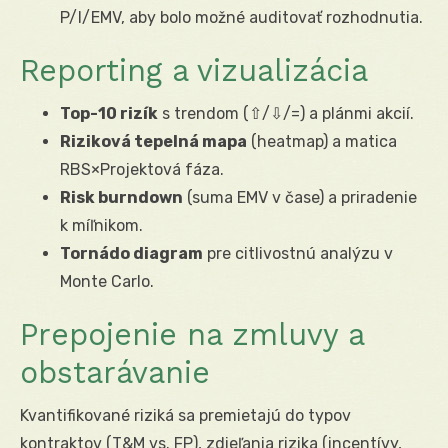
P/I/EMV, aby bolo možné auditovať rozhodnutia.
Reporting a vizualizácia
Top-10 rizík
s trendom (⇧/⇩/=) a plánmi akcií.
Riziková tepelná mapa
(heatmap) a matica
RBS×Projektová fáza.
Risk burndown
(suma EMV v čase) a priradenie
k míľnikom.
Tornádo diagram
pre citlivostnú analýzu v
Monte Carlo.
Prepojenie na zmluvy a
obstarávanie
Kvantifikované riziká sa premietajú do typov
kontraktov (T&M vs. FP), zdieľania rizika (incentívy,