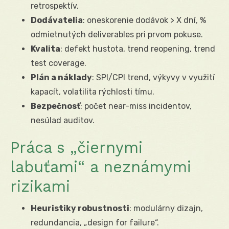
retrospektív.
Dodávatelia
: oneskorenie dodávok > X dní, %
odmietnutých deliverables pri prvom pokuse.
Kvalita
: defekt hustota, trend reopening, trend
test coverage.
Plán a náklady
: SPI/CPI trend, výkyvy v využití
kapacít, volatilita rýchlosti tímu.
Bezpečnosť
: počet near-miss incidentov,
nesúlad auditov.
Práca s „čiernymi
labuťami“ a neznámymi
rizikami
Heuristiky robustnosti
: modulárny dizajn,
redundancia, „design for failure“.