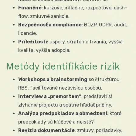
Finančné
: kurzové, inflačné, rozpočtové, cash-
flow, zmluvné sankcie.
Bezpečnosť a compliance
: BOZP, GDPR, audit,
licencie.
Príležitosti
: úspory, skrátenie trvania, vyššia
kvalita, vyššia adopcia.
Metódy identifikácie rizík
Workshops a brainstorming
so štruktúrou
RBS, facilitované nezávislou osobou.
Interview a „premortem“
: predstaviť si
zlyhanie projektu a spätne hľadať príčiny.
Analýza predpokladov a obmedzení
: ktoré
predpoklady sú kľúčové a neisté?
Revízia dokumentácie
: zmluvy, požiadavky,