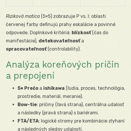
Riziková matica
(5×5) zobrazuje P vs. I; oblasti
červenej farby definujú prahy eskalácie a povinné
odpovede. Doplnkové kritériá:
blízkosť
(čas do
manifestácie),
detekovateľnosť
a
spracovateľnosť
(controlability).
Analýza koreňových príčin
a prepojení
5× Prečo
a
ishikawa
(ľudia, proces, technológia,
prostredie, materiál, meranie).
Bow-tie
: príčiny (ľavá strana), centrálna udalosť
a následky (pravá strana) s bariérami.
FTA/ETA
: logické stromy pre kombinácie zlyhaní
a následných sledov udalostí.