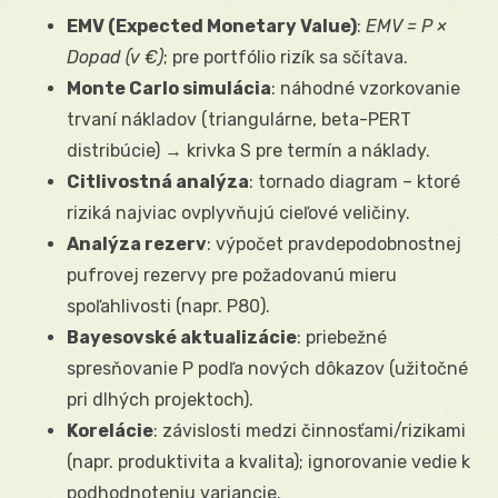
EMV (Expected Monetary Value)
:
EMV = P ×
Dopad (v €)
; pre portfólio rizík sa sčítava.
Monte Carlo simulácia
: náhodné vzorkovanie
trvaní nákladov (triangulárne, beta-PERT
distribúcie) → krivka S pre termín a náklady.
Citlivostná analýza
: tornado diagram – ktoré
riziká najviac ovplyvňujú cieľové veličiny.
Analýza rezerv
: výpočet pravdepodobnostnej
pufrovej rezervy pre požadovanú mieru
spoľahlivosti (napr. P80).
Bayesovské aktualizácie
: priebežné
spresňovanie P podľa nových dôkazov (užitočné
pri dlhých projektoch).
Korelácie
: závislosti medzi činnosťami/rizikami
(napr. produktivita a kvalita); ignorovanie vedie k
podhodnoteniu variancie.