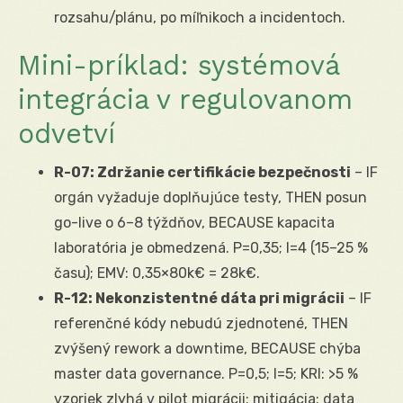
rozsahu/plánu, po míľnikoch a incidentoch.
Mini-príklad: systémová
integrácia v regulovanom
odvetví
R-07: Zdržanie certifikácie bezpečnosti
– IF
orgán vyžaduje doplňujúce testy, THEN posun
go-live o 6–8 týždňov, BECAUSE kapacita
laboratória je obmedzená. P=0,35; I=4 (15–25 %
času); EMV: 0,35×80k€ = 28k€.
R-12: Nekonzistentné dáta pri migrácii
– IF
referenčné kódy nebudú zjednotené, THEN
zvýšený rework a downtime, BECAUSE chýba
master data governance. P=0,5; I=5; KRI: >5 %
vzoriek zlyhá v pilot migrácii; mitigácia: data