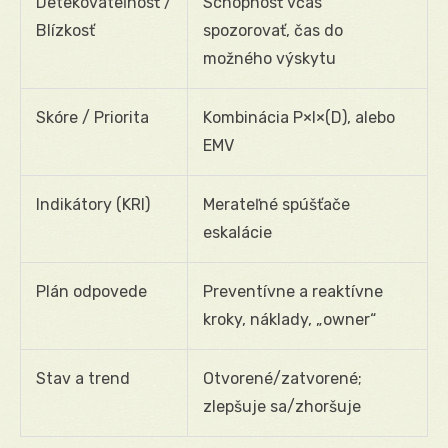
Detekovateľnosť /
Schopnosť včas
Blízkosť
spozorovať, čas do
možného výskytu
Skóre / Priorita
Kombinácia P×I×(D), alebo
EMV
Indikátory (KRI)
Merateľné spúšťače
eskalácie
Plán odpovede
Preventívne a reaktívne
kroky, náklady, „owner“
Stav a trend
Otvorené/zatvorené;
zlepšuje sa/zhoršuje