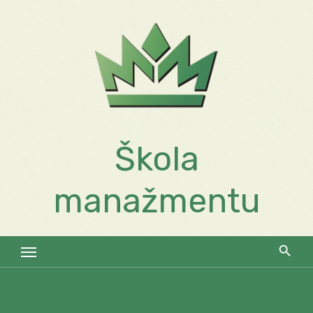
Skip
to
content
Škola
manažmentu