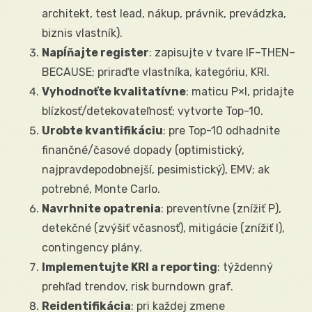
architekt, test lead, nákup, právnik, prevádzka,
biznis vlastník).
Napĺňajte register
: zapisujte v tvare IF–THEN–
BECAUSE; priraďte vlastníka, kategóriu, KRI.
Vyhodnoťte kvalitatívne
: maticu P×I, pridajte
blízkosť/detekovateľnosť; vytvorte Top-10.
Urobte kvantifikáciu
: pre Top-10 odhadnite
finančné/časové dopady (optimistický,
najpravdepodobnejší, pesimistický), EMV; ak
potrebné, Monte Carlo.
Navrhnite opatrenia
: preventívne (znížiť P),
detekčné (zvýšiť včasnosť), mitigácie (znížiť I),
contingency plány.
Implementujte KRI a reporting
: týždenný
prehľad trendov, risk burndown graf.
Reidentifikácia
: pri každej zmene