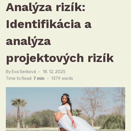
Analýza rizík:
Identifikácia a
analýza
projektových rizík
By
Eva Senková
Posted
18. 12. 2025
on
Time to Read:
7 min
-
1379
words