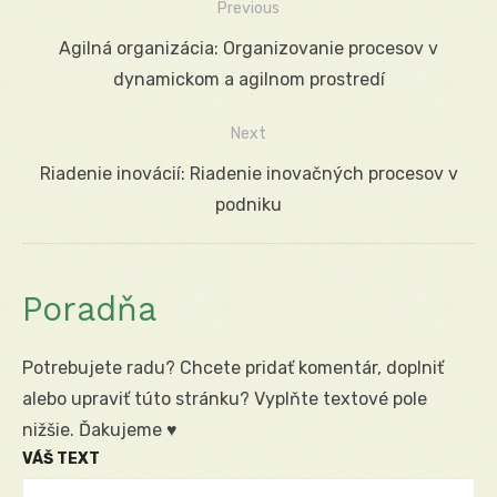
Previous
Navigácia
Previous
Agilná organizácia: Organizovanie procesov v
v
post:
dynamickom a agilnom prostredí
článku
Next
Next
Riadenie inovácií: Riadenie inovačných procesov v
post:
podniku
Poradňa
Potrebujete radu? Chcete pridať komentár, doplniť
alebo upraviť túto stránku? Vyplňte textové pole
nižšie. Ďakujeme ♥
VÁŠ TEXT