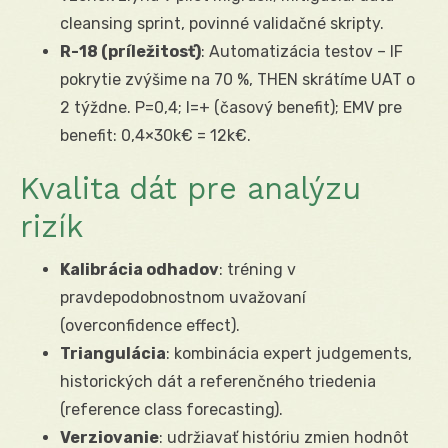
cleansing sprint, povinné validačné skripty.
R-18 (príležitosť)
: Automatizácia testov – IF
pokrytie zvýšime na 70 %, THEN skrátíme UAT o
2 týždne. P=0,4; I=+ (časový benefit); EMV pre
benefit: 0,4×30k€ = 12k€.
Kvalita dát pre analýzu
rizík
Kalibrácia odhadov
: tréning v
pravdepodobnostnom uvažovaní
(overconfidence effect).
Triangulácia
: kombinácia expert judgements,
historických dát a referenčného triedenia
(reference class forecasting).
Verziovanie
: udržiavať históriu zmien hodnôt