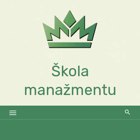
Skip
to
content
Škola
manažmentu