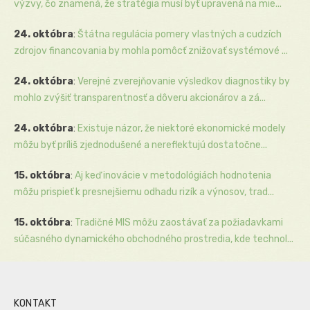
výzvy, čo znamená, že stratégia musí byť upravená na mie...
24. októbra
:
Štátna regulácia pomery vlastných a cudzích
zdrojov financovania by mohla pomôcť znižovať systémové ...
24. októbra
:
Verejné zverejňovanie výsledkov diagnostiky by
mohlo zvýšiť transparentnosť a dôveru akcionárov a zá...
24. októbra
:
Existuje názor, že niektoré ekonomické modely
môžu byť príliš zjednodušené a nereflektujú dostatočne...
15. októbra
:
Aj keď inovácie v metodológiách hodnotenia
môžu prispieť k presnejšiemu odhadu rizík a výnosov, trad...
15. októbra
:
Tradičné MIS môžu zaostávať za požiadavkami
súčasného dynamického obchodného prostredia, kde technol...
KONTAKT