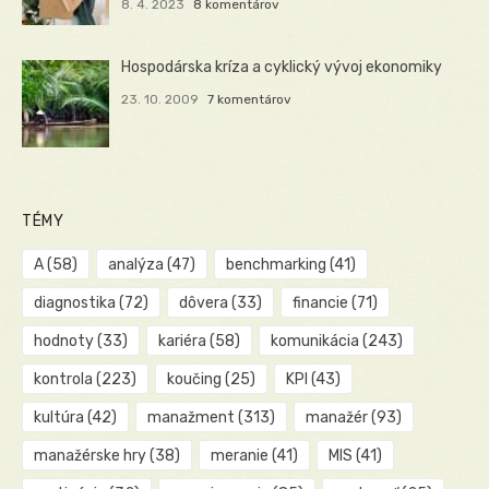
8. 4. 2023
8 komentárov
Hospodárska kríza a cyklický vývoj ekonomiky
23. 10. 2009
7 komentárov
TÉMY
A
(58)
analýza
(47)
benchmarking
(41)
diagnostika
(72)
dôvera
(33)
financie
(71)
hodnoty
(33)
kariéra
(58)
komunikácia
(243)
kontrola
(223)
koučing
(25)
KPI
(43)
kultúra
(42)
manažment
(313)
manažér
(93)
manažérske hry
(38)
meranie
(41)
MIS
(41)