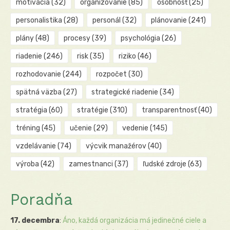
motivácia
(32)
organizovanie
(85)
osobnosť
(25)
personalistika
(28)
personál
(32)
plánovanie
(241)
plány
(48)
procesy
(39)
psychológia
(26)
riadenie
(246)
risk
(35)
riziko
(46)
rozhodovanie
(244)
rozpočet
(30)
spätná väzba
(27)
strategické riadenie
(34)
stratégia
(60)
stratégie
(310)
transparentnosť
(40)
tréning
(45)
učenie
(29)
vedenie
(145)
vzdelávanie
(74)
výcvik manažérov
(40)
výroba
(42)
zamestnanci
(37)
ľudské zdroje
(63)
Poradňa
17. decembra
:
Áno, každá organizácia má jedinečné ciele a