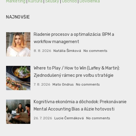
Marketing
|
Kultúra
|
Skúšky
|
Obchod
|
Dovolenka
NAJNOVŠIE
Riadenie procesov a optimalizácia: BPM a
workflow management
8. 8. 2026
Natália Šimková
No comments
Where to Play / How to Win (Lafley & Martin):
Zjednodušený rámec pre voľbu stratégie
7. 8. 2026
Mato Ondrus
No comments
Kognitívna ekonómia a dôchodok: Prekonávanie
Mental Accounting Bias a ilúzie hotovosti
26. 7. 2026
Lucie Čermáková
No comments