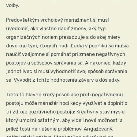
voľby.
Predovšetkým vrcholový manažment si musí
uvedomiť, ako vlastne riadiť zmeny, aký typ
organizačných noriem presadzuje a do akej miery
dôveruje tým, ktorých riadi. Ľudia v podniku sa musia
naučiť vzájomne si pomáhať pri zmene negatívnych
postojov a spôsobov správania sa. A nakoniec, každý
jednotlivec si musí vyhodnotiť svoj spôsob správania
sa. Vyvodiť z tohto hodnotenia závery a dôsledky.
Tieto tri hlavné kroky pôsobiace proti negatívnemu
postoju môže manažér hoci kedy využívať a doplniť o
tri zdroje pozitívneho postoja: Kreatívny stav mysle,
ktorý umožní ostatným, aby videli nové možnosti a
príležitosti na riešenie problémov. Angažovaný,