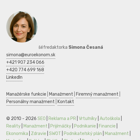
šéfredaktorka
Simona Česaná
simona@euroekonom.sk
+421 907 234 066
+420 774 699 168
LinkedIn
Manažérske funkcie
|
Manažment
|
Firemný manažment
|
Personálny manažment
|
Kontakt
© 2010 - 2026
SEO
|
Reklama a PR
|
Vrtuľníky
|
Autoškola
|
Reality
|
Manažment
|
Prijímáčky
|
Podnikanie
|
Financie
|
Ekonomika
|
Zdravie
|
SWOT
|
Podnikateľský plán
|
Manažment
|