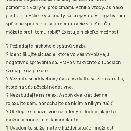
pomerne s veľkými problémami. Vzniká vtedy, ak naše
postoje, myšlienky a pocity sa prejavujú v negatívnom
spôsobe správania sa a komunikácie s ľuďmi. Čo
môžete proti tomu robiť? Existuje niekoľko možností:
? Požiadajte niekoho o spätnú väzbu.
? Identifikujte situácie, ktoré vo vás vyvolávajú
negatívne správanie sa. Práve v takýchto situáciách
sa majte na pozore.
? Vezmite si oddychový čas a vzdiaľte sa z prostredia,
ktoré na vás pôsobí negatívne.
? Nezabúdajte na relax. Aspoň dva krát denne
relaxujte sám, nenechajte sa ničím a nikým rušiť.
? Obklopte sa pozitívne naladenými ľuďmi, ak je to
možné denne s nimi komunikujte.
? Uvedomte si, že máte v každej situácií možnosť