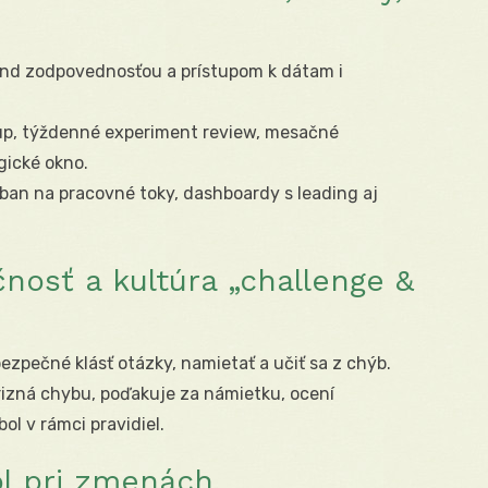
nd zodpovednosťou a prístupom k dátam i
up, týždenné experiment review, mesačné
gické okno.
nban na pracovné toky, dashboardy s leading aj
nosť a kultúra „challenge &
 bezpečné klásť otázky, namietať a učiť sa z chýb.
rizná chybu, poďakuje za námietku, ocení
ol v rámci pravidiel.
l pri zmenách