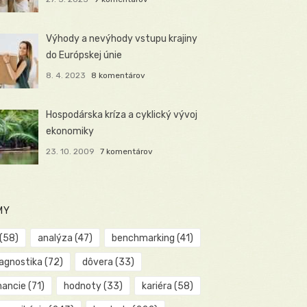
Výhody a nevýhody vstupu krajiny
do Európskej únie
8. 4. 2023
8 komentárov
Hospodárska kríza a cyklický vývoj
ekonomiky
23. 10. 2009
7 komentárov
MY
(58)
analýza
(47)
benchmarking
(41)
iagnostika
(72)
dôvera
(33)
nancie
(71)
hodnoty
(33)
kariéra
(58)