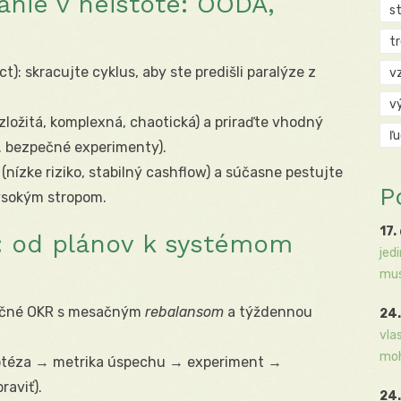
nie v neistote: OODA,
s
t
: skracujte cyklus, aby ste predišli paralýze z
v
v
 zložitá, komplexná, chaotická) a priraďte vhodný
ľ
vs. bezpečné experimenty).
 (nízke riziko, stabilný cashflow) a súčasne pestujte
P
vysokým stropom.
17.
: od plánov k systémom
jed
mus
ročné OKR s mesačným
rebalansom
a týždennou
24.
vla
moh
otéza → metrika úspechu → experiment →
raviť).
24.