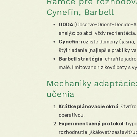
Rámce pre rozhodova
Cynefin, Barbell
OODA
(Observe–Orient–Decide–Act)
analýz; po akcii vždy reorientácia.
Cynefin
: rozlíšte domény (jasná,
štýl riadenia (najlepšie praktiky 
Barbell stratégia
: chráňte jadro
malé, limitovane rizikové bety s 
Mechaniky adaptácie
učenia
Krátke plánovacie okná
: štvrť
operatívou.
Experimentačný protokol
: hyp
rozhodnutie (škálovať/zastaviť/up