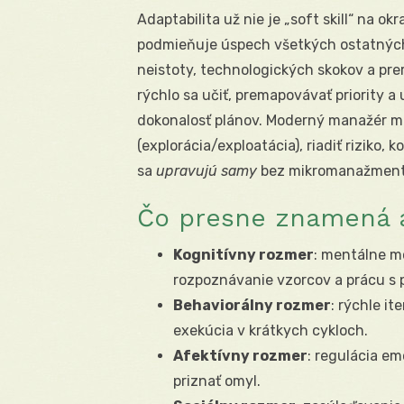
Adaptabilita už nie je „soft skill“ na o
podmieňuje úspech všetkých ostatných
neistoty, technologických skokov a pr
rýchlo sa učiť, premapovávať priority a
dokonalosť plánov. Moderný manažér mu
(explorácia/exploatácia), riadiť riziko
sa
upravujú samy
bez mikromanažment
Čo presne znamená a
Kognitívny rozmer
: mentálne m
rozpoznávanie vzorcov a prácu s
Behaviorálny rozmer
: rýchle i
exekúcia v krátkych cykloch.
Afektívny rozmer
: regulácia em
priznať omyl.