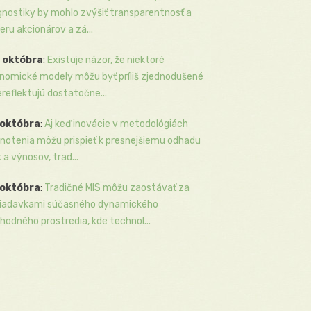
gnostiky by mohlo zvýšiť transparentnosť a
eru akcionárov a zá...
 októbra
:
Existuje názor, že niektoré
nomické modely môžu byť príliš zjednodušené
ereflektujú dostatočne...
 októbra
:
Aj keď inovácie v metodológiách
notenia môžu prispieť k presnejšiemu odhadu
k a výnosov, trad...
 októbra
:
Tradičné MIS môžu zaostávať za
iadavkami súčasného dynamického
hodného prostredia, kde technol...