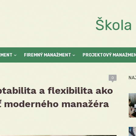
Škol
ŽMENT
FIREMNÝ MANAŽMENT
PROJEKTOVÝ MANAŽME
NA
0
abilita a flexibilita ako
ť moderného manažéra