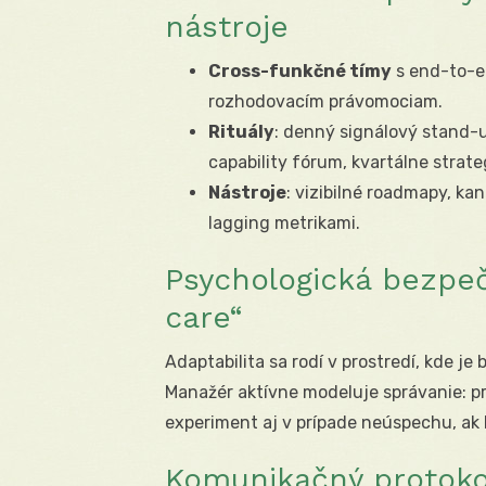
nástroje
Cross-funkčné tímy
s end-to-e
rozhodovacím právomociam.
Rituály
: denný signálový stand-
capability fórum, kvartálne strate
Nástroje
: vizibilné roadmapy, ka
lagging metrikami.
Psychologická bezpeč
care“
Adaptabilita sa rodí v prostredí, kde je
Manažér aktívne modeluje správanie: p
experiment aj v prípade neúspechu, ak b
Komunikačný protoko