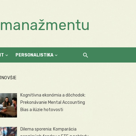
a manažmentu
NT
PERSONALISTIKA
JNOVŠIE
Kognitívna ekonómia a dôchodok:
Prekonávanie Mental Accounting
Bias a ilúzie hotovosti
Dilema sporenia: Komparácia