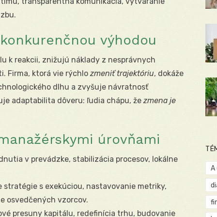
 tímu, transparentná komunikácia, vytváranie
äzbu.
a konkurenčnou výhodou
lu k reakcii, znižujú náklady z nesprávnych
i. Firma, ktorá vie rýchlo
zmeniť trajektóriu
, dokáže
technologického dlhu a zvyšuje návratnosť
je adaptabilita dôveru: ľudia chápu, že
zmena je
č manažérskymi úrovňami
TÉ
dnutia v prevádzke, stabilizácia procesov, lokálne
A
d
e stratégie s exekúciou, nastavovanie metriky,
ie osvedčených vzorcov.
fi
iové presuny kapitálu, redefinícia trhu, budovanie