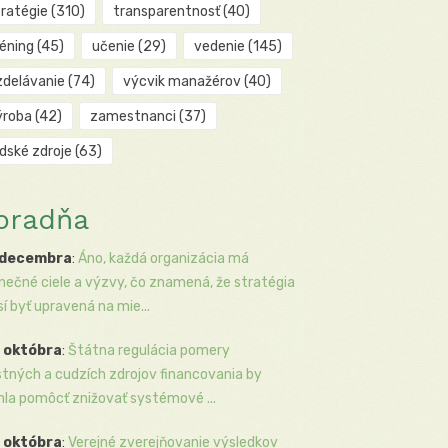
tratégie
(310)
transparentnosť
(40)
réning
(45)
učenie
(29)
vedenie
(145)
zdelávanie
(74)
výcvik manažérov
(40)
ýroba
(42)
zamestnanci
(37)
udské zdroje
(63)
oradňa
 decembra
:
Áno, každá organizácia má
inečné ciele a výzvy, čo znamená, že stratégia
í byť upravená na mie...
 októbra
:
Štátna regulácia pomery
stných a cudzích zdrojov financovania by
la pomôcť znižovať systémové ...
 októbra
:
Verejné zverejňovanie výsledkov