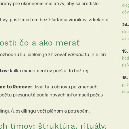
prahy pre ukončenie iniciatívy, aby sa predišlo
dia
dôv
ktívy, post-mortem bez hľadania vinníkov, zdieľanie
24.
eko
a n
osti: čo a ako merať
15.
 rozhodnutiu; cieľom je znižovať
variabilitu
, nie len
hod
rizí
tov
: koľko experimentov prešlo do bežnej
15.
pož
me to Recover
: kvalita a obnova po zmenách.
obc
zpočtu presunuté podľa nových informácií počas
illingu/upskillingu voči plánom a potrebám.
 tímov: štruktúra, rituály,