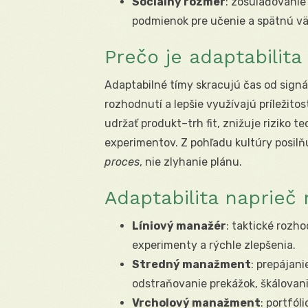
Sociálny rozmer
: zosúlaďovanie
podmienok pre učenie a spätnú v
Prečo je adaptabilit
Adaptabilné tímy skracujú čas od signá
rozhodnutí a lepšie využívajú príležitost
udržať produkt–trh fit, znižuje riziko 
experimentov. Z pohľadu kultúry posilňu
proces
, nie zlyhanie plánu.
Adaptabilita naprie
Líniový manažér
: taktické rozho
experimenty a rýchle zlepšenia.
Stredný manažment
: prepájani
odstraňovanie prekážok, škálovan
Vrcholový manažment
: portfól