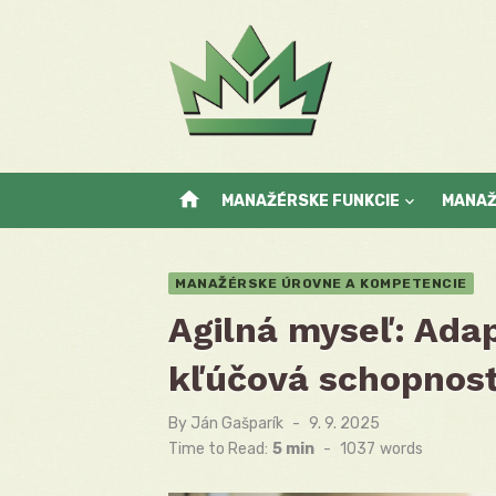
Skip
to
content
home
MANAŽÉRSKE FUNKCIE
MANA
MANAŽÉRSKE ÚROVNE A KOMPETENCIE
Agilná myseľ: Adapt
kľúčová schopnos
By
Ján Gašparík
Posted
9. 9. 2025
on
Time to Read:
5 min
-
1037
words