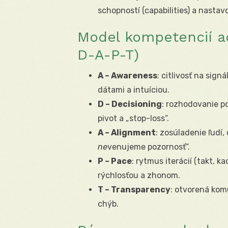
schopností (capabilities) a nastav
Model kompetencií a
D-A-P-T)
A – Awareness
: citlivosť na signá
dátami a intuíciou.
D – Decisioning
: rozhodovanie po
pivot a „stop-loss“.
A – Alignment
: zosúladenie ľudí,
ne
venujeme pozornosť“.
P – Pace
: rytmus iterácií (takt, k
rýchlosťou a zhonom.
T – Transparency
: otvorená kom
chýb.