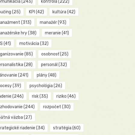
omunikácia
(243)
kontrola
(222)
oučing
(25)
KPI
(42)
kultúra
(42)
anažment
(313)
manažér
(93)
anažérske hry
(38)
meranie
(41)
IS
(41)
motivácia
(32)
rganizovanie
(85)
osobnosť
(25)
rsonalistika
(28)
personál
(32)
lánovanie
(241)
plány
(48)
rocesy
(39)
psychológia
(26)
adenie
(246)
risk
(35)
riziko
(46)
ozhodovanie
(244)
rozpočet
(30)
pätná väzba
(27)
rategické riadenie
(34)
stratégia
(60)