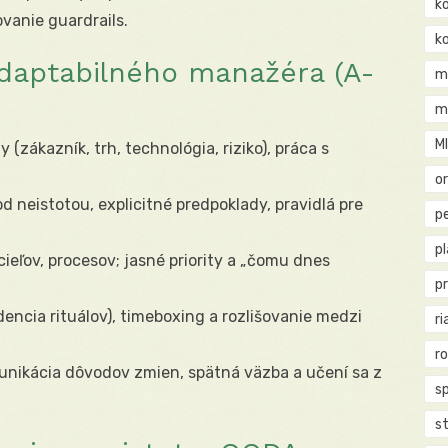
k
ovanie guardrails.
k
daptabilného manažéra (A-
m
m
M
ly (zákazník, trh, technológia, riziko), práca s
o
d neistotou, explicitné predpoklady, pravidlá pre
pe
p
 cieľov, procesov; jasné priority a „čomu dnes
p
adencia rituálov), timeboxing a rozlišovanie medzi
ri
r
unikácia dôvodov zmien, spätná väzba a učení sa z
s
st