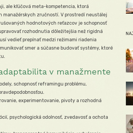
kraji, ale kľúčová meta-kompetencia, ktorá
 manažérskych zručností. V prostredí neustálej
erušovaných hodnotových reťazcov je schopnosť
 upravovať rozhodnutia dôležitejšia než rigidná
NA
sí vedieť prepínať medzi režimami riadenia
, komunikovať smer a súčasne budovať systémy, ktoré
u.
daptabilita v manažmente
odely, schopnosť reframingu problému,
 pravdepodobnosťou.
terovanie, experimentovanie, pivoty a rozhodná
ócií, psychologická odolnosť, zvedavosť a ochota