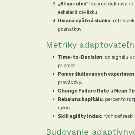
„Stop rules“
: vopred definované 
eskalácii záväzku.
Učiaca spätná slučka
: retrospe
poznatkov.
Metriky adaptovateľn
Time-to-Decision
: od signálu k
priemer.
Pomer škálovaných experimen
prevádzky.
Change Failure Rate
a
Mean Ti
Rebalans kapitálu
: percento ro
cyklu.
Skill agility index
: rýchlosť resk
Budovanie adaptívnych