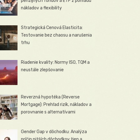
penzijných fondov a ETF z pohľadu
nákladov a flexibility
Strategická Cenová Elasticita:
Testovanie bez chaosu a narušenia
trhu
Riadenie kvality: Normy ISO, TQM a
neustále zlepšovanie
Reverzná hypotéka (Reverse
Mortgage): Prehľad rizík, nákladov a
porovnanie s alternatívami
Gender Gap v dôchodku: Analýza
príčin nižších dôchodkov žien a