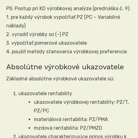
PS: Postup pri KD výrobkovej analýze (prednáška č. 9)
1. pre každý výrobok vypočítať PZ (PC – Variabilné
náklady)
2. vyradiť výrobky so (-) PZ
3. vypočítať pomerové ukazovatele
4. použiť metódy stanovenia výrobkovej preferencie
Absolútne výrobkové ukazovatele
Základné absolútne výrobkové ukazovatele sú:
ukazovatele rentability
ukazovatele výrobkovej rentability: PZ/T,
PZ/PC
materiálová rentabilita: PZ/PMA
mzdová rentabilita: PZ/PMZD
ukazovatele charakterizujúce prínos výrobku k