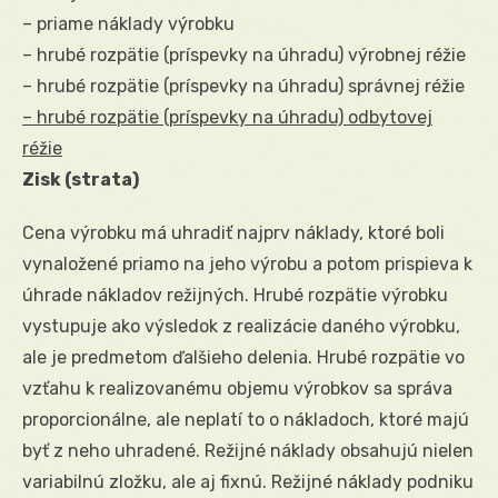
– priame náklady výrobku
– hrubé rozpätie (príspevky na úhradu) výrobnej réžie
– hrubé rozpätie (príspevky na úhradu) správnej réžie
– hrubé rozpätie (príspevky na úhradu) odbytovej
réžie
Zisk (strata)
Cena výrobku má uhradiť najprv náklady, ktoré boli
vynaložené priamo na jeho výrobu a potom prispieva k
úhrade nákladov režijných. Hrubé rozpätie výrobku
vystupuje ako výsledok z realizácie daného výrobku,
ale je predmetom ďalšieho delenia. Hrubé rozpätie vo
vzťahu k realizovanému objemu výrobkov sa správa
proporcionálne, ale neplatí to o nákladoch, ktoré majú
byť z neho uhradené. Režijné náklady obsahujú nielen
variabilnú zložku, ale aj fixnú. Režijné náklady podniku