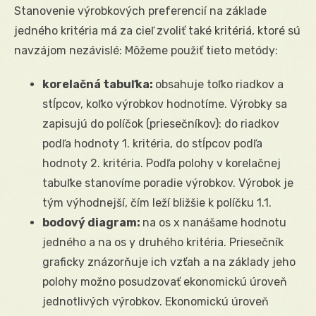
Stanovenie výrobkových preferencií na základe
jedného kritéria má za cieľ zvoliť také kritériá, ktoré sú
navzájom nezávislé: Môžeme použiť tieto metódy:
korelačná tabuľka:
obsahuje toľko riadkov a
stĺpcov, koľko výrobkov hodnotíme. Výrobky sa
zapisujú do políčok (priesečníkov): do riadkov
podľa hodnoty 1. kritéria, do stĺpcov podľa
hodnoty 2. kritéria. Podľa polohy v korelačnej
tabuľke stanovíme poradie výrobkov. Výrobok je
tým výhodnejší, čím leží bližšie k políčku 1.1.
bodový diagram:
na os x nanášame hodnotu
jedného a na os y druhého kritéria. Priesečník
graficky znázorňuje ich vzťah a na základy jeho
polohy možno posudzovať ekonomickú úroveň
jednotlivých výrobkov. Ekonomickú úroveň