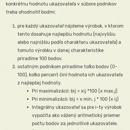
konkrétnu hodnotu ukazovateľa v súbore podnikov
treba ohodnotiť bodmi:
pre každý ukazovateľ nájdeme výrobok, v ktorom
tento dosahuje najlepšiu hodnotu (najvyššiu
alebo najnižšiu podľa charakteru ukazovateľa) a
tomuto výrobku v danej charakteristike
priradíme 100 bodov.
ostatným podnikom priradíme toľko bodov (0-
100), koľko percent činí hodnota ich ukazovateľa
z najlepšej hodnoty.
Pri maximalizácii: bij = xij *100 (x max,j)
Pri minimalizácii: bij = x min, j * 100 (x ij)
Integrálny ukazovateľ sa pre i-ty výrobok
vypočíta ako vážený aritmetický priemer
počtu bodov za jednotlivé ukazovatele.