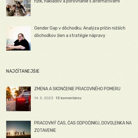
rizík, nákladov a porovnanie s alternatívami
Gender Gap v dôchodku: Analýza príčin nižších
dôchodkov žien a stratégie nápravy
NAJČÍTANEJŠIE
ZMENA A SKONČENIE PRACOVNÉHO POMERU
14. 5. 2023
13 komentárov
PRACOVNÝ ČAS, ČAS ODPOČINKU, DOVOLENKA NA
ZOTAVENIE