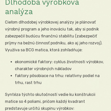
Dlhodobá výrobková
analýza
Cieľom dlhodobej výrobkovej analýzy je plánovať
výrobný program a jeho inováciu tak, aby si podnik
zabezpečil budúcu finančnú stabilitu (zabezpečiť
príjmy na bežnú činnosť podniku, ako aj jeho rozvoj).
Využíva sa BCG matica, ktorá zohľadňuje:
ekonomické faktory: cyklus životnosti výrobkov,
charakter výrobných nákladov
faktory pôsobiace na trhu: relatívny podiel na
trhu, rast trhu
Syntéza týchto skutočností vedie ku konštrukcii
matice so 4 poliami, pričom každý kvadrant
predstavuje určitú skupinu výrobkov: