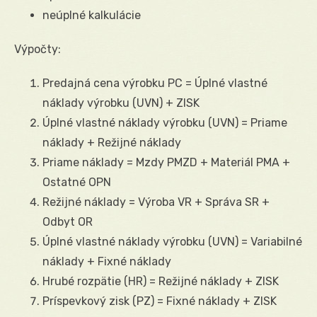
neúplné kalkulácie
Výpočty:
Predajná cena výrobku PC = Úplné vlastné
náklady výrobku (UVN) + ZISK
Úplné vlastné náklady výrobku (UVN) = Priame
náklady + Režijné náklady
Priame náklady = Mzdy PMZD + Materiál PMA +
Ostatné OPN
Režijné náklady = Výroba VR + Správa SR +
Odbyt OR
Úplné vlastné náklady výrobku (UVN) = Variabilné
náklady + Fixné náklady
Hrubé rozpätie (HR) = Režijné náklady + ZISK
Príspevkový zisk (PZ) = Fixné náklady + ZISK