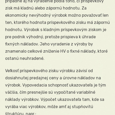
prípadne aj na vyradenie podľa toho, či príspevkový
zisk má kladnú alebo zápornú hodnotu. Za
ekonomicky nevýhodný výrobok možno považovať len
ten, ktorého hodnota príspevkového zisku má zápornú
hodnotu. Výrobok s kladným príspevkovým ziskom je
pre podnik výhodný, pretože prispieva k úhrade
fixných nákladov. Jeho vyradenie z výroby by
znamenalo celkové zníženie HV o fixné náklady, ktoré
ostanú neuhradené.
Veľkosť príspevkového zisku výrobku závisí od
dosiahnutej predajnej ceny a úrovne nákladov na
výrobok. Vypovedacia schopnosť ukazovateľa je tým
väčšia, čím presnejšie sú vypočítané variabilné
náklady výrobkov. Výpočet ukazovateľa tam, kde sa
vyrába viac výrobkov, môže amť aj stupňovitú
štruktúru, napr.: