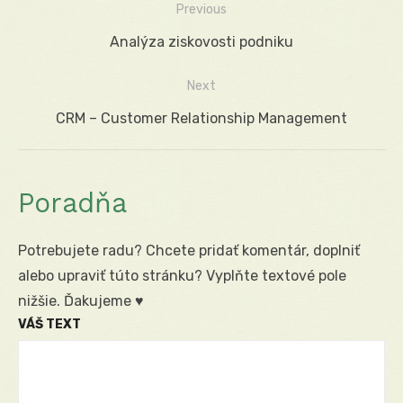
Previous
Navigácia
Previous
Analýza ziskovosti podniku
v
post:
Next
článku
Next
CRM – Customer Relationship Management
post:
Poradňa
Potrebujete radu? Chcete pridať komentár, doplniť
alebo upraviť túto stránku? Vyplňte textové pole
nižšie. Ďakujeme ♥
VÁŠ TEXT