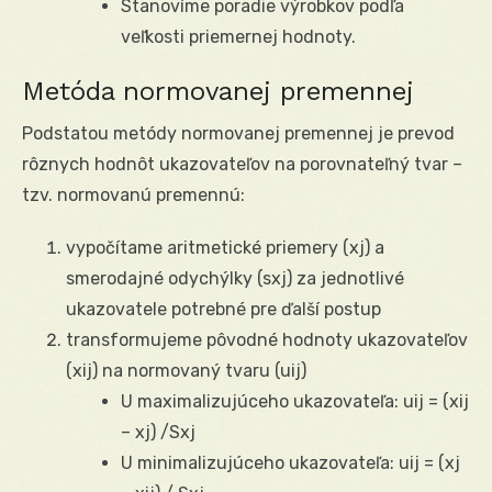
Stanovíme poradie výrobkov podľa
veľkosti priemernej hodnoty.
Metóda normovanej premennej
Podstatou metódy normovanej premennej je prevod
rôznych hodnôt ukazovateľov na porovnateľný tvar –
tzv. normovanú premennú:
vypočítame aritmetické priemery (xj) a
smerodajné odychýlky (sxj) za jednotlivé
ukazovatele potrebné pre ďalší postup
transformujeme pôvodné hodnoty ukazovateľov
(xij) na normovaný tvaru (uij)
U maximalizujúceho ukazovateľa: uij = (xij
– xj) /Sxj
U minimalizujúceho ukazovateľa: uij = (xj