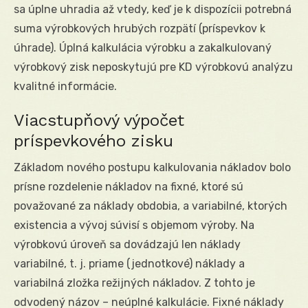
sa úplne uhradia až vtedy, keď je k dispozícii potrebná
suma výrobkových hrubých rozpätí (príspevkov k
úhrade). Úplná kalkulácia výrobku a zakalkulovaný
výrobkový zisk neposkytujú pre KD výrobkovú analýzu
kvalitné informácie.
Viacstupňový výpočet
príspevkového zisku
Základom nového postupu kalkulovania nákladov bolo
prísne rozdelenie nákladov na fixné, ktoré sú
považované za náklady obdobia, a variabilné, ktorých
existencia a vývoj súvisí s objemom výroby. Na
výrobkovú úroveň sa dovádzajú len náklady
variabilné, t. j. priame (jednotkové) náklady a
variabilná zložka režijných nákladov. Z tohto je
odvodený názov – neúplné kalkulácie. Fixné náklady