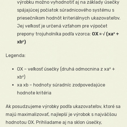
výrobku možno vyhodnotiť aj na základy úsečky
spájajúcej počiatok súradnicového systému s
priesečníkom hodnôt kriteriálnych ukazovateľov.
Jej veľkosť je určená vzťahom pre výpočet
prepony trojuholníka podľa vzorca:
OX = √ (xa² +
xb²)
Legenda:
OX – veľkosť úsečky (druhá odmocnina z xa² +
xb²)
xa xb – hodnoty súradníc zodpovedajúce
hodnote kritéria
Ak posudzujeme výrobky podľa ukazovateľov, ktoré sa
majú maximalizovať, najlepší je výrobok s najväčšou
hodnotou OX. Prihliadame aj na sklon úsečky,