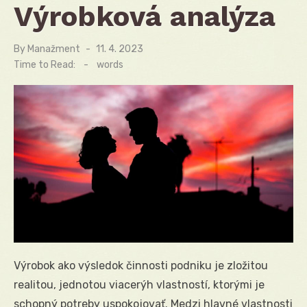
Výrobková analýza
By
Manažment
Posted
11. 4. 2023
on
Time to Read:
-
words
Výrobok ako výsledok činnosti podniku je zložitou
realitou, jednotou viacerýh vlastností, ktorými je
schopný potreby uspokojovať. Medzi hlavné vlastnosti