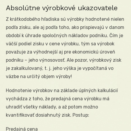
Absolútne výrobkové ukazovatele
Z krátkodobého hľadiska sú výrobky hodnotené nielen
podľa zisku, ale aj podľa toho, ako prispievajú v danom
období k úhrade spoločných nákladov podniku. Čím je
väčší podiel zisku v cene výrobku, tým sa výrobok
považuje za výhodnejší aj pre ekonomickú úroveň
podniku – jeho výnosovosť. Ale pozor, výrobkový zisk
je zakalkulovaný, t. j. jeho výška je vypočítaná vo
väzbe na určitý objem výroby!
Hodnotenie výrobkov na základe úplných kalkulácií
vychádza z toho, že predajná cena výrobku má
uhradiť všetky náklady, a až potom možno
kvantifikovať dosiahnutý zisk. Postup:
Predajná cena