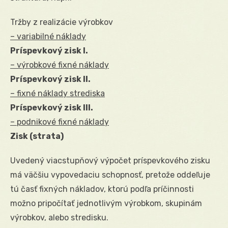
Tržby z realizácie výrobkov
– variabilné náklady
Príspevkový zisk I.
– výrobkové fixné náklady
Príspevkový zisk II.
– fixné náklady strediska
Príspevkový zisk III.
– podnikové fixné náklady
Zisk (strata)
Uvedený viacstupňový výpočet príspevkového zisku
má väčšiu vypovedaciu schopnosť, pretože oddeľuje
tú časť fixných nákladov, ktorú podľa príčinnosti
možno pripočítať jednotlivým výrobkom, skupinám
výrobkov, alebo stredisku.