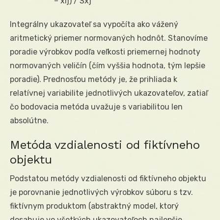
– xij) / Sxj
Integrálny ukazovateľ sa vypočíta ako vážený
aritmetický priemer normovaných hodnôt. Stanovíme
poradie výrobkov podľa veľkosti priemernej hodnoty
normovaných veličín (čím vyššia hodnota, tým lepšie
poradie). Prednosťou metódy je, že prihliada k
relatívnej variabilite jednotlivých ukazovateľov, zatiaľ
čo bodovacia metóda uvažuje s variabilitou len
absolútne.
Metóda vzdialenosti od fiktívneho
objektu
Podstatou metódy vzdialenosti od fiktívneho objektu
je porovnanie jednotlivých výrobkov súboru s tzv.
fiktívnym produktom (abstraktný model, ktorý
dosahuje vo všetkých ukazovateľoch najlepšie