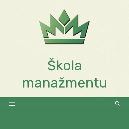
Skip
to
content
Škola
manažmentu