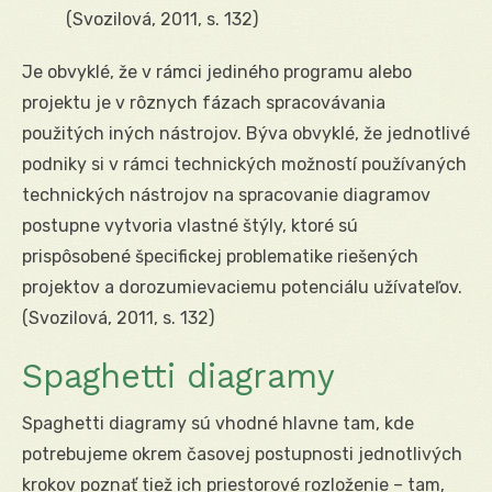
(Svozilová, 2011, s. 132)
Je obvyklé, že v rámci jediného programu alebo
projektu je v rôznych fázach spracovávania
použitých iných nástrojov. Býva obvyklé, že jednotlivé
podniky si v rámci technických možností používaných
technických nástrojov na spracovanie diagramov
postupne vytvoria vlastné štýly, ktoré sú
prispôsobené špecifickej problematike riešených
projektov a dorozumievaciemu potenciálu užívateľov.
(Svozilová, 2011, s. 132)
Spaghetti diagramy
Spaghetti diagramy sú vhodné hlavne tam, kde
potrebujeme okrem časovej postupnosti jednotlivých
krokov poznať tiež ich priestorové rozloženie – tam,