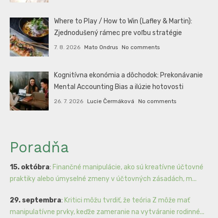
Where to Play / How to Win (Lafley & Martin):
Zjednodušený rámec pre voľbu stratégie
7. 8. 2026
Mato Ondrus
No comments
Kognitívna ekonómia a dôchodok: Prekonávanie
Mental Accounting Bias a ilúzie hotovosti
26. 7. 2026
Lucie Čermáková
No comments
Poradňa
15. októbra
:
Finančné manipulácie, ako sú kreatívne účtovné
praktiky alebo úmyselné zmeny v účtovných zásadách, m...
29. septembra
:
Kritici môžu tvrdiť, že teória Z môže mať
manipulatívne prvky, keďže zameranie na vytváranie rodinné...