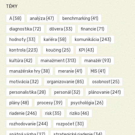
TÉMY
A
(58)
analýza
(47)
benchmarking
(41)
diagnostika
(72)
dôvera
(33)
financie
(71)
hodnoty
(33)
kariéra
(58)
komunikácia
(243)
kontrola
(223)
koučing
(25)
KPI
(43)
kultúra
(42)
manažment
(313)
manažér
(93)
manažérske hry
(38)
meranie
(41)
MIS
(41)
motivácia
(32)
organizovanie
(85)
osobnosť
(25)
personalistika
(28)
personál
(32)
plánovanie
(241)
plány
(48)
procesy
(39)
psychológia
(26)
riadenie
(246)
risk
(35)
riziko
(46)
rozhodovanie
(244)
rozpočet
(30)
spätná väzba
(27)
strategické riadenie
(34)