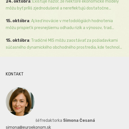
24. októbra
:
Existuje názor, že niektoré ekonomické modely
môžu byť príliš zjednodušené a nereflektujú dostatočne...
15. októbra
:
Aj keď inovácie v metodológiách hodnotenia
môžu prispieť k presnejšiemu odhadu rizík a výnosov, trad...
15. októbra
:
Tradičné MIS môžu zaostávať za požiadavkami
súčasného dynamického obchodného prostredia, kde technol...
KONTAKT
šéfredaktorka
Simona Česaná
simona@euroekonom.sk