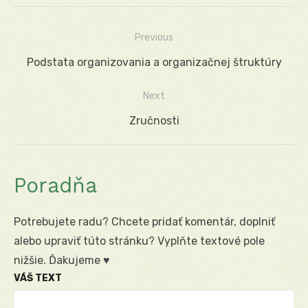
Previous
Navigácia
Previous
Podstata organizovania a organizačnej štruktúry
v
post:
Next
článku
Next
Zručnosti
post:
Poradňa
Potrebujete radu? Chcete pridať komentár, doplniť
alebo upraviť túto stránku? Vyplňte textové pole
nižšie. Ďakujeme ♥
VÁŠ TEXT