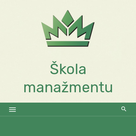
Skip
to
content
Škola
manažmentu