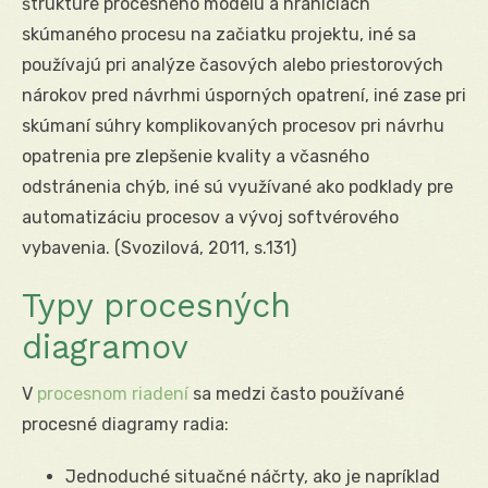
štruktúre procesného modelu a hraniciach
skúmaného procesu na začiatku projektu, iné sa
používajú pri analýze časových alebo priestorových
nárokov pred návrhmi úsporných opatrení, iné zase pri
skúmaní súhry komplikovaných procesov pri návrhu
opatrenia pre zlepšenie kvality a včasného
odstránenia chýb, iné sú využívané ako podklady pre
automatizáciu procesov a vývoj softvérového
vybavenia. (Svozilová, 2011, s.131)
Typy procesných
diagramov
V
procesnom riadení
sa medzi často používané
procesné diagramy radia:
Jednoduché situačné náčrty, ako je napríklad