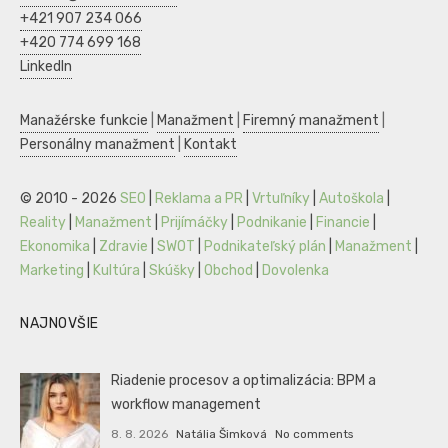
+421 907 234 066
+420 774 699 168
LinkedIn
Manažérske funkcie
|
Manažment
|
Firemný manažment
|
Personálny manažment
|
Kontakt
© 2010 - 2026
SEO
|
Reklama a PR
|
Vrtuľníky
|
Autoškola
|
Reality
|
Manažment
|
Prijímáčky
|
Podnikanie
|
Financie
|
Ekonomika
|
Zdravie
|
SWOT
|
Podnikateľský plán
|
Manažment
|
Marketing
|
Kultúra
|
Skúšky
|
Obchod
|
Dovolenka
NAJNOVŠIE
Riadenie procesov a optimalizácia: BPM a
workflow management
8. 8. 2026
Natália Šimková
No comments