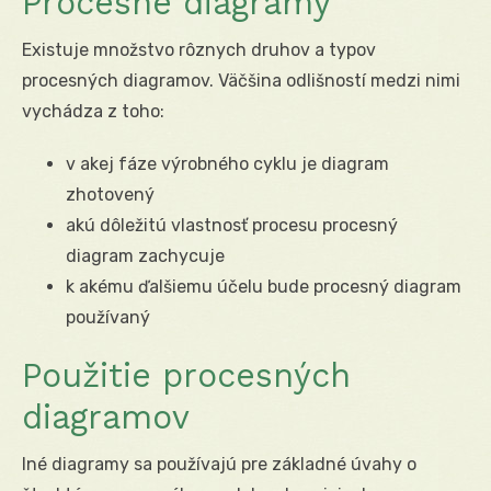
Procesné diagramy
Existuje množstvo rôznych druhov a typov
procesných diagramov. Väčšina odlišností medzi nimi
vychádza z toho:
v akej fáze výrobného cyklu je diagram
zhotovený
akú dôležitú vlastnosť procesu procesný
diagram zachycuje
k akému ďalšiemu účelu bude procesný diagram
používaný
Použitie procesných
diagramov
Iné diagramy sa používajú pre základné úvahy o