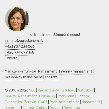
šéfredaktorka
Simona Česaná
simona@euroekonom.sk
+421 907 234 066
+420 774 699 168
LinkedIn
Manažérske funkcie
|
Manažment
|
Firemný manažment
|
Personálny manažment
|
Kontakt
© 2010 - 2026
SEO
|
Reklama a PR
|
Vrtuľníky
|
Autoškola
|
Reality
|
Manažment
|
Prijímáčky
|
Podnikanie
|
Financie
|
Ekonomika
|
Zdravie
|
SWOT
|
Podnikateľský plán
|
Manažment
|
Marketing
|
Kultúra
|
Skúšky
|
Obchod
|
Dovolenka