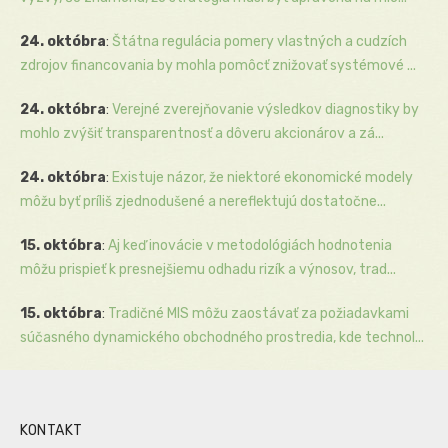
24. októbra
:
Štátna regulácia pomery vlastných a cudzích
zdrojov financovania by mohla pomôcť znižovať systémové ...
24. októbra
:
Verejné zverejňovanie výsledkov diagnostiky by
mohlo zvýšiť transparentnosť a dôveru akcionárov a zá...
24. októbra
:
Existuje názor, že niektoré ekonomické modely
môžu byť príliš zjednodušené a nereflektujú dostatočne...
15. októbra
:
Aj keď inovácie v metodológiách hodnotenia
môžu prispieť k presnejšiemu odhadu rizík a výnosov, trad...
15. októbra
:
Tradičné MIS môžu zaostávať za požiadavkami
súčasného dynamického obchodného prostredia, kde technol...
KONTAKT