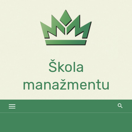
Skip
to
content
Škola
manažmentu