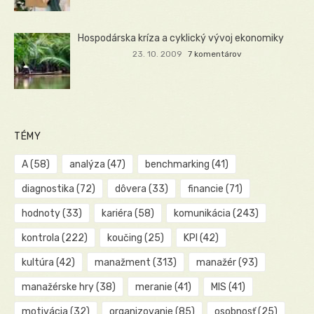
Hospodárska kríza a cyklický vývoj ekonomiky
23. 10. 2009
7 komentárov
TÉMY
A
(58)
analýza
(47)
benchmarking
(41)
diagnostika
(72)
dôvera
(33)
financie
(71)
hodnoty
(33)
kariéra
(58)
komunikácia
(243)
kontrola
(222)
koučing
(25)
KPI
(42)
kultúra
(42)
manažment
(313)
manažér
(93)
manažérske hry
(38)
meranie
(41)
MIS
(41)
motivácia
(32)
organizovanie
(85)
osobnosť
(25)