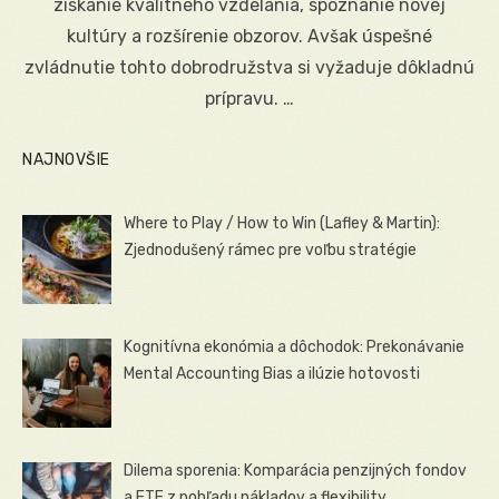
získanie kvalitného vzdelania, spoznanie novej
kultúry a rozšírenie obzorov. Avšak úspešné
zvládnutie tohto dobrodružstva si vyžaduje dôkladnú
prípravu. …
NAJNOVŠIE
Where to Play / How to Win (Lafley & Martin):
Zjednodušený rámec pre voľbu stratégie
Kognitívna ekonómia a dôchodok: Prekonávanie
Mental Accounting Bias a ilúzie hotovosti
Dilema sporenia: Komparácia penzijných fondov
a ETF z pohľadu nákladov a flexibility