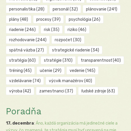
personalistika
(28)
personál
(32)
plánovanie
(241)
plány
(48)
procesy
(39)
psychológia
(26)
riadenie
(246)
risk
(35)
riziko
(46)
rozhodovanie
(244)
rozpočet
(30)
spätná väzba
(27)
strategické riadenie
(34)
stratégia
(60)
stratégie
(310)
transparentnosť
(40)
tréning
(45)
učenie
(29)
vedenie
(145)
vzdelávanie
(74)
výcvik manažérov
(40)
výroba
(42)
zamestnanci
(37)
ľudské zdroje
(63)
Poradňa
17. decembra
:
Áno, každá organizácia má jedinečné ciele a
výzvy, čo znamená, že stratégia musí byť upravená na mie...