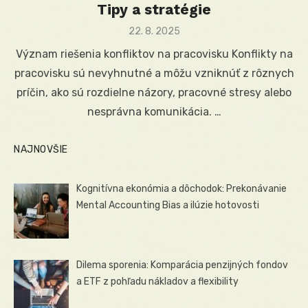
Tipy a stratégie
Posted
22. 8. 2025
on
Význam riešenia konfliktov na pracovisku Konflikty na
pracovisku sú nevyhnutné a môžu vzniknúť z rôznych
príčin, ako sú rozdielne názory, pracovné stresy alebo
nesprávna komunikácia. …
NAJNOVŠIE
Kognitívna ekonómia a dôchodok: Prekonávanie
Mental Accounting Bias a ilúzie hotovosti
Dilema sporenia: Komparácia penzijných fondov
a ETF z pohľadu nákladov a flexibility