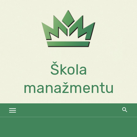
Skip
to
content
Škola
manažmentu