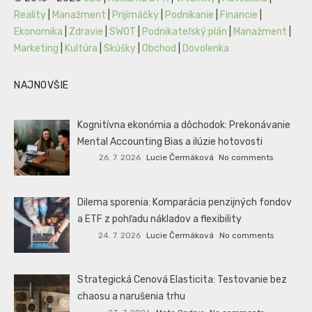
Reality
|
Manažment
|
Prijímáčky
|
Podnikanie
|
Financie
|
Ekonomika
|
Zdravie
|
SWOT
|
Podnikateľský plán
|
Manažment
|
Marketing
|
Kultúra
|
Skúšky
|
Obchod
|
Dovolenka
NAJNOVŠIE
Kognitívna ekonómia a dôchodok: Prekonávanie
Mental Accounting Bias a ilúzie hotovosti
26. 7. 2026
Lucie Čermáková
No comments
Dilema sporenia: Komparácia penzijných fondov
a ETF z pohľadu nákladov a flexibility
24. 7. 2026
Lucie Čermáková
No comments
Strategická Cenová Elasticita: Testovanie bez
chaosu a narušenia trhu