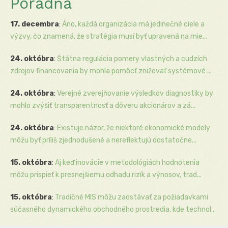
Poradňa
17. decembra
:
Áno, každá organizácia má jedinečné ciele a
výzvy, čo znamená, že stratégia musí byť upravená na mie...
24. októbra
:
Štátna regulácia pomery vlastných a cudzích
zdrojov financovania by mohla pomôcť znižovať systémové ...
24. októbra
:
Verejné zverejňovanie výsledkov diagnostiky by
mohlo zvýšiť transparentnosť a dôveru akcionárov a zá...
24. októbra
:
Existuje názor, že niektoré ekonomické modely
môžu byť príliš zjednodušené a nereflektujú dostatočne...
15. októbra
:
Aj keď inovácie v metodológiách hodnotenia
môžu prispieť k presnejšiemu odhadu rizík a výnosov, trad...
15. októbra
:
Tradičné MIS môžu zaostávať za požiadavkami
súčasného dynamického obchodného prostredia, kde technol...