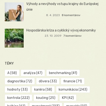
Výhody a nevýhody vstupu krajiny do Európskej
únie
8. 4. 2023
8 komentárov
Hospodárska kríza a cyklický vývoj ekonomiky
23. 10. 2009
7 komentárov
TÉMY
A
(58)
analýza
(47)
benchmarking
(41)
diagnostika
(72)
dôvera
(33)
financie
(71)
hodnoty
(33)
kariéra
(58)
komunikácia
(243)
kontrola
(222)
koučing
(25)
KPI
(42)