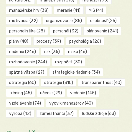
kultúra
(42)
manažment
(313)
manažér
(93)
manažérske hry
(38)
meranie
(41)
MIS
(41)
motivácia
(32)
organizovanie
(85)
osobnosť
(25)
personalistika
(28)
personál
(32)
plánovanie
(241)
plány
(48)
procesy
(39)
psychológia
(26)
riadenie
(246)
risk
(35)
riziko
(46)
rozhodovanie
(244)
rozpočet
(30)
spätná väzba
(27)
strategické riadenie
(34)
stratégia
(60)
stratégie
(310)
transparentnosť
(40)
tréning
(45)
učenie
(29)
vedenie
(145)
vzdelávanie
(74)
výcvik manažérov
(40)
výroba
(42)
zamestnanci
(37)
ľudské zdroje
(63)