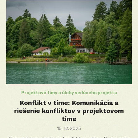
Projektové tímy a úlohy vedúceho projektu
Konflikt v tíme: Komunikácia a
riešenie konfliktov v projektovom
tíme
Posted
10. 12. 2025
on