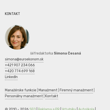
KONTAKT
šéfredaktorka
Simona Česaná
simona@euroekonom.sk
+421 907 234 066
+420 774 699 168
LinkedIn
Manažérske funkcie
|
Manažment
|
Firemný manažment
|
Personálny manažment
|
Kontakt
© 2010 - 2026
SEO
|
Reklama a PR
|
Vrtuľníky
|
Autoškola
|