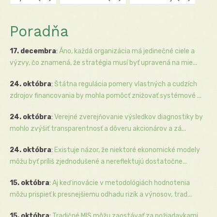
Poradňa
17. decembra
:
Áno, každá organizácia má jedinečné ciele a
výzvy, čo znamená, že stratégia musí byť upravená na mie...
24. októbra
:
Štátna regulácia pomery vlastných a cudzích
zdrojov financovania by mohla pomôcť znižovať systémové ...
24. októbra
:
Verejné zverejňovanie výsledkov diagnostiky by
mohlo zvýšiť transparentnosť a dôveru akcionárov a zá...
24. októbra
:
Existuje názor, že niektoré ekonomické modely
môžu byť príliš zjednodušené a nereflektujú dostatočne...
15. októbra
:
Aj keď inovácie v metodológiách hodnotenia
môžu prispieť k presnejšiemu odhadu rizík a výnosov, trad...
15. októbra
:
Tradičné MIS môžu zaostávať za požiadavkami