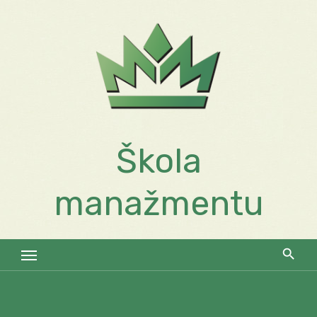
Skip
to
content
Škola
manažmentu