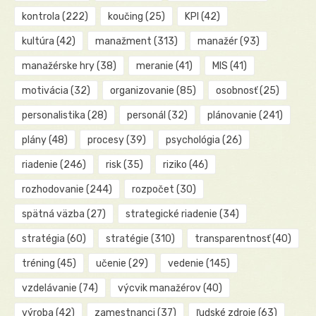
kontrola
(222)
koučing
(25)
KPI
(42)
kultúra
(42)
manažment
(313)
manažér
(93)
manažérske hry
(38)
meranie
(41)
MIS
(41)
motivácia
(32)
organizovanie
(85)
osobnosť
(25)
personalistika
(28)
personál
(32)
plánovanie
(241)
plány
(48)
procesy
(39)
psychológia
(26)
riadenie
(246)
risk
(35)
riziko
(46)
rozhodovanie
(244)
rozpočet
(30)
spätná väzba
(27)
strategické riadenie
(34)
stratégia
(60)
stratégie
(310)
transparentnosť
(40)
tréning
(45)
učenie
(29)
vedenie
(145)
vzdelávanie
(74)
výcvik manažérov
(40)
výroba
(42)
zamestnanci
(37)
ľudské zdroje
(63)