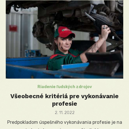
Riadenie ľudských zdrojov
Všeobecné kritériá pre vykonávanie
profesie
Posted
2. 11. 2022
on
Predpokladom úspešného vykonávania profesie je na