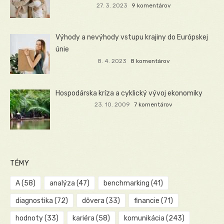
27. 3. 2023
9 komentárov
Výhody a nevýhody vstupu krajiny do Európskej
únie
8. 4. 2023
8 komentárov
Hospodárska kríza a cyklický vývoj ekonomiky
23. 10. 2009
7 komentárov
TÉMY
A
(58)
analýza
(47)
benchmarking
(41)
diagnostika
(72)
dôvera
(33)
financie
(71)
hodnoty
(33)
kariéra
(58)
komunikácia
(243)