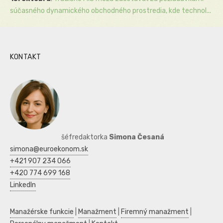
súčasného dynamického obchodného prostredia, kde technol...
KONTAKT
šéfredaktorka
Simona Česaná
simona@euroekonom.sk
+421 907 234 066
+420 774 699 168
LinkedIn
Manažérske funkcie
|
Manažment
|
Firemný manažment
|