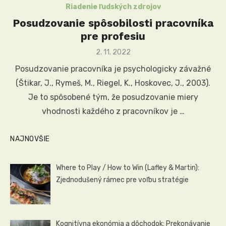
Riadenie ľudských zdrojov
Posudzovanie spôsobilosti pracovníka
pre profesiu
Posted
2. 11. 2022
on
Posudzovanie pracovníka je psychologicky závažné
(Štikar, J., Rymeš, M., Riegel, K., Hoskovec, J., 2003).
Je to spôsobené tým, že posudzovanie miery
vhodnosti každého z pracovníkov je …
NAJNOVŠIE
Where to Play / How to Win (Lafley & Martin):
Zjednodušený rámec pre voľbu stratégie
Kognitívna ekonómia a dôchodok: Prekonávanie