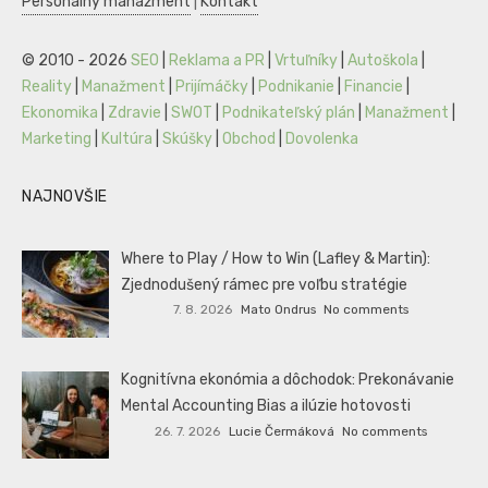
Personálny manažment
|
Kontakt
© 2010 - 2026
SEO
|
Reklama a PR
|
Vrtuľníky
|
Autoškola
|
Reality
|
Manažment
|
Prijímáčky
|
Podnikanie
|
Financie
|
Ekonomika
|
Zdravie
|
SWOT
|
Podnikateľský plán
|
Manažment
|
Marketing
|
Kultúra
|
Skúšky
|
Obchod
|
Dovolenka
NAJNOVŠIE
Where to Play / How to Win (Lafley & Martin):
Zjednodušený rámec pre voľbu stratégie
7. 8. 2026
Mato Ondrus
No comments
Kognitívna ekonómia a dôchodok: Prekonávanie
Mental Accounting Bias a ilúzie hotovosti
26. 7. 2026
Lucie Čermáková
No comments