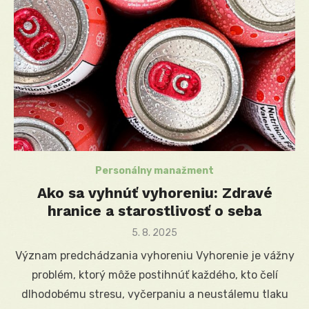
Personálny manažment
Ako sa vyhnúť vyhoreniu: Zdravé
hranice a starostlivosť o seba
Posted
5. 8. 2025
on
Význam predchádzania vyhoreniu Vyhorenie je vážny
problém, ktorý môže postihnúť každého, kto čelí
dlhodobému stresu, vyčerpaniu a neustálemu tlaku