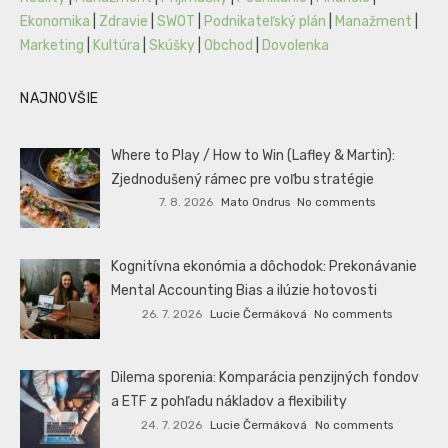
Ekonomika
|
Zdravie
|
SWOT
|
Podnikateľský plán
|
Manažment
|
Marketing
|
Kultúra
|
Skúšky
|
Obchod
|
Dovolenka
NAJNOVŠIE
Where to Play / How to Win (Lafley & Martin):
Zjednodušený rámec pre voľbu stratégie
7. 8. 2026
Mato Ondrus
No comments
Kognitívna ekonómia a dôchodok: Prekonávanie
Mental Accounting Bias a ilúzie hotovosti
26. 7. 2026
Lucie Čermáková
No comments
Dilema sporenia: Komparácia penzijných fondov
a ETF z pohľadu nákladov a flexibility
24. 7. 2026
Lucie Čermáková
No comments