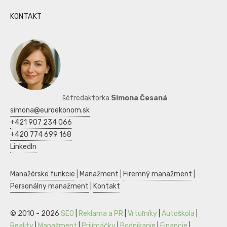
KONTAKT
šéfredaktorka
Simona Česaná
simona@euroekonom.sk
+421 907 234 066
+420 774 699 168
LinkedIn
Manažérske funkcie
|
Manažment
|
Firemný manažment
|
Personálny manažment
|
Kontakt
© 2010 - 2026
SEO
|
Reklama a PR
|
Vrtuľníky
|
Autoškola
|
Reality
|
Manažment
|
Prijímáčky
|
Podnikanie
|
Financie
|