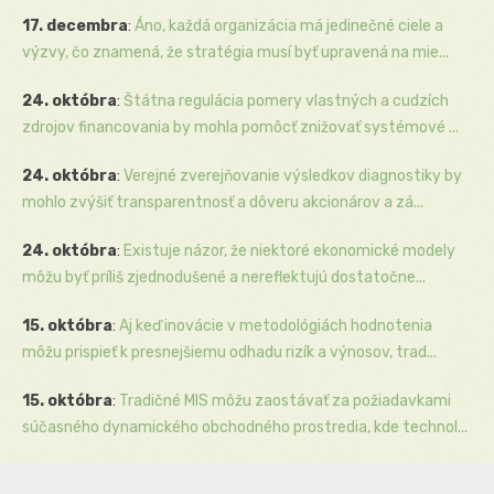
17. decembra
:
Áno, každá organizácia má jedinečné ciele a
výzvy, čo znamená, že stratégia musí byť upravená na mie...
24. októbra
:
Štátna regulácia pomery vlastných a cudzích
zdrojov financovania by mohla pomôcť znižovať systémové ...
24. októbra
:
Verejné zverejňovanie výsledkov diagnostiky by
mohlo zvýšiť transparentnosť a dôveru akcionárov a zá...
24. októbra
:
Existuje názor, že niektoré ekonomické modely
môžu byť príliš zjednodušené a nereflektujú dostatočne...
15. októbra
:
Aj keď inovácie v metodológiách hodnotenia
môžu prispieť k presnejšiemu odhadu rizík a výnosov, trad...
15. októbra
:
Tradičné MIS môžu zaostávať za požiadavkami
súčasného dynamického obchodného prostredia, kde technol...