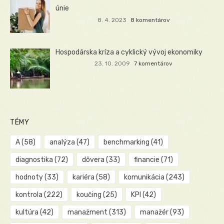
únie
8. 4. 2023
8 komentárov
Hospodárska kríza a cyklický vývoj ekonomiky
23. 10. 2009
7 komentárov
TÉMY
A
(58)
analýza
(47)
benchmarking
(41)
diagnostika
(72)
dôvera
(33)
financie
(71)
hodnoty
(33)
kariéra
(58)
komunikácia
(243)
kontrola
(222)
koučing
(25)
KPI
(42)
kultúra
(42)
manažment
(313)
manažér
(93)