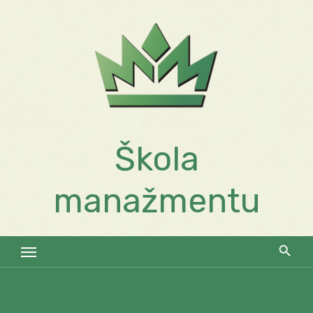
Skip
to
content
Škola
manažmentu