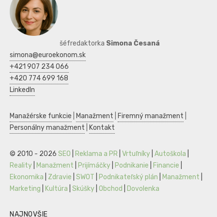
šéfredaktorka
Simona Česaná
simona@euroekonom.sk
+421 907 234 066
+420 774 699 168
LinkedIn
Manažérske funkcie
|
Manažment
|
Firemný manažment
|
Personálny manažment
|
Kontakt
© 2010 - 2026
SEO
|
Reklama a PR
|
Vrtuľníky
|
Autoškola
|
Reality
|
Manažment
|
Prijímáčky
|
Podnikanie
|
Financie
|
Ekonomika
|
Zdravie
|
SWOT
|
Podnikateľský plán
|
Manažment
|
Marketing
|
Kultúra
|
Skúšky
|
Obchod
|
Dovolenka
NAJNOVŠIE