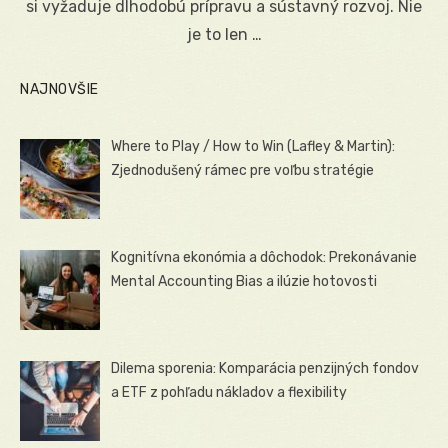
si vyžaduje dlhodobú prípravu a sústavný rozvoj. Nie
je to len …
NAJNOVŠIE
Where to Play / How to Win (Lafley & Martin):
Zjednodušený rámec pre voľbu stratégie
Kognitívna ekonómia a dôchodok: Prekonávanie
Mental Accounting Bias a ilúzie hotovosti
Dilema sporenia: Komparácia penzijných fondov
a ETF z pohľadu nákladov a flexibility