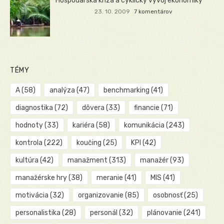
Hospodárska kríza a cyklický vývoj ekonomiky
23. 10. 2009
7 komentárov
TÉMY
A
(58)
analýza
(47)
benchmarking
(41)
diagnostika
(72)
dôvera
(33)
financie
(71)
hodnoty
(33)
kariéra
(58)
komunikácia
(243)
kontrola
(222)
koučing
(25)
KPI
(42)
kultúra
(42)
manažment
(313)
manažér
(93)
manažérske hry
(38)
meranie
(41)
MIS
(41)
motivácia
(32)
organizovanie
(85)
osobnosť
(25)
personalistika
(28)
personál
(32)
plánovanie
(241)