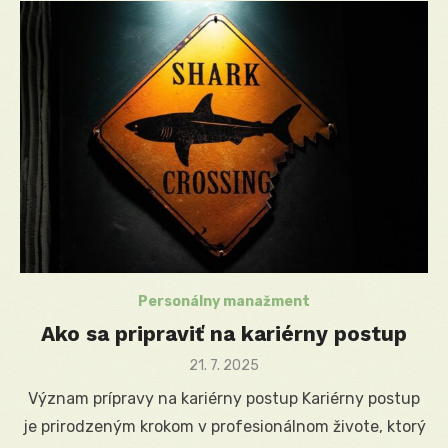
Personálny manažment
Ako sa pripraviť na kariérny postup
Posted
21. 7. 2025
on
Význam prípravy na kariérny postup Kariérny postup
je prirodzeným krokom v profesionálnom živote, ktorý