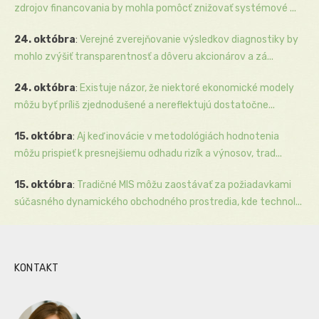
zdrojov financovania by mohla pomôcť znižovať systémové ...
24. októbra
:
Verejné zverejňovanie výsledkov diagnostiky by
mohlo zvýšiť transparentnosť a dôveru akcionárov a zá...
24. októbra
:
Existuje názor, že niektoré ekonomické modely
môžu byť príliš zjednodušené a nereflektujú dostatočne...
15. októbra
:
Aj keď inovácie v metodológiách hodnotenia
môžu prispieť k presnejšiemu odhadu rizík a výnosov, trad...
15. októbra
:
Tradičné MIS môžu zaostávať za požiadavkami
súčasného dynamického obchodného prostredia, kde technol...
KONTAKT