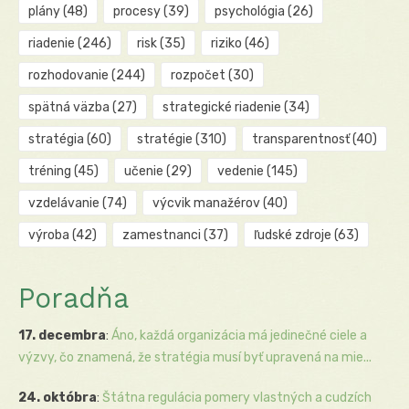
plány
(48)
procesy
(39)
psychológia
(26)
riadenie
(246)
risk
(35)
riziko
(46)
rozhodovanie
(244)
rozpočet
(30)
spätná väzba
(27)
strategické riadenie
(34)
stratégia
(60)
stratégie
(310)
transparentnosť
(40)
tréning
(45)
učenie
(29)
vedenie
(145)
vzdelávanie
(74)
výcvik manažérov
(40)
výroba
(42)
zamestnanci
(37)
ľudské zdroje
(63)
Poradňa
17. decembra
:
Áno, každá organizácia má jedinečné ciele a
výzvy, čo znamená, že stratégia musí byť upravená na mie...
24. októbra
:
Štátna regulácia pomery vlastných a cudzích