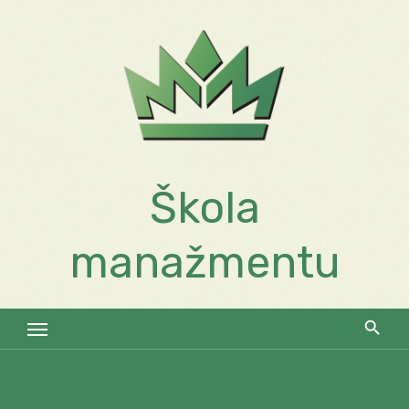
Skip
to
content
Škola
manažmentu