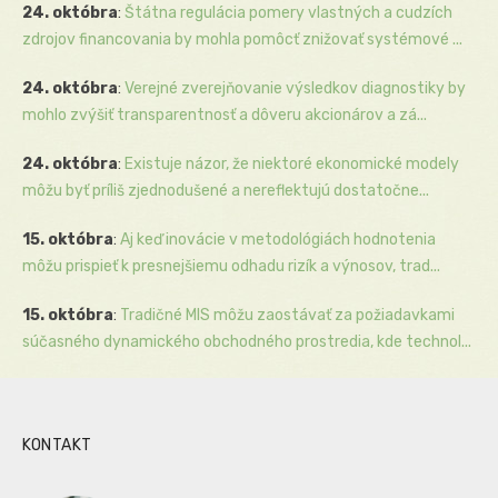
24. októbra
:
Štátna regulácia pomery vlastných a cudzích
zdrojov financovania by mohla pomôcť znižovať systémové ...
24. októbra
:
Verejné zverejňovanie výsledkov diagnostiky by
mohlo zvýšiť transparentnosť a dôveru akcionárov a zá...
24. októbra
:
Existuje názor, že niektoré ekonomické modely
môžu byť príliš zjednodušené a nereflektujú dostatočne...
15. októbra
:
Aj keď inovácie v metodológiách hodnotenia
môžu prispieť k presnejšiemu odhadu rizík a výnosov, trad...
15. októbra
:
Tradičné MIS môžu zaostávať za požiadavkami
súčasného dynamického obchodného prostredia, kde technol...
KONTAKT