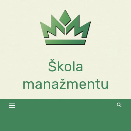
Skip
to
content
Škola
manažmentu