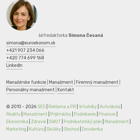
šéfredaktorka
Simona Česaná
simona@euroekonom.sk
+421 907 234 066
+420 774 699 168
LinkedIn
Manažérske funkcie
|
Manažment
|
Firemný manažment
|
Personálny manažment
|
Kontakt
© 2010 - 2026
SEO
|
Reklama a PR
|
Vrtuľníky
|
Autoškola
|
Reality
|
Manažment
|
Prijímáčky
|
Podnikanie
|
Financie
|
Ekonomika
|
Zdravie
|
SWOT
|
Podnikateľský plán
|
Manažment
|
Marketing
|
Kultúra
|
Skúšky
|
Obchod
|
Dovolenka