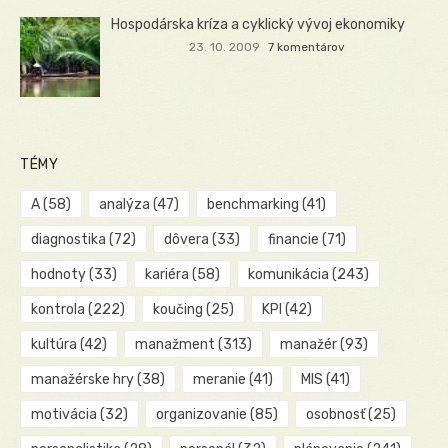
Hospodárska kríza a cyklický vývoj ekonomiky
23. 10. 2009
7 komentárov
TÉMY
A
(58)
analýza
(47)
benchmarking
(41)
diagnostika
(72)
dôvera
(33)
financie
(71)
hodnoty
(33)
kariéra
(58)
komunikácia
(243)
kontrola
(222)
koučing
(25)
KPI
(42)
kultúra
(42)
manažment
(313)
manažér
(93)
manažérske hry
(38)
meranie
(41)
MIS
(41)
motivácia
(32)
organizovanie
(85)
osobnosť
(25)