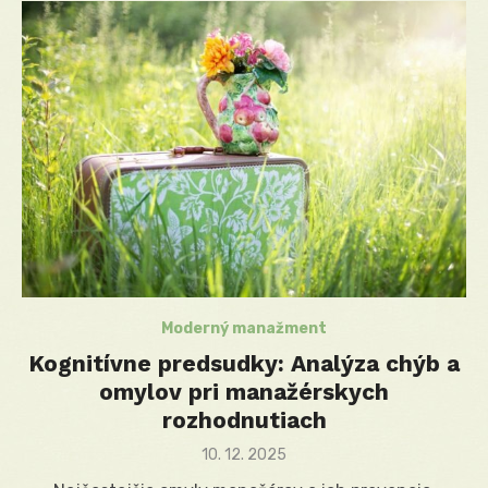
Moderný manažment
Kognitívne predsudky: Analýza chýb a
omylov pri manažérskych
rozhodnutiach
Posted
10. 12. 2025
on