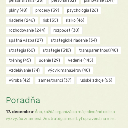
personalistika
(28)
personál
(32)
plánovanie
(241)
plány
(48)
procesy
(39)
psychológia
(26)
riadenie
(246)
risk
(35)
riziko
(46)
rozhodovanie
(244)
rozpočet
(30)
spätná väzba
(27)
strategické riadenie
(34)
stratégia
(60)
stratégie
(310)
transparentnosť
(40)
tréning
(45)
učenie
(29)
vedenie
(145)
vzdelávanie
(74)
výcvik manažérov
(40)
výroba
(42)
zamestnanci
(37)
ľudské zdroje
(63)
Poradňa
17. decembra
:
Áno, každá organizácia má jedinečné ciele a
výzvy, čo znamená, že stratégia musí byť upravená na mie...