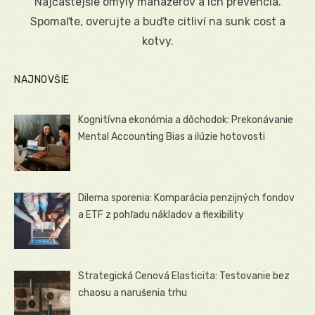
Najčastejšie omyly manažérov a ich prevencia.
Spomaľte, overujte a buďte citliví na sunk cost a
kotvy.
NAJNOVŠIE
Kognitívna ekonómia a dôchodok: Prekonávanie
Mental Accounting Bias a ilúzie hotovosti
Dilema sporenia: Komparácia penzijných fondov
a ETF z pohľadu nákladov a flexibility
Strategická Cenová Elasticita: Testovanie bez
chaosu a narušenia trhu