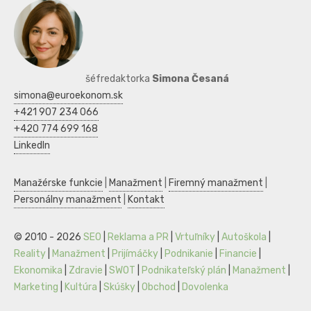
šéfredaktorka
Simona Česaná
simona@euroekonom.sk
+421 907 234 066
+420 774 699 168
LinkedIn
Manažérske funkcie
|
Manažment
|
Firemný manažment
|
Personálny manažment
|
Kontakt
© 2010 - 2026
SEO
|
Reklama a PR
|
Vrtuľníky
|
Autoškola
|
Reality
|
Manažment
|
Prijímáčky
|
Podnikanie
|
Financie
|
Ekonomika
|
Zdravie
|
SWOT
|
Podnikateľský plán
|
Manažment
|
Marketing
|
Kultúra
|
Skúšky
|
Obchod
|
Dovolenka