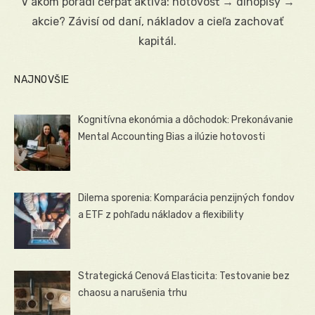
V akom poradí čerpať aktíva: hotovosť → dlhopisy →
akcie? Závisí od daní, nákladov a cieľa zachovať
kapitál.
NAJNOVŠIE
Kognitívna ekonómia a dôchodok: Prekonávanie
Mental Accounting Bias a ilúzie hotovosti
Dilema sporenia: Komparácia penzijných fondov
a ETF z pohľadu nákladov a flexibility
Strategická Cenová Elasticita: Testovanie bez
chaosu a narušenia trhu