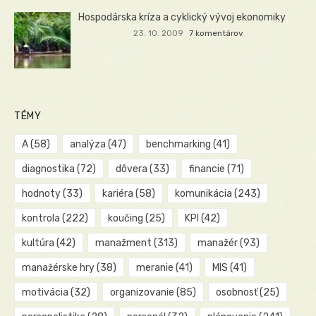
Hospodárska kríza a cyklický vývoj ekonomiky
23. 10. 2009
7 komentárov
TÉMY
A
(58)
analýza
(47)
benchmarking
(41)
diagnostika
(72)
dôvera
(33)
financie
(71)
hodnoty
(33)
kariéra
(58)
komunikácia
(243)
kontrola
(222)
koučing
(25)
KPI
(42)
kultúra
(42)
manažment
(313)
manažér
(93)
manažérske hry
(38)
meranie
(41)
MIS
(41)
motivácia
(32)
organizovanie
(85)
osobnosť
(25)