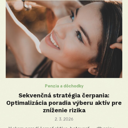
Penzia a dôchodky
Sekvenčná stratégia čerpania:
Optimalizácia poradia výberu aktív pre
zníženie rizika
Posted
2. 3. 2026
on