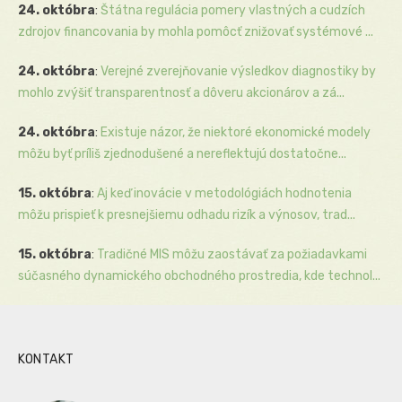
24. októbra
:
Štátna regulácia pomery vlastných a cudzích
zdrojov financovania by mohla pomôcť znižovať systémové ...
24. októbra
:
Verejné zverejňovanie výsledkov diagnostiky by
mohlo zvýšiť transparentnosť a dôveru akcionárov a zá...
24. októbra
:
Existuje názor, že niektoré ekonomické modely
môžu byť príliš zjednodušené a nereflektujú dostatočne...
15. októbra
:
Aj keď inovácie v metodológiách hodnotenia
môžu prispieť k presnejšiemu odhadu rizík a výnosov, trad...
15. októbra
:
Tradičné MIS môžu zaostávať za požiadavkami
súčasného dynamického obchodného prostredia, kde technol...
KONTAKT