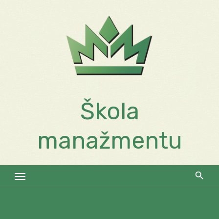
Skip
to
content
Škola
manažmentu