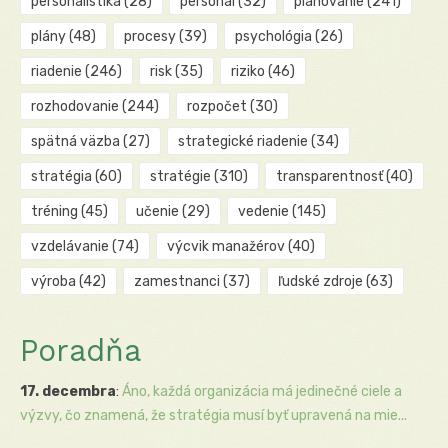
personalistika
(28)
personál
(32)
plánovanie
(241)
plány
(48)
procesy
(39)
psychológia
(26)
riadenie
(246)
risk
(35)
riziko
(46)
rozhodovanie
(244)
rozpočet
(30)
spätná väzba
(27)
strategické riadenie
(34)
stratégia
(60)
stratégie
(310)
transparentnosť
(40)
tréning
(45)
učenie
(29)
vedenie
(145)
vzdelávanie
(74)
výcvik manažérov
(40)
výroba
(42)
zamestnanci
(37)
ľudské zdroje
(63)
Poradňa
17. decembra
:
Áno, každá organizácia má jedinečné ciele a
výzvy, čo znamená, že stratégia musí byť upravená na mie...