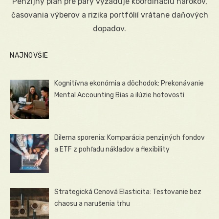
Penzijný plán pre páry vyžaduje koordináciu nárokov,
časovania výberov a rizika portfólií vrátane daňových
dopadov.
NAJNOVŠIE
Kognitívna ekonómia a dôchodok: Prekonávanie
Mental Accounting Bias a ilúzie hotovosti
Dilema sporenia: Komparácia penzijných fondov
a ETF z pohľadu nákladov a flexibility
Strategická Cenová Elasticita: Testovanie bez
chaosu a narušenia trhu