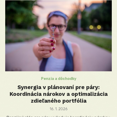
Penzia a dôchodky
Synergia v plánovaní pre páry:
Koordinácia nárokov a optimalizácia
zdieľaného portfólia
Posted
16. 1. 2026
on