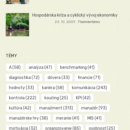
Hospodárska kríza a cyklický vývoj ekonomiky
23. 10. 2009
7 komentárov
TÉMY
A
(58)
analýza
(47)
benchmarking
(41)
diagnostika
(72)
dôvera
(33)
financie
(71)
hodnoty
(33)
kariéra
(58)
komunikácia
(243)
kontrola
(222)
koučing
(25)
KPI
(42)
kultúra
(42)
manažment
(313)
manažér
(93)
manažérske hry
(38)
meranie
(41)
MIS
(41)
motivácia
(32)
organizovanie
(85)
osobnosť
(25)