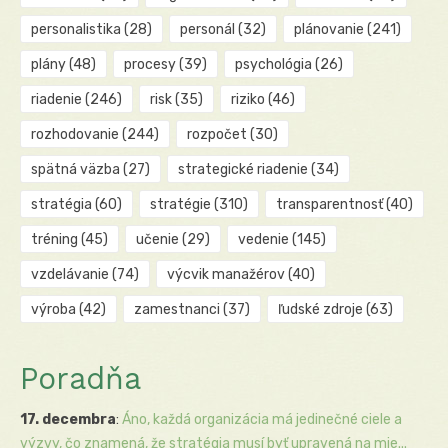
personalistika
(28)
personál
(32)
plánovanie
(241)
plány
(48)
procesy
(39)
psychológia
(26)
riadenie
(246)
risk
(35)
riziko
(46)
rozhodovanie
(244)
rozpočet
(30)
spätná väzba
(27)
strategické riadenie
(34)
stratégia
(60)
stratégie
(310)
transparentnosť
(40)
tréning
(45)
učenie
(29)
vedenie
(145)
vzdelávanie
(74)
výcvik manažérov
(40)
výroba
(42)
zamestnanci
(37)
ľudské zdroje
(63)
Poradňa
17. decembra
:
Áno, každá organizácia má jedinečné ciele a
výzvy, čo znamená, že stratégia musí byť upravená na mie...