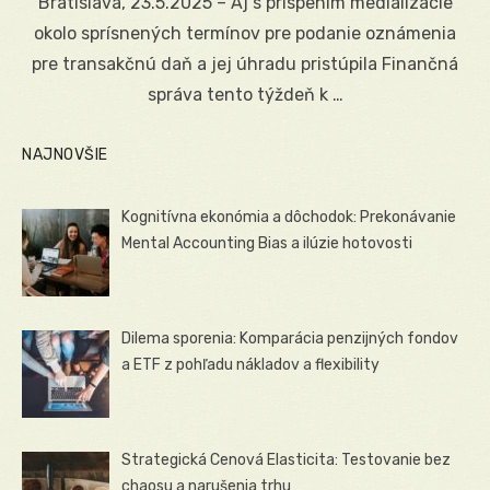
Bratislava, 23.5.2025 – Aj s prispením medializácie
okolo sprísnených termínov pre podanie oznámenia
pre transakčnú daň a jej úhradu pristúpila Finančná
správa tento týždeň k …
NAJNOVŠIE
Kognitívna ekonómia a dôchodok: Prekonávanie
Mental Accounting Bias a ilúzie hotovosti
Dilema sporenia: Komparácia penzijných fondov
a ETF z pohľadu nákladov a flexibility
Strategická Cenová Elasticita: Testovanie bez
chaosu a narušenia trhu