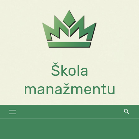
Skip
to
content
Škola
manažmentu