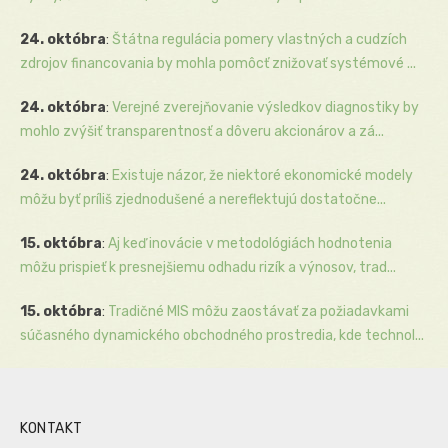
24. októbra
:
Štátna regulácia pomery vlastných a cudzích
zdrojov financovania by mohla pomôcť znižovať systémové ...
24. októbra
:
Verejné zverejňovanie výsledkov diagnostiky by
mohlo zvýšiť transparentnosť a dôveru akcionárov a zá...
24. októbra
:
Existuje názor, že niektoré ekonomické modely
môžu byť príliš zjednodušené a nereflektujú dostatočne...
15. októbra
:
Aj keď inovácie v metodológiách hodnotenia
môžu prispieť k presnejšiemu odhadu rizík a výnosov, trad...
15. októbra
:
Tradičné MIS môžu zaostávať za požiadavkami
súčasného dynamického obchodného prostredia, kde technol...
KONTAKT