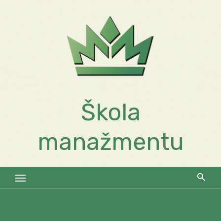
Skip
to
content
Škola
manažmentu