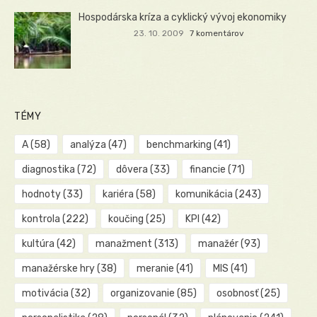
Hospodárska kríza a cyklický vývoj ekonomiky
23. 10. 2009
7 komentárov
TÉMY
A
(58)
analýza
(47)
benchmarking
(41)
diagnostika
(72)
dôvera
(33)
financie
(71)
hodnoty
(33)
kariéra
(58)
komunikácia
(243)
kontrola
(222)
koučing
(25)
KPI
(42)
kultúra
(42)
manažment
(313)
manažér
(93)
manažérske hry
(38)
meranie
(41)
MIS
(41)
motivácia
(32)
organizovanie
(85)
osobnosť
(25)