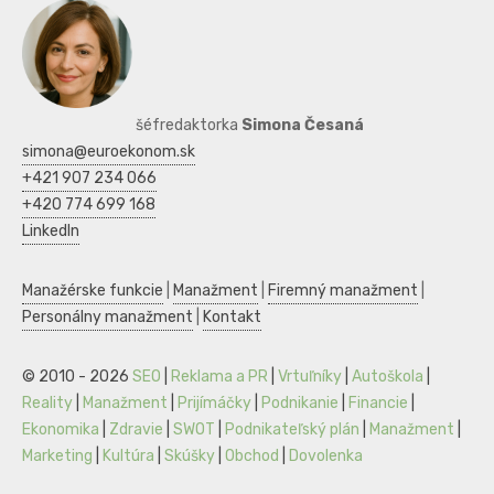
šéfredaktorka
Simona Česaná
simona@euroekonom.sk
+421 907 234 066
+420 774 699 168
LinkedIn
Manažérske funkcie
|
Manažment
|
Firemný manažment
|
Personálny manažment
|
Kontakt
© 2010 - 2026
SEO
|
Reklama a PR
|
Vrtuľníky
|
Autoškola
|
Reality
|
Manažment
|
Prijímáčky
|
Podnikanie
|
Financie
|
Ekonomika
|
Zdravie
|
SWOT
|
Podnikateľský plán
|
Manažment
|
Marketing
|
Kultúra
|
Skúšky
|
Obchod
|
Dovolenka