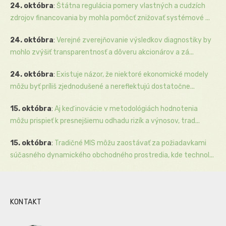
24. októbra
:
Štátna regulácia pomery vlastných a cudzích
zdrojov financovania by mohla pomôcť znižovať systémové ...
24. októbra
:
Verejné zverejňovanie výsledkov diagnostiky by
mohlo zvýšiť transparentnosť a dôveru akcionárov a zá...
24. októbra
:
Existuje názor, že niektoré ekonomické modely
môžu byť príliš zjednodušené a nereflektujú dostatočne...
15. októbra
:
Aj keď inovácie v metodológiách hodnotenia
môžu prispieť k presnejšiemu odhadu rizík a výnosov, trad...
15. októbra
:
Tradičné MIS môžu zaostávať za požiadavkami
súčasného dynamického obchodného prostredia, kde technol...
KONTAKT