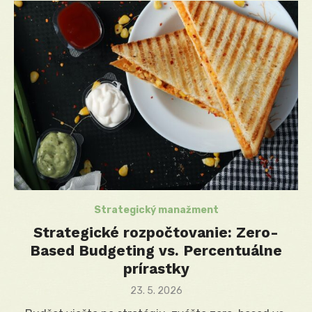
Strategický manažment
Strategické rozpočtovanie: Zero-
Based Budgeting vs. Percentuálne
prírastky
Posted
23. 5. 2026
on