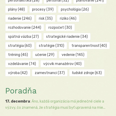
personalistika
(28)
personál
(32)
plánovanie
(241)
plány
(48)
procesy
(39)
psychológia
(26)
riadenie
(246)
risk
(35)
riziko
(46)
rozhodovanie
(244)
rozpočet
(30)
spätná väzba
(27)
strategické riadenie
(34)
stratégia
(60)
stratégie
(310)
transparentnosť
(40)
tréning
(45)
učenie
(29)
vedenie
(145)
vzdelávanie
(74)
výcvik manažérov
(40)
výroba
(42)
zamestnanci
(37)
ľudské zdroje
(63)
Poradňa
17. decembra
:
Áno, každá organizácia má jedinečné ciele a
výzvy, čo znamená, že stratégia musí byť upravená na mie...