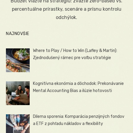
Budžet viažte na stratégiu: zvážte zero-based vs.
percentuálne prírastky, scenáre a prísnu kontrolu
odchýlok.
NAJNOVŠIE
Where to Play / How to Win (Lafley & Martin):
Zjednodušený rámec pre voľbu stratégie
Kognitívna ekonómia a dôchodok: Prekonávanie
Mental Accounting Bias a ilúzie hotovosti
Dilema sporenia: Komparácia penzijných fondov
a ETF z pohľadu nákladov a flexibility