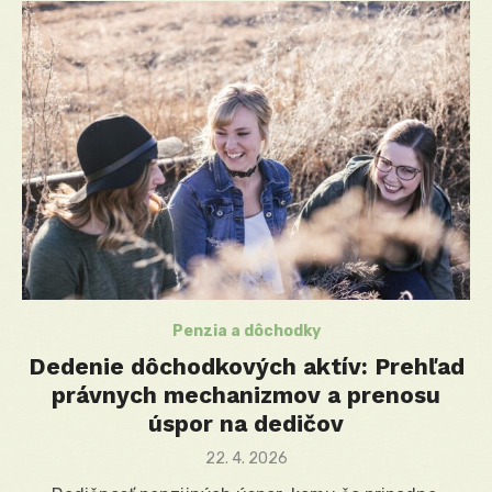
Penzia a dôchodky
Dedenie dôchodkových aktív: Prehľad
právnych mechanizmov a prenosu
úspor na dedičov
Posted
22. 4. 2026
on