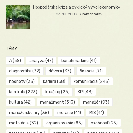
Hospodárska kríza a cyklický vývoj ekonomiky
23. 10. 2009
7 komentárov
TÉMY
A
(58)
analýza
(47)
benchmarking
(41)
diagnostika
(72)
dôvera
(33)
financie
(71)
hodnoty
(33)
kariéra
(58)
komunikácia
(243)
kontrola
(223)
koučing
(25)
KPI
(43)
kultúra
(42)
manažment
(313)
manažér
(93)
manažérske hry
(38)
meranie
(41)
MIS
(41)
motivácia
(32)
organizovanie
(85)
osobnosť
(25)