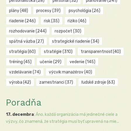
personalistika
(28)
personál
(32)
plánovanie
(241)
plány
(48)
procesy
(39)
psychológia
(26)
riadenie
(246)
risk
(35)
riziko
(46)
rozhodovanie
(244)
rozpočet
(30)
spätná väzba
(27)
strategické riadenie
(34)
stratégia
(60)
stratégie
(310)
transparentnosť
(40)
tréning
(45)
učenie
(29)
vedenie
(145)
vzdelávanie
(74)
výcvik manažérov
(40)
výroba
(42)
zamestnanci
(37)
ľudské zdroje
(63)
Poradňa
17. decembra
:
Áno, každá organizácia má jedinečné ciele a
výzvy, čo znamená, že stratégia musí byť upravená na mie...