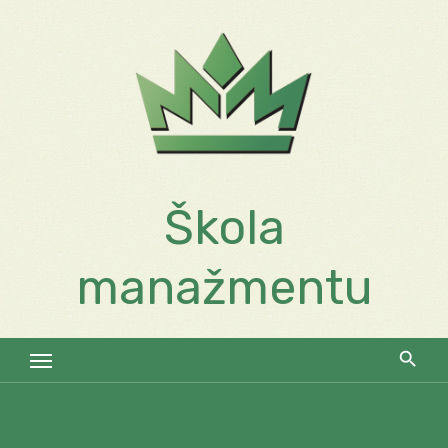
Skip
to
content
Škola
manažmentu