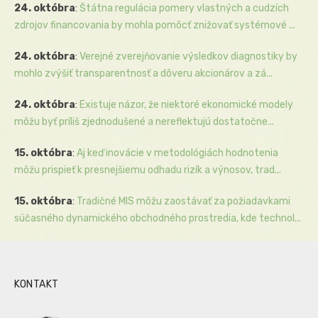
24. októbra
:
Štátna regulácia pomery vlastných a cudzích
zdrojov financovania by mohla pomôcť znižovať systémové ...
24. októbra
:
Verejné zverejňovanie výsledkov diagnostiky by
mohlo zvýšiť transparentnosť a dôveru akcionárov a zá...
24. októbra
:
Existuje názor, že niektoré ekonomické modely
môžu byť príliš zjednodušené a nereflektujú dostatočne...
15. októbra
:
Aj keď inovácie v metodológiách hodnotenia
môžu prispieť k presnejšiemu odhadu rizík a výnosov, trad...
15. októbra
:
Tradičné MIS môžu zaostávať za požiadavkami
súčasného dynamického obchodného prostredia, kde technol...
KONTAKT