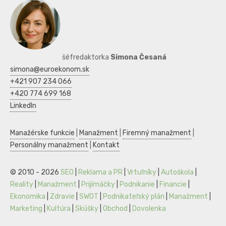
šéfredaktorka
Simona Česaná
simona@euroekonom.sk
+421 907 234 066
+420 774 699 168
LinkedIn
Manažérske funkcie
|
Manažment
|
Firemný manažment
|
Personálny manažment
|
Kontakt
© 2010 - 2026
SEO
|
Reklama a PR
|
Vrtuľníky
|
Autoškola
|
Reality
|
Manažment
|
Prijímáčky
|
Podnikanie
|
Financie
|
Ekonomika
|
Zdravie
|
SWOT
|
Podnikateľský plán
|
Manažment
|
Marketing
|
Kultúra
|
Skúšky
|
Obchod
|
Dovolenka