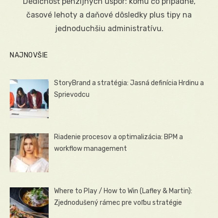
Dedičnosť penzijných úspor: komu čo pripadne,
časové lehoty a daňové dôsledky plus tipy na
jednoduchšiu administratívu.
NAJNOVŠIE
StoryBrand a stratégia: Jasná definícia Hrdinu a
Sprievodcu
Riadenie procesov a optimalizácia: BPM a
workflow management
Where to Play / How to Win (Lafley & Martin):
Zjednodušený rámec pre voľbu stratégie