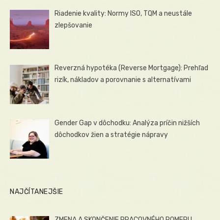
Riadenie kvality: Normy ISO, TQM a neustále
zlepšovanie
Reverzná hypotéka (Reverse Mortgage): Prehľad
rizík, nákladov a porovnanie s alternatívami
Gender Gap v dôchodku: Analýza príčin nižších
dôchodkov žien a stratégie nápravy
NAJČÍTANEJŠIE
ZMENA A SKONČENIE PRACOVNÉHO POMERU