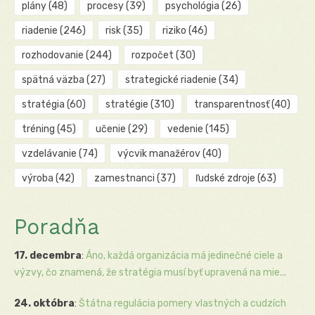
plány
(48)
procesy
(39)
psychológia
(26)
riadenie
(246)
risk
(35)
riziko
(46)
rozhodovanie
(244)
rozpočet
(30)
spätná väzba
(27)
strategické riadenie
(34)
stratégia
(60)
stratégie
(310)
transparentnosť
(40)
tréning
(45)
učenie
(29)
vedenie
(145)
vzdelávanie
(74)
výcvik manažérov
(40)
výroba
(42)
zamestnanci
(37)
ľudské zdroje
(63)
Poradňa
17. decembra
:
Áno, každá organizácia má jedinečné ciele a
výzvy, čo znamená, že stratégia musí byť upravená na mie...
24. októbra
:
Štátna regulácia pomery vlastných a cudzích