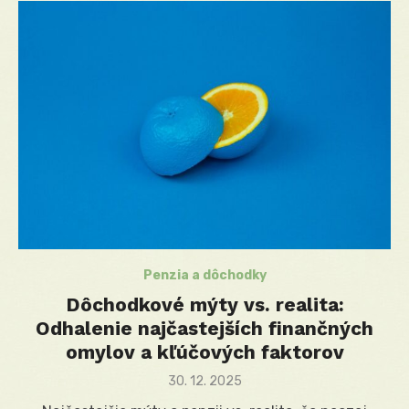
Penzia a dôchodky
Dôchodkové mýty vs. realita:
Odhalenie najčastejších finančných
omylov a kľúčových faktorov
Posted
30. 12. 2025
on