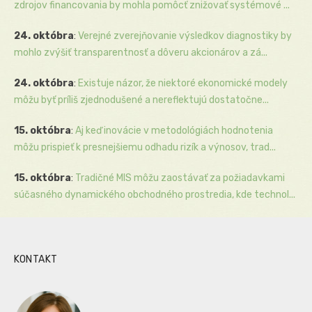
zdrojov financovania by mohla pomôcť znižovať systémové ...
24. októbra
:
Verejné zverejňovanie výsledkov diagnostiky by
mohlo zvýšiť transparentnosť a dôveru akcionárov a zá...
24. októbra
:
Existuje názor, že niektoré ekonomické modely
môžu byť príliš zjednodušené a nereflektujú dostatočne...
15. októbra
:
Aj keď inovácie v metodológiách hodnotenia
môžu prispieť k presnejšiemu odhadu rizík a výnosov, trad...
15. októbra
:
Tradičné MIS môžu zaostávať za požiadavkami
súčasného dynamického obchodného prostredia, kde technol...
KONTAKT