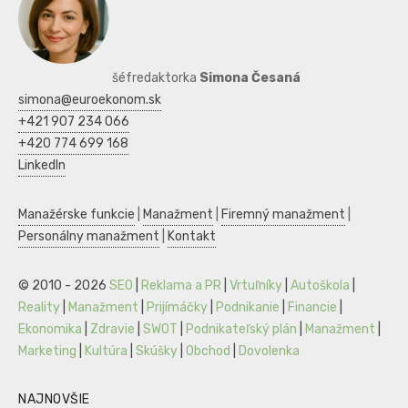
šéfredaktorka
Simona Česaná
simona@euroekonom.sk
+421 907 234 066
+420 774 699 168
LinkedIn
Manažérske funkcie
|
Manažment
|
Firemný manažment
|
Personálny manažment
|
Kontakt
© 2010 - 2026
SEO
|
Reklama a PR
|
Vrtuľníky
|
Autoškola
|
Reality
|
Manažment
|
Prijímáčky
|
Podnikanie
|
Financie
|
Ekonomika
|
Zdravie
|
SWOT
|
Podnikateľský plán
|
Manažment
|
Marketing
|
Kultúra
|
Skúšky
|
Obchod
|
Dovolenka
NAJNOVŠIE