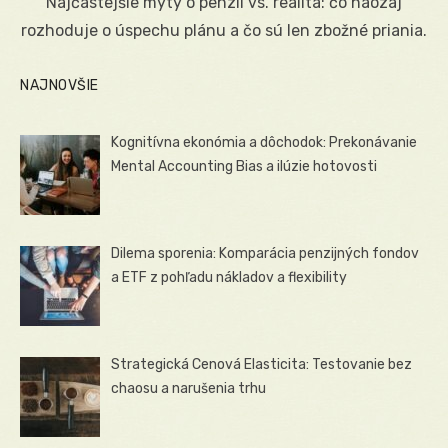
Najčastejšie mýty o penzii vs. realita: čo naozaj
rozhoduje o úspechu plánu a čo sú len zbožné priania.
NAJNOVŠIE
Kognitívna ekonómia a dôchodok: Prekonávanie
Mental Accounting Bias a ilúzie hotovosti
Dilema sporenia: Komparácia penzijných fondov
a ETF z pohľadu nákladov a flexibility
Strategická Cenová Elasticita: Testovanie bez
chaosu a narušenia trhu