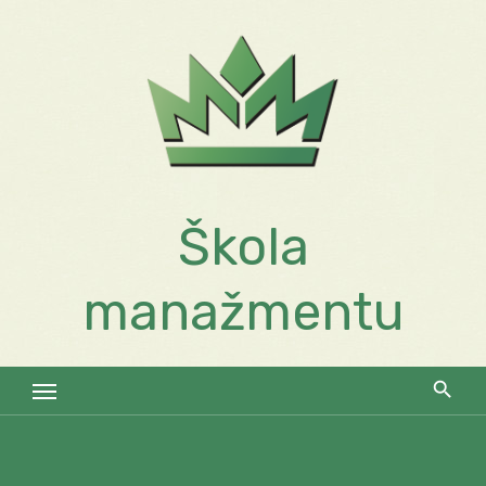
Skip
to
content
Škola
manažmentu