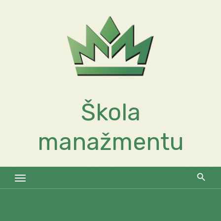
Skip
to
content
Škola
manažmentu