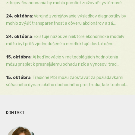
zdrojov financovania by mohla pomôcť znižovať systémové ...
24. októbra
:
Verejné zverejňovanie výsledkov diagnostiky by
mohlo zvýšiť transparentnosť a dôveru akcionárov a zá...
24. októbra
:
Existuje názor, že niektoré ekonomické modely
môžu byť príliš zjednodušené a nereflektujú dostatočne...
15. októbra
:
Aj keď inovácie v metodológiách hodnotenia
môžu prispieť k presnejšiemu odhadu rizík a výnosov, trad...
15. októbra
:
Tradičné MIS môžu zaostávať za požiadavkami
súčasného dynamického obchodného prostredia, kde technol...
KONTAKT