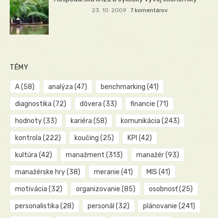
23. 10. 2009
7 komentárov
TÉMY
A
(58)
analýza
(47)
benchmarking
(41)
diagnostika
(72)
dôvera
(33)
financie
(71)
hodnoty
(33)
kariéra
(58)
komunikácia
(243)
kontrola
(222)
koučing
(25)
KPI
(42)
kultúra
(42)
manažment
(313)
manažér
(93)
manažérske hry
(38)
meranie
(41)
MIS
(41)
motivácia
(32)
organizovanie
(85)
osobnosť
(25)
personalistika
(28)
personál
(32)
plánovanie
(241)