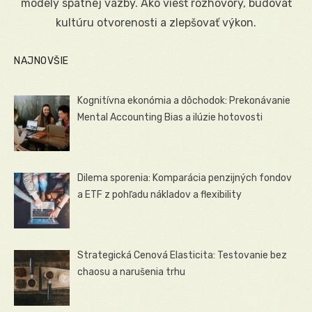
modely spätnej väzby. Ako viesť rozhovory, budovať
kultúru otvorenosti a zlepšovať výkon.
NAJNOVŠIE
Kognitívna ekonómia a dôchodok: Prekonávanie
Mental Accounting Bias a ilúzie hotovosti
Dilema sporenia: Komparácia penzijných fondov
a ETF z pohľadu nákladov a flexibility
Strategická Cenová Elasticita: Testovanie bez
chaosu a narušenia trhu