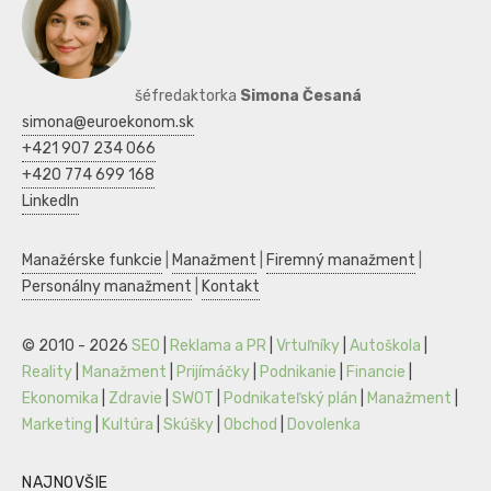
šéfredaktorka
Simona Česaná
simona@euroekonom.sk
+421 907 234 066
+420 774 699 168
LinkedIn
Manažérske funkcie
|
Manažment
|
Firemný manažment
|
Personálny manažment
|
Kontakt
© 2010 - 2026
SEO
|
Reklama a PR
|
Vrtuľníky
|
Autoškola
|
Reality
|
Manažment
|
Prijímáčky
|
Podnikanie
|
Financie
|
Ekonomika
|
Zdravie
|
SWOT
|
Podnikateľský plán
|
Manažment
|
Marketing
|
Kultúra
|
Skúšky
|
Obchod
|
Dovolenka
NAJNOVŠIE