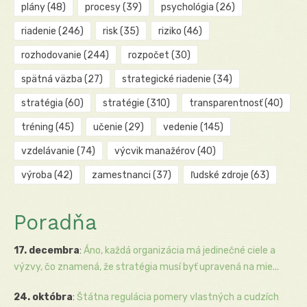
plány
(48)
procesy
(39)
psychológia
(26)
riadenie
(246)
risk
(35)
riziko
(46)
rozhodovanie
(244)
rozpočet
(30)
spätná väzba
(27)
strategické riadenie
(34)
stratégia
(60)
stratégie
(310)
transparentnosť
(40)
tréning
(45)
učenie
(29)
vedenie
(145)
vzdelávanie
(74)
výcvik manažérov
(40)
výroba
(42)
zamestnanci
(37)
ľudské zdroje
(63)
Poradňa
17. decembra
:
Áno, každá organizácia má jedinečné ciele a
výzvy, čo znamená, že stratégia musí byť upravená na mie...
24. októbra
:
Štátna regulácia pomery vlastných a cudzích