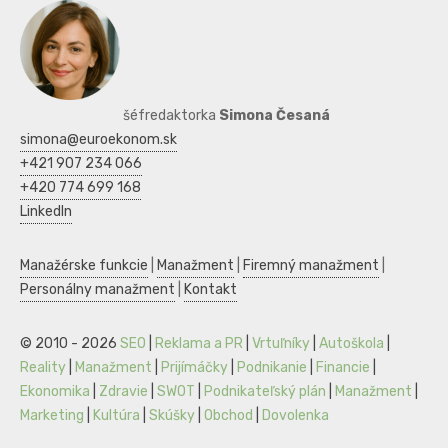
šéfredaktorka
Simona Česaná
simona@euroekonom.sk
+421 907 234 066
+420 774 699 168
LinkedIn
Manažérske funkcie
|
Manažment
|
Firemný manažment
|
Personálny manažment
|
Kontakt
© 2010 - 2026
SEO
|
Reklama a PR
|
Vrtuľníky
|
Autoškola
|
Reality
|
Manažment
|
Prijímáčky
|
Podnikanie
|
Financie
|
Ekonomika
|
Zdravie
|
SWOT
|
Podnikateľský plán
|
Manažment
|
Marketing
|
Kultúra
|
Skúšky
|
Obchod
|
Dovolenka