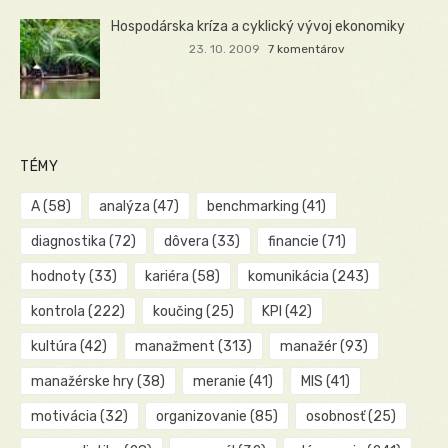
Hospodárska kríza a cyklický vývoj ekonomiky
23. 10. 2009
7 komentárov
TÉMY
A
(58)
analýza
(47)
benchmarking
(41)
diagnostika
(72)
dôvera
(33)
financie
(71)
hodnoty
(33)
kariéra
(58)
komunikácia
(243)
kontrola
(222)
koučing
(25)
KPI
(42)
kultúra
(42)
manažment
(313)
manažér
(93)
manažérske hry
(38)
meranie
(41)
MIS
(41)
motivácia
(32)
organizovanie
(85)
osobnosť
(25)