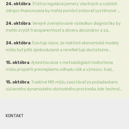
24. októbra
:
Štátna regulácia pomery vlastných a cudzích
zdrojov financovania by mohla pomôcť znižovať systémové ...
24. októbra
:
Verejné zverejňovanie výsledkov diagnostiky by
mohlo zvýšiť transparentnosť a dôveru akcionárov a zá...
24. októbra
:
Existuje názor, že niektoré ekonomické modely
môžu byť príliš zjednodušené a nereflektujú dostatočne...
15. októbra
:
Aj keď inovácie v metodológiách hodnotenia
môžu prispieť k presnejšiemu odhadu rizík a výnosov, trad...
15. októbra
:
Tradičné MIS môžu zaostávať za požiadavkami
súčasného dynamického obchodného prostredia, kde technol...
KONTAKT