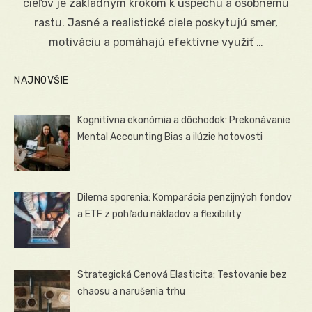
cieľov je základným krokom k úspechu a osobnému
rastu. Jasné a realistické ciele poskytujú smer,
motiváciu a pomáhajú efektívne využiť …
NAJNOVŠIE
Kognitívna ekonómia a dôchodok: Prekonávanie
Mental Accounting Bias a ilúzie hotovosti
Dilema sporenia: Komparácia penzijných fondov
a ETF z pohľadu nákladov a flexibility
Strategická Cenová Elasticita: Testovanie bez
chaosu a narušenia trhu