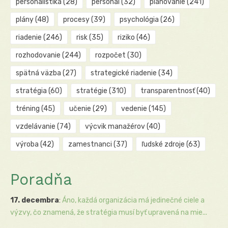
personalistika
(28)
personál
(32)
plánovanie
(241)
plány
(48)
procesy
(39)
psychológia
(26)
riadenie
(246)
risk
(35)
riziko
(46)
rozhodovanie
(244)
rozpočet
(30)
spätná väzba
(27)
strategické riadenie
(34)
stratégia
(60)
stratégie
(310)
transparentnosť
(40)
tréning
(45)
učenie
(29)
vedenie
(145)
vzdelávanie
(74)
výcvik manažérov
(40)
výroba
(42)
zamestnanci
(37)
ľudské zdroje
(63)
Poradňa
17. decembra
:
Áno, každá organizácia má jedinečné ciele a
výzvy, čo znamená, že stratégia musí byť upravená na mie...