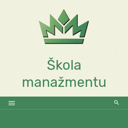
Skip
to
content
Škola
manažmentu