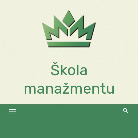
Skip
to
content
Škola
manažmentu