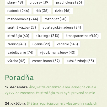
plány
(48)
procesy
(39)
psychológia
(26)
riadenie
(246)
risk
(35)
riziko
(46)
rozhodovanie
(244)
rozpočet
(30)
spätná väzba
(27)
strategické riadenie
(34)
stratégia
(60)
stratégie
(310)
transparentnosť
(40)
tréning
(45)
učenie
(29)
vedenie
(145)
vzdelávanie
(74)
výcvik manažérov
(40)
výroba
(42)
zamestnanci
(37)
ľudské zdroje
(63)
Poradňa
17. decembra
:
Áno, každá organizácia má jedinečné ciele a
výzvy, čo znamená, že stratégia musí byť upravená na mie...
24. októbra
:
Štátna regulácia pomery vlastných a cudzích