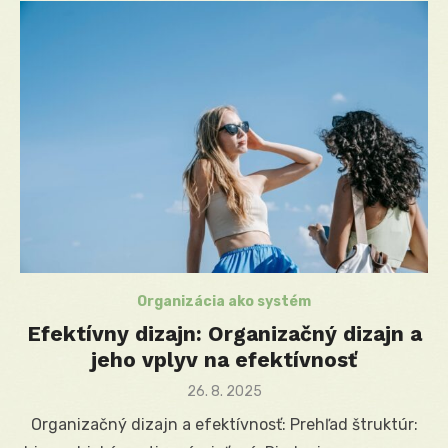
Organizácia ako systém
Efektívny dizajn: Organizačný dizajn a
jeho vplyv na efektívnosť
Posted
26. 8. 2025
on
Organizačný dizajn a efektívnosť: Prehľad štruktúr: