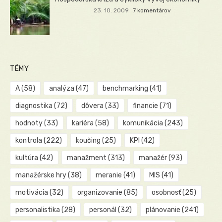
23. 10. 2009
7 komentárov
TÉMY
A
(58)
analýza
(47)
benchmarking
(41)
diagnostika
(72)
dôvera
(33)
financie
(71)
hodnoty
(33)
kariéra
(58)
komunikácia
(243)
kontrola
(222)
koučing
(25)
KPI
(42)
kultúra
(42)
manažment
(313)
manažér
(93)
manažérske hry
(38)
meranie
(41)
MIS
(41)
motivácia
(32)
organizovanie
(85)
osobnosť
(25)
personalistika
(28)
personál
(32)
plánovanie
(241)