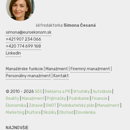
šéfredaktorka
Simona Česaná
simona@euroekonom.sk
+421 907 234 066
+420 774 699 168
LinkedIn
Manažérske funkcie
|
Manažment
|
Firemný manažment
|
Personálny manažment
|
Kontakt
© 2010 - 2026
SEO
|
Reklama a PR
|
Vrtuľníky
|
Autoškola
|
Reality
|
Manažment
|
Prijímáčky
|
Podnikanie
|
Financie
|
Ekonomika
|
Zdravie
|
SWOT
|
Podnikateľský plán
|
Manažment
|
Marketing
|
Kultúra
|
Skúšky
|
Obchod
|
Dovolenka
NAJNOVŠIE