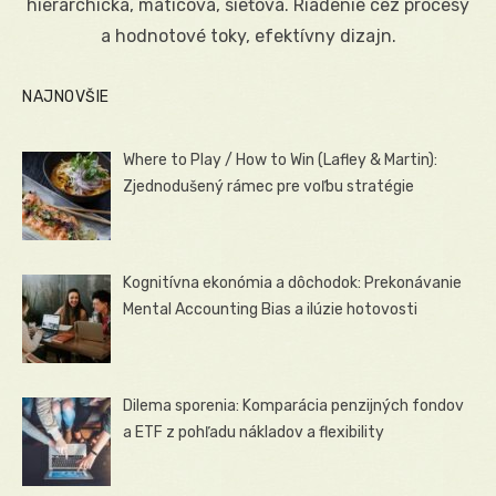
hierarchická, maticová, sieťová. Riadenie cez procesy
a hodnotové toky, efektívny dizajn.
NAJNOVŠIE
Where to Play / How to Win (Lafley & Martin):
Zjednodušený rámec pre voľbu stratégie
Kognitívna ekonómia a dôchodok: Prekonávanie
Mental Accounting Bias a ilúzie hotovosti
Dilema sporenia: Komparácia penzijných fondov
a ETF z pohľadu nákladov a flexibility