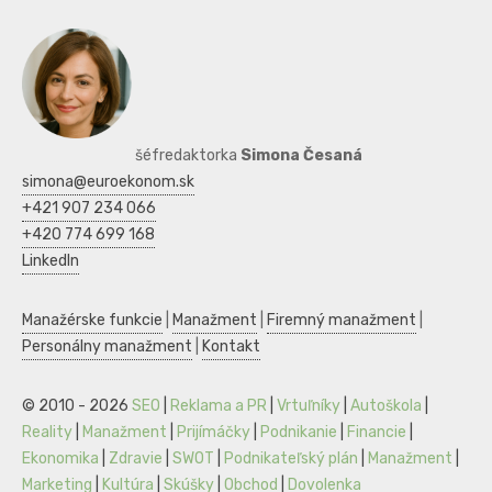
šéfredaktorka
Simona Česaná
simona@euroekonom.sk
+421 907 234 066
+420 774 699 168
LinkedIn
Manažérske funkcie
|
Manažment
|
Firemný manažment
|
Personálny manažment
|
Kontakt
© 2010 - 2026
SEO
|
Reklama a PR
|
Vrtuľníky
|
Autoškola
|
Reality
|
Manažment
|
Prijímáčky
|
Podnikanie
|
Financie
|
Ekonomika
|
Zdravie
|
SWOT
|
Podnikateľský plán
|
Manažment
|
Marketing
|
Kultúra
|
Skúšky
|
Obchod
|
Dovolenka