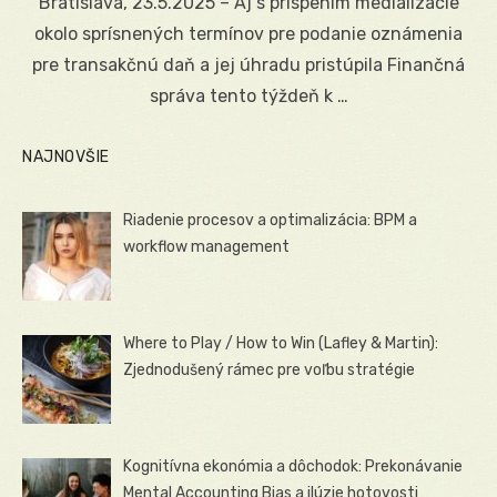
Bratislava, 23.5.2025 – Aj s prispením medializácie
okolo sprísnených termínov pre podanie oznámenia
pre transakčnú daň a jej úhradu pristúpila Finančná
správa tento týždeň k …
NAJNOVŠIE
Riadenie procesov a optimalizácia: BPM a
workflow management
Where to Play / How to Win (Lafley & Martin):
Zjednodušený rámec pre voľbu stratégie
Kognitívna ekonómia a dôchodok: Prekonávanie
Mental Accounting Bias a ilúzie hotovosti