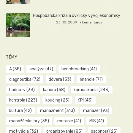
Hospodárska kríza a cyklický vývoj ekonomiky
23. 10. 2009
7 komentárov
TÉMY
A
(58)
analýza
(47)
benchmarking
(41)
diagnostika
(72)
dôvera
(33)
financie
(71)
hodnoty
(33)
kariéra
(58)
komunikácia
(243)
kontrola
(223)
koučing
(25)
KPI
(43)
kultúra
(42)
manažment
(313)
manažér
(93)
manažérske hry
(38)
meranie
(41)
MIS
(41)
motivácia
(32)
organizovanie
(85)
osobnosť
(25)