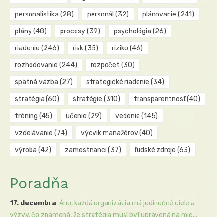
personalistika
(28)
personál
(32)
plánovanie
(241)
plány
(48)
procesy
(39)
psychológia
(26)
riadenie
(246)
risk
(35)
riziko
(46)
rozhodovanie
(244)
rozpočet
(30)
spätná väzba
(27)
strategické riadenie
(34)
stratégia
(60)
stratégie
(310)
transparentnosť
(40)
tréning
(45)
učenie
(29)
vedenie
(145)
vzdelávanie
(74)
výcvik manažérov
(40)
výroba
(42)
zamestnanci
(37)
ľudské zdroje
(63)
Poradňa
17. decembra
:
Áno, každá organizácia má jedinečné ciele a
výzvy, čo znamená, že stratégia musí byť upravená na mie...