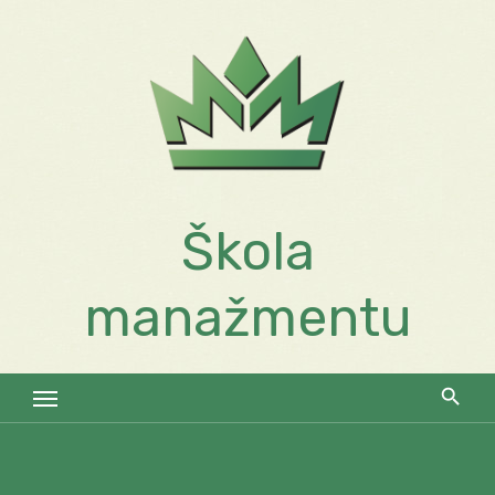
Skip
to
content
Škola
manažmentu