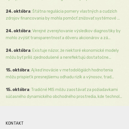
24. októbra
:
Štátna regulácia pomery vlastných a cudzích
zdrojov financovania by mohla pomôcť znižovať systémové ...
24. októbra
:
Verejné zverejňovanie výsledkov diagnostiky by
mohlo zvýšiť transparentnosť a dôveru akcionárov a zá...
24. októbra
:
Existuje názor, že niektoré ekonomické modely
môžu byť príliš zjednodušené a nereflektujú dostatočne...
15. októbra
:
Aj keď inovácie v metodológiách hodnotenia
môžu prispieť k presnejšiemu odhadu rizík a výnosov, trad...
15. októbra
:
Tradičné MIS môžu zaostávať za požiadavkami
súčasného dynamického obchodného prostredia, kde technol...
KONTAKT