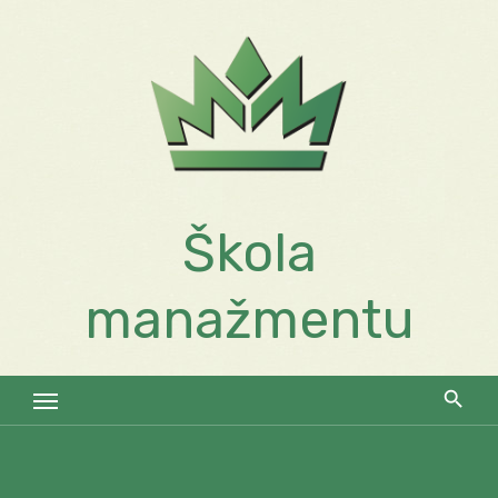
Skip
to
content
Škola
manažmentu