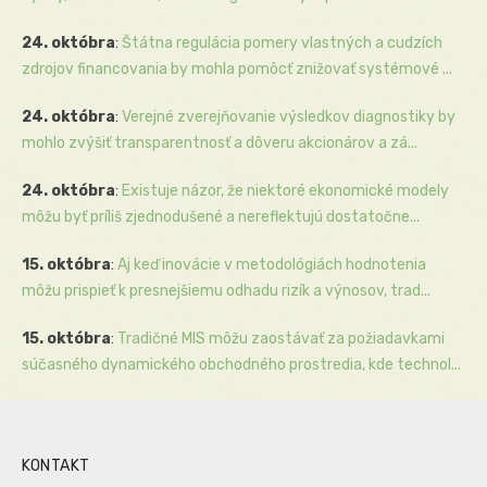
24. októbra
:
Štátna regulácia pomery vlastných a cudzích
zdrojov financovania by mohla pomôcť znižovať systémové ...
24. októbra
:
Verejné zverejňovanie výsledkov diagnostiky by
mohlo zvýšiť transparentnosť a dôveru akcionárov a zá...
24. októbra
:
Existuje názor, že niektoré ekonomické modely
môžu byť príliš zjednodušené a nereflektujú dostatočne...
15. októbra
:
Aj keď inovácie v metodológiách hodnotenia
môžu prispieť k presnejšiemu odhadu rizík a výnosov, trad...
15. októbra
:
Tradičné MIS môžu zaostávať za požiadavkami
súčasného dynamického obchodného prostredia, kde technol...
KONTAKT