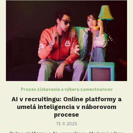
Proces získavania a výberu zamestnancov
AI v recruitingu: Online platformy a
umelá inteligencia v náborovom
procese
Posted
13. 9. 2025
on