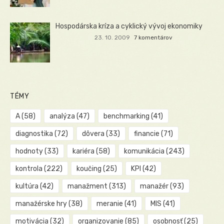
Hospodárska kríza a cyklický vývoj ekonomiky
23. 10. 2009
7 komentárov
TÉMY
A
(58)
analýza
(47)
benchmarking
(41)
diagnostika
(72)
dôvera
(33)
financie
(71)
hodnoty
(33)
kariéra
(58)
komunikácia
(243)
kontrola
(222)
koučing
(25)
KPI
(42)
kultúra
(42)
manažment
(313)
manažér
(93)
manažérske hry
(38)
meranie
(41)
MIS
(41)
motivácia
(32)
organizovanie
(85)
osobnosť
(25)