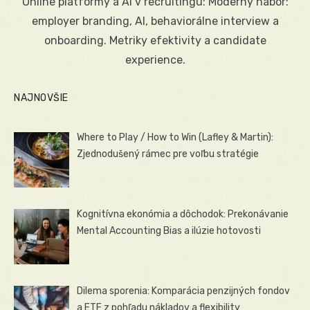
Online platformy a AI v recruitingu: Moderný nábor:
employer branding, AI, behaviorálne interview a
onboarding. Metriky efektivity a candidate
experience.
NAJNOVŠIE
Where to Play / How to Win (Lafley & Martin):
Zjednodušený rámec pre voľbu stratégie
Kognitívna ekonómia a dôchodok: Prekonávanie
Mental Accounting Bias a ilúzie hotovosti
Dilema sporenia: Komparácia penzijných fondov
a ETF z pohľadu nákladov a flexibility