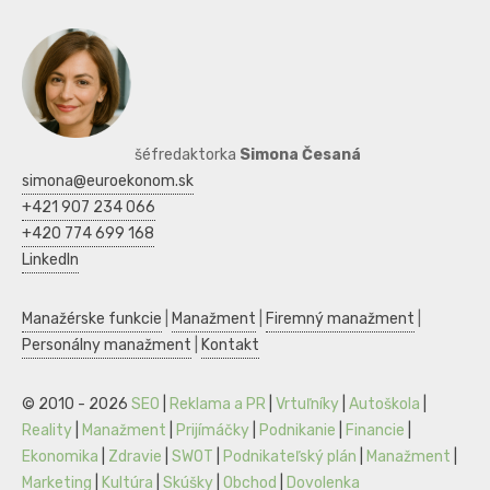
šéfredaktorka
Simona Česaná
simona@euroekonom.sk
+421 907 234 066
+420 774 699 168
LinkedIn
Manažérske funkcie
|
Manažment
|
Firemný manažment
|
Personálny manažment
|
Kontakt
© 2010 - 2026
SEO
|
Reklama a PR
|
Vrtuľníky
|
Autoškola
|
Reality
|
Manažment
|
Prijímáčky
|
Podnikanie
|
Financie
|
Ekonomika
|
Zdravie
|
SWOT
|
Podnikateľský plán
|
Manažment
|
Marketing
|
Kultúra
|
Skúšky
|
Obchod
|
Dovolenka