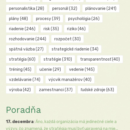
personalistika
(28)
personál
(32)
plánovanie
(241)
plány
(48)
procesy
(39)
psychológia
(26)
riadenie
(246)
risk
(35)
riziko
(46)
rozhodovanie
(244)
rozpočet
(30)
spätná väzba
(27)
strategické riadenie
(34)
stratégia
(60)
stratégie
(310)
transparentnosť
(40)
tréning
(45)
učenie
(29)
vedenie
(145)
vzdelávanie
(74)
výcvik manažérov
(40)
výroba
(42)
zamestnanci
(37)
ľudské zdroje
(63)
Poradňa
17. decembra
:
Áno, každá organizácia má jedinečné ciele a
výzvy, čo znamená, že stratégia musí byť upravená na mie...