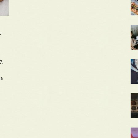
a
7.
 a