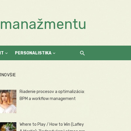
a manažmentu
NT
PERSONALISTIKA
JNOVŠIE
Riadenie procesov a optimalizácia:
BPM a workflow management
Where to Play / How to Win (Lafley