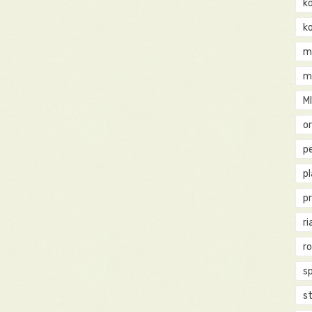
k
k
m
m
M
o
pe
p
p
ri
r
s
st