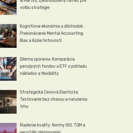
& Martin): Zjednodušený rámec pre
voľbu stratégie
Kognitívna ekonómia a dôchodok:
Prekonávanie Mental Accounting
Bias a ilúzie hotovosti
Dilema sporenia: Komparácia
penzijných fondov a ETF z pohľadu
nákladov a flexibility
Strategická Cenová Elasticita:
Testovanie bez chaosu a narušenia
trhu
Riadenie kvality: Normy ISO, TQM a
neustále zlepšovanie