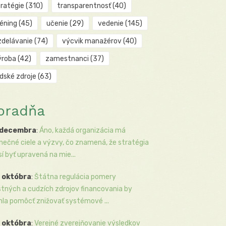
tratégie
(310)
transparentnosť
(40)
réning
(45)
učenie
(29)
vedenie
(145)
zdelávanie
(74)
výcvik manažérov
(40)
ýroba
(42)
zamestnanci
(37)
udské zdroje
(63)
oradňa
 decembra
:
Áno, každá organizácia má
inečné ciele a výzvy, čo znamená, že stratégia
í byť upravená na mie...
 októbra
:
Štátna regulácia pomery
stných a cudzích zdrojov financovania by
la pomôcť znižovať systémové ...
 októbra
:
Verejné zverejňovanie výsledkov