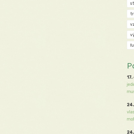
s
t
v
v
ľ
P
17.
jed
mus
24.
vla
moh
24.