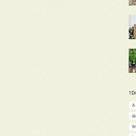
TÉ
A
d
fi