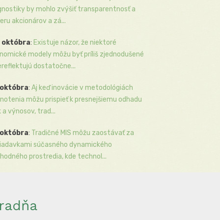
gnostiky by mohlo zvýšiť transparentnosť a
eru akcionárov a zá...
 októbra
:
Existuje názor, že niektoré
nomické modely môžu byť príliš zjednodušené
ereflektujú dostatočne...
 októbra
:
Aj keď inovácie v metodológiách
notenia môžu prispieť k presnejšiemu odhadu
k a výnosov, trad...
 októbra
:
Tradičné MIS môžu zaostávať za
iadavkami súčasného dynamického
hodného prostredia, kde technol...
radňa