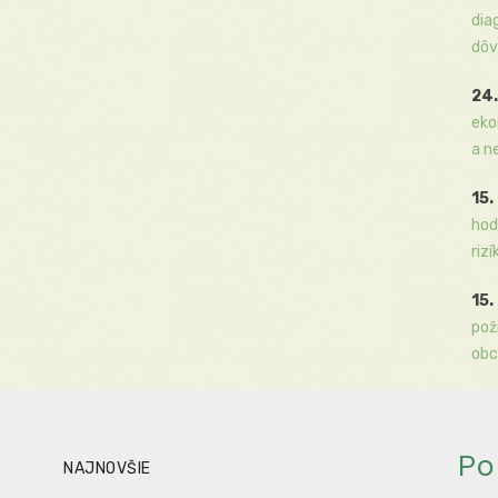
dia
dôv
24.
eko
a n
15.
hod
rizí
15.
pož
obc
Po
NAJNOVŠIE