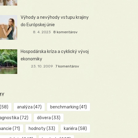
Výhody a nevýhody vstupu krajiny
do Európskej únie
8. 4. 2023
8 komentárov
Hospodárska kríza a cyklický vývoj
ekonomiky
23. 10. 2009
7 komentárov
MY
(58)
analýza
(47)
benchmarking
(41)
iagnostika
(72)
dôvera
(33)
nancie
(71)
hodnoty
(33)
kariéra
(58)