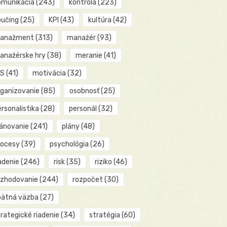
omunikácia
(243)
kontrola
(223)
oučing
(25)
KPI
(43)
kultúra
(42)
anažment
(313)
manažér
(93)
anažérske hry
(38)
meranie
(41)
IS
(41)
motivácia
(32)
rganizovanie
(85)
osobnosť
(25)
rsonalistika
(28)
personál
(32)
lánovanie
(241)
plány
(48)
rocesy
(39)
psychológia
(26)
adenie
(246)
risk
(35)
riziko
(46)
ozhodovanie
(244)
rozpočet
(30)
pätná väzba
(27)
rategické riadenie
(34)
stratégia
(60)