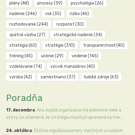
plány
(48)
procesy
(39)
psychológia
(26)
riadenie
(246)
risk
(35)
riziko
(46)
rozhodovanie
(244)
rozpočet
(30)
spätná väzba
(27)
strategické riadenie
(34)
stratégia
(60)
stratégie
(310)
transparentnosť
(40)
tréning
(45)
učenie
(29)
vedenie
(145)
vzdelávanie
(74)
výcvik manažérov
(40)
výroba
(42)
zamestnanci
(37)
ľudské zdroje
(63)
Poradňa
17. decembra
:
Áno, každá organizácia má jedinečné ciele a
výzvy, čo znamená, že stratégia musí byť upravená na mie...
24. októbra
:
Štátna regulácia pomery vlastných a cudzích