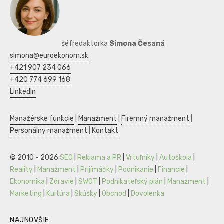
šéfredaktorka
Simona Česaná
simona@euroekonom.sk
+421 907 234 066
+420 774 699 168
LinkedIn
Manažérske funkcie
|
Manažment
|
Firemný manažment
|
Personálny manažment
|
Kontakt
© 2010 - 2026
SEO
|
Reklama a PR
|
Vrtuľníky
|
Autoškola
|
Reality
|
Manažment
|
Prijímáčky
|
Podnikanie
|
Financie
|
Ekonomika
|
Zdravie
|
SWOT
|
Podnikateľský plán
|
Manažment
|
Marketing
|
Kultúra
|
Skúšky
|
Obchod
|
Dovolenka
NAJNOVŠIE