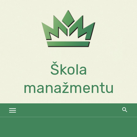
Skip
to
content
Škola
manažmentu