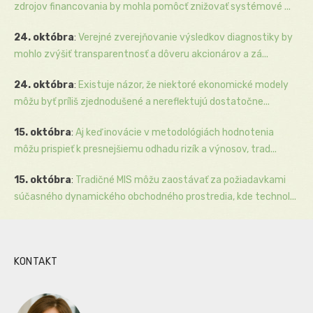
zdrojov financovania by mohla pomôcť znižovať systémové ...
24. októbra
:
Verejné zverejňovanie výsledkov diagnostiky by
mohlo zvýšiť transparentnosť a dôveru akcionárov a zá...
24. októbra
:
Existuje názor, že niektoré ekonomické modely
môžu byť príliš zjednodušené a nereflektujú dostatočne...
15. októbra
:
Aj keď inovácie v metodológiách hodnotenia
môžu prispieť k presnejšiemu odhadu rizík a výnosov, trad...
15. októbra
:
Tradičné MIS môžu zaostávať za požiadavkami
súčasného dynamického obchodného prostredia, kde technol...
KONTAKT