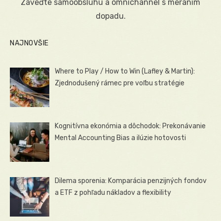
Zaveďte samoobsluhu a omnichannel s meraním
dopadu.
NAJNOVŠIE
Where to Play / How to Win (Lafley & Martin):
Zjednodušený rámec pre voľbu stratégie
Kognitívna ekonómia a dôchodok: Prekonávanie
Mental Accounting Bias a ilúzie hotovosti
Dilema sporenia: Komparácia penzijných fondov
a ETF z pohľadu nákladov a flexibility