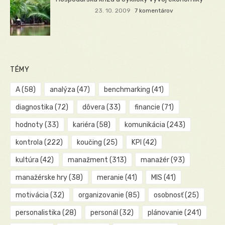
23. 10. 2009
7 komentárov
TÉMY
A
(58)
analýza
(47)
benchmarking
(41)
diagnostika
(72)
dôvera
(33)
financie
(71)
hodnoty
(33)
kariéra
(58)
komunikácia
(243)
kontrola
(222)
koučing
(25)
KPI
(42)
kultúra
(42)
manažment
(313)
manažér
(93)
manažérske hry
(38)
meranie
(41)
MIS
(41)
motivácia
(32)
organizovanie
(85)
osobnosť
(25)
personalistika
(28)
personál
(32)
plánovanie
(241)