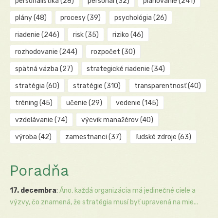
personalistika
(28)
personál
(32)
plánovanie
(241)
plány
(48)
procesy
(39)
psychológia
(26)
riadenie
(246)
risk
(35)
riziko
(46)
rozhodovanie
(244)
rozpočet
(30)
spätná väzba
(27)
strategické riadenie
(34)
stratégia
(60)
stratégie
(310)
transparentnosť
(40)
tréning
(45)
učenie
(29)
vedenie
(145)
vzdelávanie
(74)
výcvik manažérov
(40)
výroba
(42)
zamestnanci
(37)
ľudské zdroje
(63)
Poradňa
17. decembra
:
Áno, každá organizácia má jedinečné ciele a
výzvy, čo znamená, že stratégia musí byť upravená na mie...