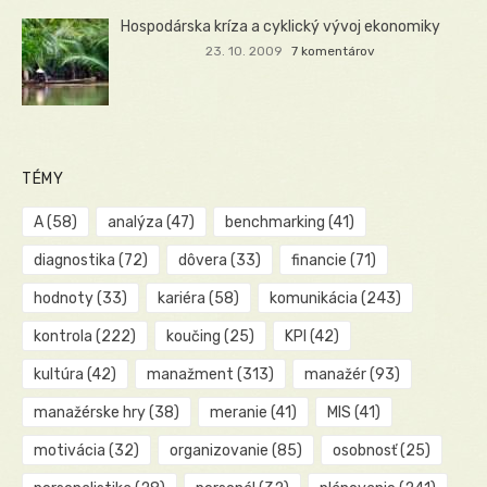
Hospodárska kríza a cyklický vývoj ekonomiky
23. 10. 2009
7 komentárov
TÉMY
A
(58)
analýza
(47)
benchmarking
(41)
diagnostika
(72)
dôvera
(33)
financie
(71)
hodnoty
(33)
kariéra
(58)
komunikácia
(243)
kontrola
(222)
koučing
(25)
KPI
(42)
kultúra
(42)
manažment
(313)
manažér
(93)
manažérske hry
(38)
meranie
(41)
MIS
(41)
motivácia
(32)
organizovanie
(85)
osobnosť
(25)