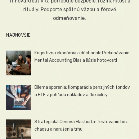
Tímová kreativita potrebuje bezpečie, rozmanitosť a
rituály. Podporte spätnú väzbu a férové
odmeňovanie.
NAJNOVŠIE
Kognitívna ekonómia a dôchodok: Prekonávanie
Mental Accounting Bias a ilúzie hotovosti
Dilema sporenia: Komparácia penzijných fondov
a ETF z pohľadu nákladov a flexibility
Strategická Cenová Elasticita: Testovanie bez
chaosu a narušenia trhu