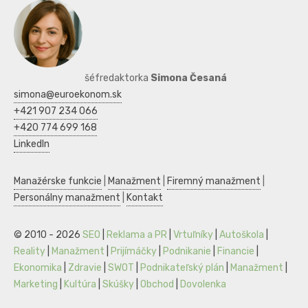
šéfredaktorka
Simona Česaná
simona@euroekonom.sk
+421 907 234 066
+420 774 699 168
LinkedIn
Manažérske funkcie
|
Manažment
|
Firemný manažment
|
Personálny manažment
|
Kontakt
© 2010 - 2026
SEO
|
Reklama a PR
|
Vrtuľníky
|
Autoškola
|
Reality
|
Manažment
|
Prijímáčky
|
Podnikanie
|
Financie
|
Ekonomika
|
Zdravie
|
SWOT
|
Podnikateľský plán
|
Manažment
|
Marketing
|
Kultúra
|
Skúšky
|
Obchod
|
Dovolenka