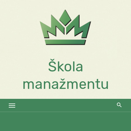
Skip
to
content
Škola
manažmentu