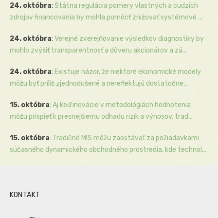
24. októbra
:
Štátna regulácia pomery vlastných a cudzích
zdrojov financovania by mohla pomôcť znižovať systémové ...
24. októbra
:
Verejné zverejňovanie výsledkov diagnostiky by
mohlo zvýšiť transparentnosť a dôveru akcionárov a zá...
24. októbra
:
Existuje názor, že niektoré ekonomické modely
môžu byť príliš zjednodušené a nereflektujú dostatočne...
15. októbra
:
Aj keď inovácie v metodológiách hodnotenia
môžu prispieť k presnejšiemu odhadu rizík a výnosov, trad...
15. októbra
:
Tradičné MIS môžu zaostávať za požiadavkami
súčasného dynamického obchodného prostredia, kde technol...
KONTAKT