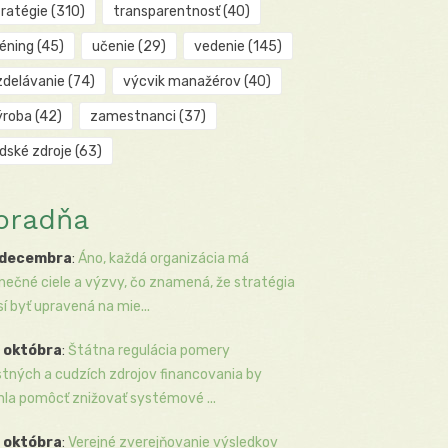
tratégie
(310)
transparentnosť
(40)
réning
(45)
učenie
(29)
vedenie
(145)
zdelávanie
(74)
výcvik manažérov
(40)
ýroba
(42)
zamestnanci
(37)
udské zdroje
(63)
oradňa
 decembra
:
Áno, každá organizácia má
inečné ciele a výzvy, čo znamená, že stratégia
í byť upravená na mie...
 októbra
:
Štátna regulácia pomery
stných a cudzích zdrojov financovania by
la pomôcť znižovať systémové ...
 októbra
:
Verejné zverejňovanie výsledkov