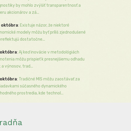
gnostiky by mohlo zvýšiť transparentnosť a
eru akcionárov a zá...
 októbra
:
Existuje názor, že niektoré
nomické modely môžu byť príliš zjednodušené
ereflektujú dostatočne...
 októbra
:
Aj keď inovácie v metodológiách
notenia môžu prispieť k presnejšiemu odhadu
k a výnosov, trad...
 októbra
:
Tradičné MIS môžu zaostávať za
iadavkami súčasného dynamického
hodného prostredia, kde technol...
radňa