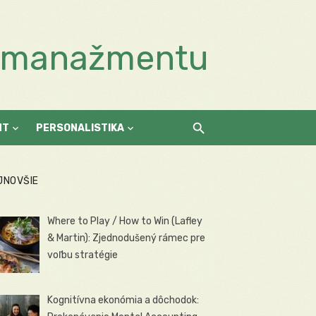
a manažmentu
NT
PERSONALISTIKA
JNOVŠIE
Where to Play / How to Win (Lafley
& Martin): Zjednodušený rámec pre
voľbu stratégie
Kognitívna ekonómia a dôchodok: