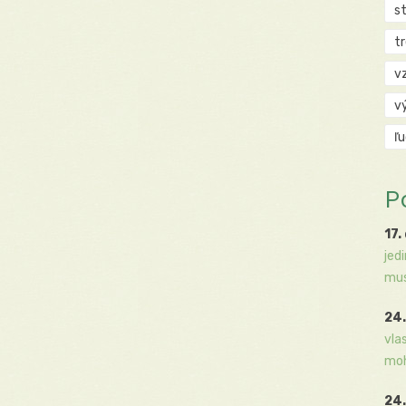
s
t
v
v
ľ
P
17.
jed
mus
24.
vla
moh
24.