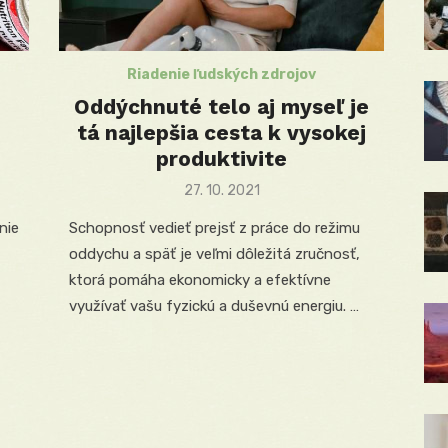
Riadenie ľudských zdrojov
Oddýchnuté telo aj myseľ je
tá najlepšia cesta k vysokej
produktivite
Posted
27. 10. 2021
on
nie
Schopnosť vedieť prejsť z práce do režimu
oddychu a späť je veľmi dôležitá zručnosť,
ktorá pomáha ekonomicky a efektívne
využívať vašu fyzickú a duševnú energiu. …