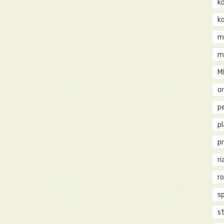
k
k
m
m
M
o
pe
p
p
ri
r
s
st