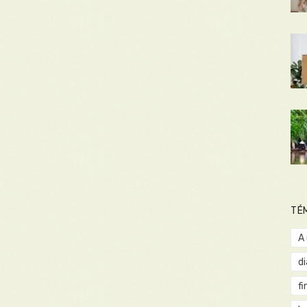
TÉ
A
d
fi