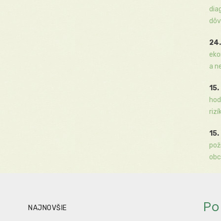
dia
dôv
24.
eko
a n
15.
hod
rizí
15.
pož
obc
Po
NAJNOVŠIE