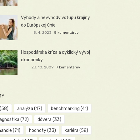
Výhody a nevýhody vstupu krajiny
do Európskej únie
8. 4. 2023
8 komentárov
Hospodárska kríza a cyklický vývoj
ekonomiky
23. 10. 2009
7 komentárov
MY
(58)
analýza
(47)
benchmarking
(41)
iagnostika
(72)
dôvera
(33)
nancie
(71)
hodnoty
(33)
kariéra
(58)