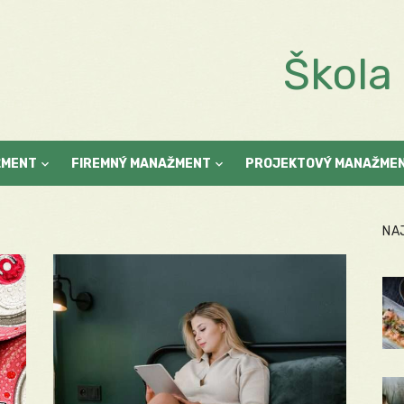
Škol
ŽMENT
FIREMNÝ MANAŽMENT
PROJEKTOVÝ MANAŽME
NA