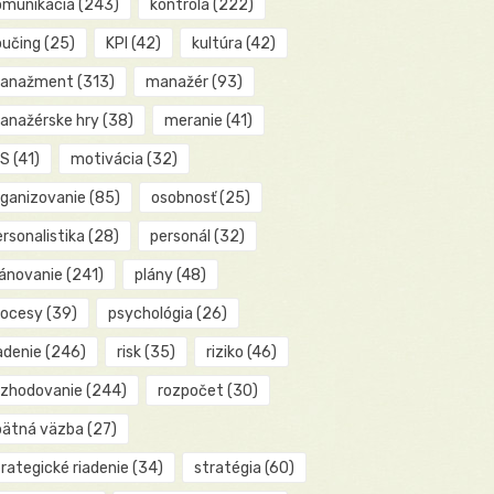
omunikácia
(243)
kontrola
(222)
oučing
(25)
KPI
(42)
kultúra
(42)
anažment
(313)
manažér
(93)
anažérske hry
(38)
meranie
(41)
IS
(41)
motivácia
(32)
rganizovanie
(85)
osobnosť
(25)
rsonalistika
(28)
personál
(32)
lánovanie
(241)
plány
(48)
rocesy
(39)
psychológia
(26)
adenie
(246)
risk
(35)
riziko
(46)
ozhodovanie
(244)
rozpočet
(30)
pätná väzba
(27)
rategické riadenie
(34)
stratégia
(60)