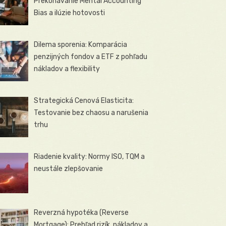
Prekonávanie Mental Accounting
Bias a ilúzie hotovosti
Dilema sporenia: Komparácia
penzijných fondov a ETF z pohľadu
nákladov a flexibility
Strategická Cenová Elasticita:
Testovanie bez chaosu a narušenia
trhu
Riadenie kvality: Normy ISO, TQM a
neustále zlepšovanie
Reverzná hypotéka (Reverse
Mortgage): Prehľad rizík, nákladov a