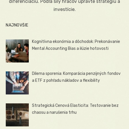
diferenciáciu. Podľa sily hráčov upravte stratégiu a
investície.
NAJNOVŠIE
Kognitívna ekonómia a dôchodok: Prekonávanie
Mental Accounting Bias a ilúzie hotovosti
Dilema sporenia: Komparácia penzijných fondov
a ETF z pohľadu nákladov a flexibility
Strategická Cenová Elasticita: Testovanie bez
chaosu a narušenia trhu