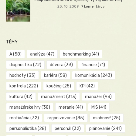
23. 10. 2009
7 komentárov
TÉMY
A
(58)
analýza
(47)
benchmarking
(41)
diagnostika
(72)
dôvera
(33)
financie
(71)
hodnoty
(33)
kariéra
(58)
komunikácia
(243)
kontrola
(222)
koučing
(25)
KPI
(42)
kultúra
(42)
manažment
(313)
manažér
(93)
manažérske hry
(38)
meranie
(41)
MIS
(41)
motivácia
(32)
organizovanie
(85)
osobnosť
(25)
personalistika
(28)
personál
(32)
plánovanie
(241)