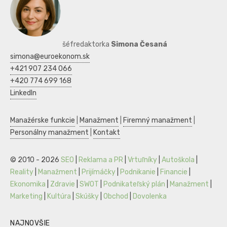
šéfredaktorka
Simona Česaná
simona@euroekonom.sk
+421 907 234 066
+420 774 699 168
LinkedIn
Manažérske funkcie
|
Manažment
|
Firemný manažment
|
Personálny manažment
|
Kontakt
© 2010 - 2026
SEO
|
Reklama a PR
|
Vrtuľníky
|
Autoškola
|
Reality
|
Manažment
|
Prijímáčky
|
Podnikanie
|
Financie
|
Ekonomika
|
Zdravie
|
SWOT
|
Podnikateľský plán
|
Manažment
|
Marketing
|
Kultúra
|
Skúšky
|
Obchod
|
Dovolenka
NAJNOVŠIE