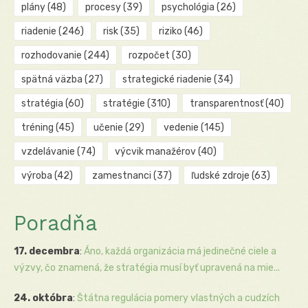
plány
(48)
procesy
(39)
psychológia
(26)
riadenie
(246)
risk
(35)
riziko
(46)
rozhodovanie
(244)
rozpočet
(30)
spätná väzba
(27)
strategické riadenie
(34)
stratégia
(60)
stratégie
(310)
transparentnosť
(40)
tréning
(45)
učenie
(29)
vedenie
(145)
vzdelávanie
(74)
výcvik manažérov
(40)
výroba
(42)
zamestnanci
(37)
ľudské zdroje
(63)
Poradňa
17. decembra
:
Áno, každá organizácia má jedinečné ciele a
výzvy, čo znamená, že stratégia musí byť upravená na mie...
24. októbra
:
Štátna regulácia pomery vlastných a cudzích