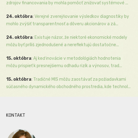
zdrojov financovania by mohla pomôcť znižovať systémové ...
24. októbra
:
Verejné zverejňovanie výsledkov diagnostiky by
mohlo zvýšiť transparentnosť a dôveru akcionárov a zá...
24. októbra
:
Existuje názor, že niektoré ekonomické modely
môžu byť príliš zjednodušené a nereflektujú dostatočne...
15. októbra
:
Aj keď inovácie v metodológiách hodnotenia
môžu prispieť k presnejšiemu odhadu rizík a výnosov, trad...
15. októbra
:
Tradičné MIS môžu zaostávať za požiadavkami
súčasného dynamického obchodného prostredia, kde technol...
KONTAKT