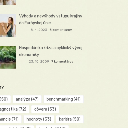
Výhody a nevýhody vstupu krajiny
do Európskej únie
8. 4. 2023
8 komentárov
Hospodárska kríza a cyklický vývoj
ekonomiky
23. 10. 2009
7 komentárov
MY
(58)
analýza
(47)
benchmarking
(41)
iagnostika
(72)
dôvera
(33)
nancie
(71)
hodnoty
(33)
kariéra
(58)