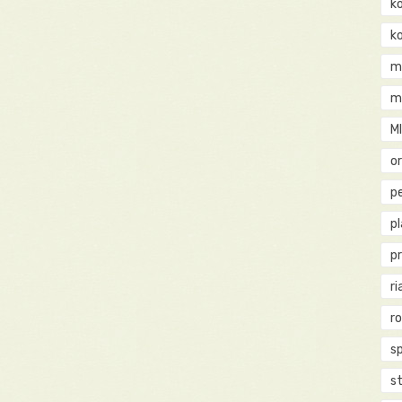
k
k
m
m
M
o
pe
p
p
ri
r
s
st