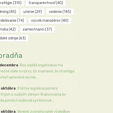
tratégie
(310)
transparentnosť
(40)
réning
(45)
učenie
(29)
vedenie
(145)
zdelávanie
(74)
výcvik manažérov
(40)
ýroba
(42)
zamestnanci
(37)
udské zdroje
(63)
oradňa
 decembra
:
Áno, každá organizácia má
inečné ciele a výzvy, čo znamená, že stratégia
í byť upravená na mie...
 októbra
:
Štátna regulácia pomery
stných a cudzích zdrojov financovania by
la pomôcť znižovať systémové ...
 októbra
:
Verejné zverejňovanie výsledkov