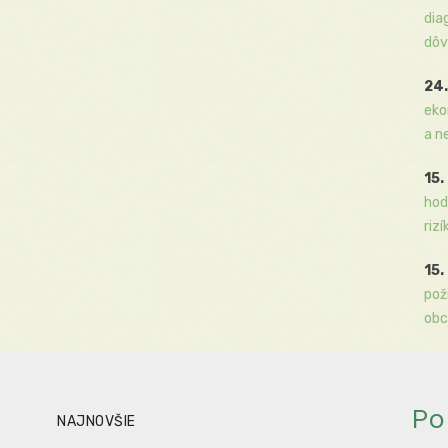
dia
dôv
24.
eko
a n
15.
hod
rizí
15.
pož
obc
Po
NAJNOVŠIE