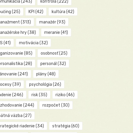
omunikácia
(243)
kontrola
(222)
oučing
(25)
KPI
(42)
kultúra
(42)
anažment
(313)
manažér
(93)
anažérske hry
(38)
meranie
(41)
IS
(41)
motivácia
(32)
rganizovanie
(85)
osobnosť
(25)
rsonalistika
(28)
personál
(32)
lánovanie
(241)
plány
(48)
rocesy
(39)
psychológia
(26)
adenie
(246)
risk
(35)
riziko
(46)
ozhodovanie
(244)
rozpočet
(30)
pätná väzba
(27)
rategické riadenie
(34)
stratégia
(60)