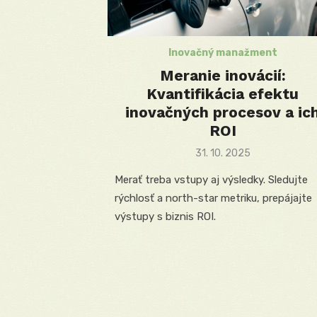
Inovačný manažment
Meranie inovácií:
Kvantifikácia efektu
inovačných procesov a ic
ROI
Posted
31. 10. 2025
on
Merať treba vstupy aj výsledky. Sledujte
rýchlosť a north-star metriku, prepájajte
výstupy s biznis ROI.