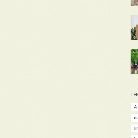
TÉ
A
d
fi