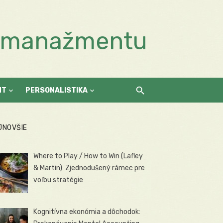
a manažmentu
NT
PERSONALISTIKA
JNOVŠIE
Where to Play / How to Win (Lafley
& Martin): Zjednodušený rámec pre
voľbu stratégie
Kognitívna ekonómia a dôchodok: