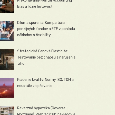
Prekonávanie Mental Accounting
Bias a ilúzie hotovosti
Dilema sporenia: Komparácia
penzijných fondov a ETF z pohľadu
nákladov a flexibility
Strategická Cenová Elasticita:
Testovanie bez chaosu a narušenia
trhu
Riadenie kvality: Normy ISO, TQM a
neustále zlepšovanie
Reverzná hypotéka (Reverse
Mortgage): Prehľad rizík, nákladov a