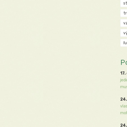
s
t
v
v
ľ
P
17.
jed
mus
24.
vla
moh
24.