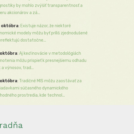
gnostiky by mohlo zvýšiť transparentnosť a
eru akcionárov a zá...
 októbra
:
Existuje názor, že niektoré
nomické modely môžu byť príliš zjednodušené
ereflektujú dostatočne...
 októbra
:
Aj keď inovácie v metodológiách
notenia môžu prispieť k presnejšiemu odhadu
k a výnosov, trad...
 októbra
:
Tradičné MIS môžu zaostávať za
iadavkami súčasného dynamického
hodného prostredia, kde technol...
radňa