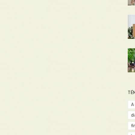
TÉ
A
d
fi