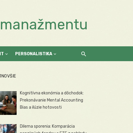
a manažmentu
NT
PERSONALISTIKA
JNOVŠIE
Kognitívna ekonómia a dôchodok:
Prekonávanie Mental Accounting
Bias a ilúzie hotovosti
Dilema sporenia: Komparácia