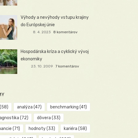
Výhody a nevýhody vstupu krajiny
do Európskej únie
8. 4. 2023
8 komentárov
Hospodárska kríza a cyklický vývoj
ekonomiky
23. 10. 2009
7 komentárov
MY
(58)
analýza
(47)
benchmarking
(41)
iagnostika
(72)
dôvera
(33)
nancie
(71)
hodnoty
(33)
kariéra
(58)