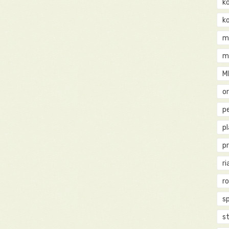
k
k
m
m
M
o
pe
p
p
ri
r
s
st