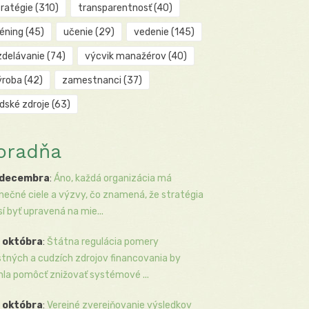
tratégie
(310)
transparentnosť
(40)
réning
(45)
učenie
(29)
vedenie
(145)
zdelávanie
(74)
výcvik manažérov
(40)
ýroba
(42)
zamestnanci
(37)
udské zdroje
(63)
oradňa
 decembra
:
Áno, každá organizácia má
inečné ciele a výzvy, čo znamená, že stratégia
í byť upravená na mie...
 októbra
:
Štátna regulácia pomery
stných a cudzích zdrojov financovania by
la pomôcť znižovať systémové ...
 októbra
:
Verejné zverejňovanie výsledkov