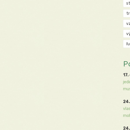
s
t
v
v
ľ
P
17.
jed
mus
24.
vla
moh
24.