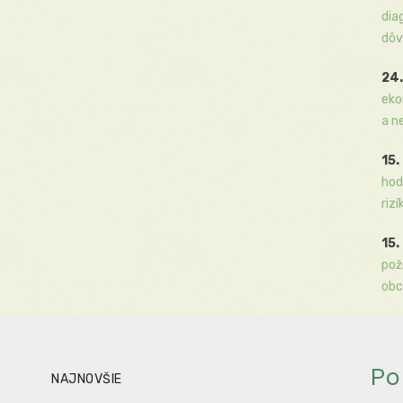
dia
dôv
24.
eko
a n
15.
hod
rizí
15.
pož
obc
Po
NAJNOVŠIE