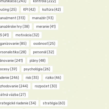
omunikácia
(243)
kontrola
(222)
oučing
(25)
KPI
(42)
kultúra
(42)
anažment
(313)
manažér
(93)
anažérske hry
(38)
meranie
(41)
IS
(41)
motivácia
(32)
rganizovanie
(85)
osobnosť
(25)
rsonalistika
(28)
personál
(32)
lánovanie
(241)
plány
(48)
rocesy
(39)
psychológia
(26)
adenie
(246)
risk
(35)
riziko
(46)
ozhodovanie
(244)
rozpočet
(30)
pätná väzba
(27)
rategické riadenie
(34)
stratégia
(60)