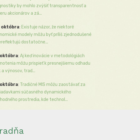
gnostiky by mohlo zvýšiť transparentnosť a
eru akcionárov a zá...
 októbra
:
Existuje názor, že niektoré
nomické modely môžu byť príliš zjednodušené
ereflektujú dostatočne...
 októbra
:
Aj keď inovácie v metodológiách
notenia môžu prispieť k presnejšiemu odhadu
k a výnosov, trad...
 októbra
:
Tradičné MIS môžu zaostávať za
iadavkami súčasného dynamického
hodného prostredia, kde technol...
radňa