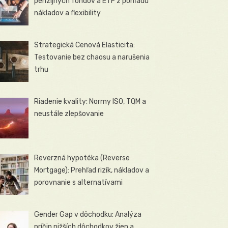
penzijných fondov a ETF z pohľadu
nákladov a flexibility
Strategická Cenová Elasticita:
Testovanie bez chaosu a narušenia
trhu
Riadenie kvality: Normy ISO, TQM a
neustále zlepšovanie
Reverzná hypotéka (Reverse
Mortgage): Prehľad rizík, nákladov a
porovnanie s alternatívami
Gender Gap v dôchodku: Analýza
príčin nižších dôchodkov žien a