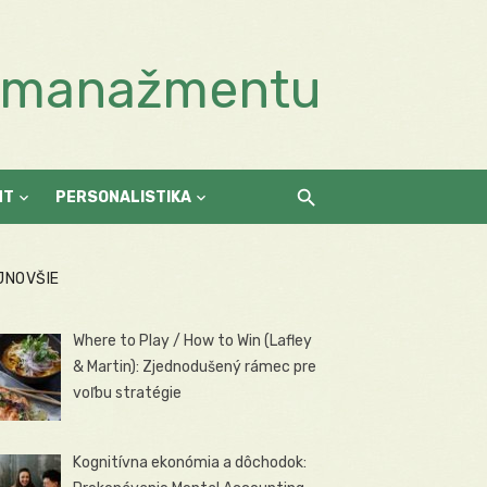
a manažmentu
NT
PERSONALISTIKA
JNOVŠIE
Where to Play / How to Win (Lafley
& Martin): Zjednodušený rámec pre
voľbu stratégie
Kognitívna ekonómia a dôchodok: