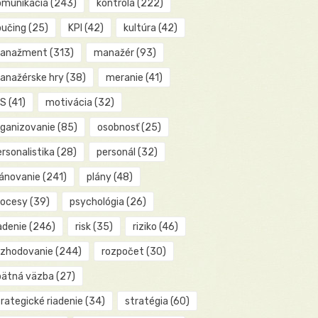
omunikácia
(243)
kontrola
(222)
oučing
(25)
KPI
(42)
kultúra
(42)
anažment
(313)
manažér
(93)
anažérske hry
(38)
meranie
(41)
IS
(41)
motivácia
(32)
rganizovanie
(85)
osobnosť
(25)
rsonalistika
(28)
personál
(32)
lánovanie
(241)
plány
(48)
rocesy
(39)
psychológia
(26)
adenie
(246)
risk
(35)
riziko
(46)
ozhodovanie
(244)
rozpočet
(30)
pätná väzba
(27)
rategické riadenie
(34)
stratégia
(60)