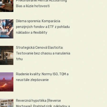
Prekonávanie Mental Accounting
Bias a ilúzie hotovosti
Dilema sporenia: Komparácia
penzijných fondov a ETF z pohľadu
nákladov a flexibility
Strategická Cenová Elasticita:
Testovanie bez chaosu a narušenia
trhu
Riadenie kvality: Normy ISO, TQM a
neustále zlepšovanie
Reverzná hypotéka (Reverse
Mortgage): Prehľad rizík, nákladov a