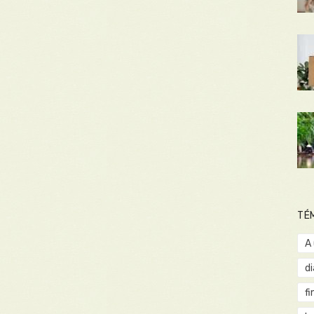
TÉ
A
d
fi