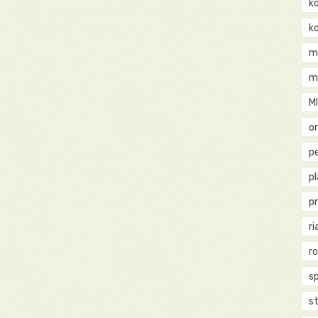
k
k
m
m
M
o
pe
p
p
ri
r
s
st