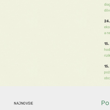
dia
dôv
24.
eko
a n
15.
hod
rizí
15.
pož
obc
Po
NAJNOVŠIE