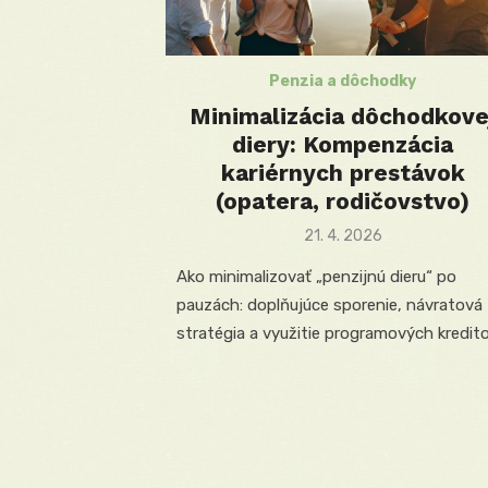
Penzia a dôchodky
Minimalizácia dôchodkove
diery: Kompenzácia
kariérnych prestávok
(opatera, rodičovstvo)
Posted
21. 4. 2026
on
Ako minimalizovať „penzijnú dieru“ po
pauzách: doplňujúce sporenie, návratová
stratégia a využitie programových kredito