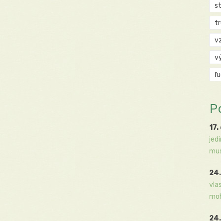
s
t
v
v
ľ
P
17.
jed
mus
24.
vla
moh
24.