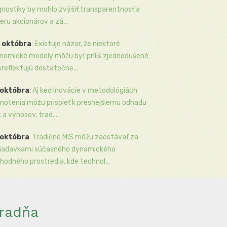
gnostiky by mohlo zvýšiť transparentnosť a
eru akcionárov a zá...
 októbra
:
Existuje názor, že niektoré
nomické modely môžu byť príliš zjednodušené
ereflektujú dostatočne...
 októbra
:
Aj keď inovácie v metodológiách
notenia môžu prispieť k presnejšiemu odhadu
k a výnosov, trad...
 októbra
:
Tradičné MIS môžu zaostávať za
iadavkami súčasného dynamického
hodného prostredia, kde technol...
radňa