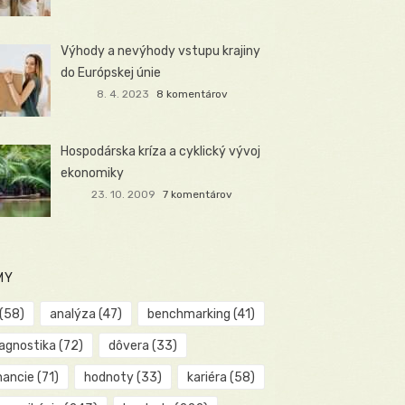
Výhody a nevýhody vstupu krajiny
do Európskej únie
8. 4. 2023
8 komentárov
Hospodárska kríza a cyklický vývoj
ekonomiky
23. 10. 2009
7 komentárov
MY
(58)
analýza
(47)
benchmarking
(41)
iagnostika
(72)
dôvera
(33)
nancie
(71)
hodnoty
(33)
kariéra
(58)