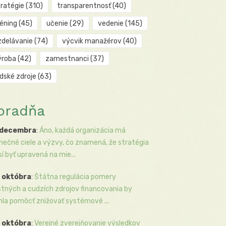
tratégie
(310)
transparentnosť
(40)
réning
(45)
učenie
(29)
vedenie
(145)
zdelávanie
(74)
výcvik manažérov
(40)
ýroba
(42)
zamestnanci
(37)
udské zdroje
(63)
oradňa
 decembra
:
Áno, každá organizácia má
inečné ciele a výzvy, čo znamená, že stratégia
í byť upravená na mie...
 októbra
:
Štátna regulácia pomery
stných a cudzích zdrojov financovania by
la pomôcť znižovať systémové ...
 októbra
:
Verejné zverejňovanie výsledkov