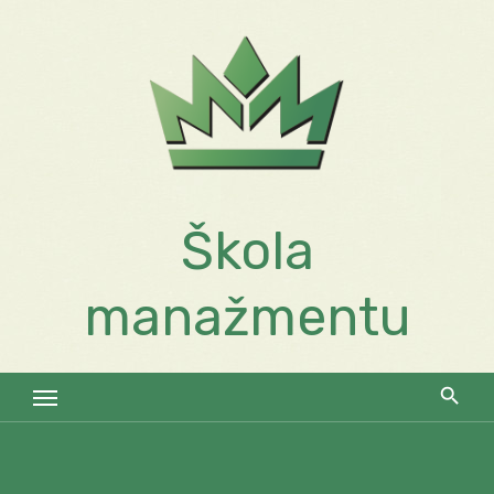
Skip
to
content
Škola
manažmentu