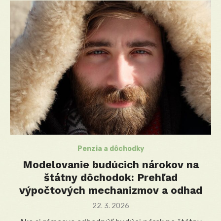
Penzia a dôchodky
Modelovanie budúcich nárokov na
štátny dôchodok: Prehľad
výpočtových mechanizmov a odhad
Posted
22. 3. 2026
on