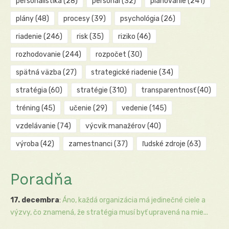
personalistika
(28)
personál
(32)
plánovanie
(241)
plány
(48)
procesy
(39)
psychológia
(26)
riadenie
(246)
risk
(35)
riziko
(46)
rozhodovanie
(244)
rozpočet
(30)
spätná väzba
(27)
strategické riadenie
(34)
stratégia
(60)
stratégie
(310)
transparentnosť
(40)
tréning
(45)
učenie
(29)
vedenie
(145)
vzdelávanie
(74)
výcvik manažérov
(40)
výroba
(42)
zamestnanci
(37)
ľudské zdroje
(63)
Poradňa
17. decembra
:
Áno, každá organizácia má jedinečné ciele a
výzvy, čo znamená, že stratégia musí byť upravená na mie...