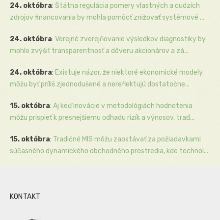
24. októbra
:
Štátna regulácia pomery vlastných a cudzích
zdrojov financovania by mohla pomôcť znižovať systémové ...
24. októbra
:
Verejné zverejňovanie výsledkov diagnostiky by
mohlo zvýšiť transparentnosť a dôveru akcionárov a zá...
24. októbra
:
Existuje názor, že niektoré ekonomické modely
môžu byť príliš zjednodušené a nereflektujú dostatočne...
15. októbra
:
Aj keď inovácie v metodológiách hodnotenia
môžu prispieť k presnejšiemu odhadu rizík a výnosov, trad...
15. októbra
:
Tradičné MIS môžu zaostávať za požiadavkami
súčasného dynamického obchodného prostredia, kde technol...
KONTAKT