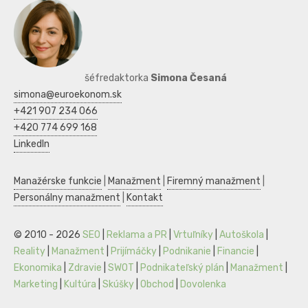
šéfredaktorka
Simona Česaná
simona@euroekonom.sk
+421 907 234 066
+420 774 699 168
LinkedIn
Manažérske funkcie
|
Manažment
|
Firemný manažment
|
Personálny manažment
|
Kontakt
© 2010 - 2026
SEO
|
Reklama a PR
|
Vrtuľníky
|
Autoškola
|
Reality
|
Manažment
|
Prijímáčky
|
Podnikanie
|
Financie
|
Ekonomika
|
Zdravie
|
SWOT
|
Podnikateľský plán
|
Manažment
|
Marketing
|
Kultúra
|
Skúšky
|
Obchod
|
Dovolenka