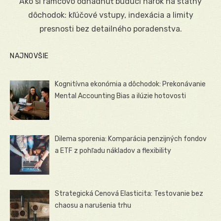
Ako si rámcovo odhadnúť budúci nárok na štátny
dôchodok: kľúčové vstupy, indexácia a limity
presnosti bez detailného poradenstva.
NAJNOVŠIE
Kognitívna ekonómia a dôchodok: Prekonávanie
Mental Accounting Bias a ilúzie hotovosti
Dilema sporenia: Komparácia penzijných fondov
a ETF z pohľadu nákladov a flexibility
Strategická Cenová Elasticita: Testovanie bez
chaosu a narušenia trhu