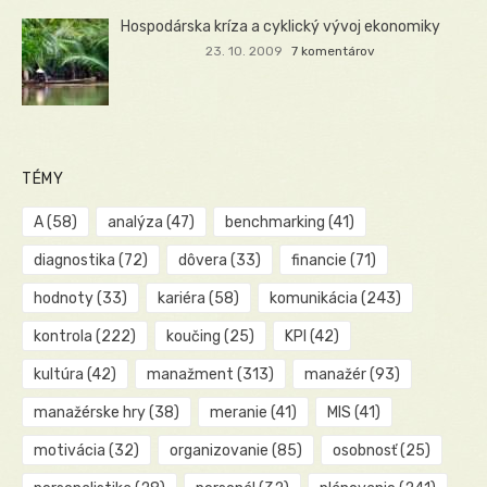
Hospodárska kríza a cyklický vývoj ekonomiky
23. 10. 2009
7 komentárov
TÉMY
A
(58)
analýza
(47)
benchmarking
(41)
diagnostika
(72)
dôvera
(33)
financie
(71)
hodnoty
(33)
kariéra
(58)
komunikácia
(243)
kontrola
(222)
koučing
(25)
KPI
(42)
kultúra
(42)
manažment
(313)
manažér
(93)
manažérske hry
(38)
meranie
(41)
MIS
(41)
motivácia
(32)
organizovanie
(85)
osobnosť
(25)