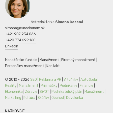
šéfredaktorka
Simona Česaná
simona@euroekonom.sk
+421 907 234 066
+420 774 699 168
LinkedIn
Manažérske funkcie
|
Manažment
|
Firemný manažment
|
Personálny manažment
|
Kontakt
© 2010 - 2026
SEO
|
Reklama a PR
|
Vrtuľníky
|
Autoškola
|
Reality
|
Manažment
|
Prijímáčky
|
Podnikanie
|
Financie
|
Ekonomika
|
Zdravie
|
SWOT
|
Podnikateľský plán
|
Manažment
|
Marketing
|
Kultúra
|
Skúšky
|
Obchod
|
Dovolenka
NAJNOVŠIE