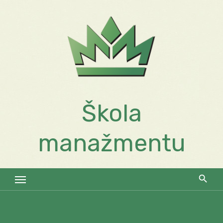
Skip
to
content
Škola
manažmentu