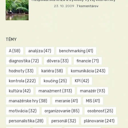
23. 10. 2009
7 komentárov
TÉMY
A
(58)
analýza
(47)
benchmarking
(41)
diagnostika
(72)
dôvera
(33)
financie
(71)
hodnoty
(33)
kariéra
(58)
komunikácia
(243)
kontrola
(222)
koučing
(25)
KPI
(42)
kultúra
(42)
manažment
(313)
manažér
(93)
manažérske hry
(38)
meranie
(41)
MIS
(41)
motivácia
(32)
organizovanie
(85)
osobnosť
(25)
personalistika
(28)
personál
(32)
plánovanie
(241)