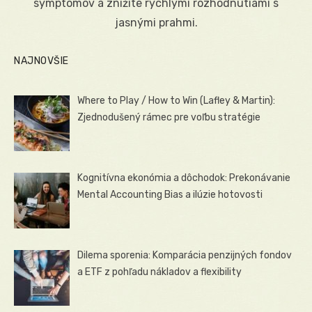
symptómov a znížite rýchlymi rozhodnutiami s
jasnými prahmi.
NAJNOVŠIE
Where to Play / How to Win (Lafley & Martin):
Zjednodušený rámec pre voľbu stratégie
Kognitívna ekonómia a dôchodok: Prekonávanie
Mental Accounting Bias a ilúzie hotovosti
Dilema sporenia: Komparácia penzijných fondov
a ETF z pohľadu nákladov a flexibility