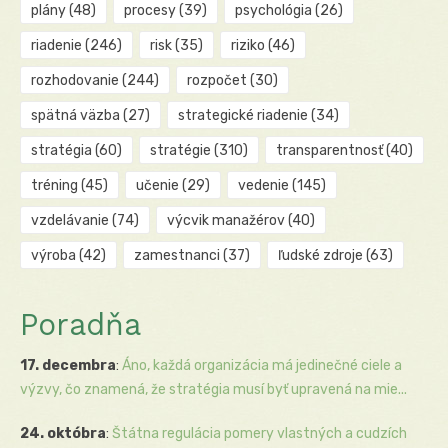
plány
(48)
procesy
(39)
psychológia
(26)
riadenie
(246)
risk
(35)
riziko
(46)
rozhodovanie
(244)
rozpočet
(30)
spätná väzba
(27)
strategické riadenie
(34)
stratégia
(60)
stratégie
(310)
transparentnosť
(40)
tréning
(45)
učenie
(29)
vedenie
(145)
vzdelávanie
(74)
výcvik manažérov
(40)
výroba
(42)
zamestnanci
(37)
ľudské zdroje
(63)
Poradňa
17. decembra
:
Áno, každá organizácia má jedinečné ciele a
výzvy, čo znamená, že stratégia musí byť upravená na mie...
24. októbra
:
Štátna regulácia pomery vlastných a cudzích