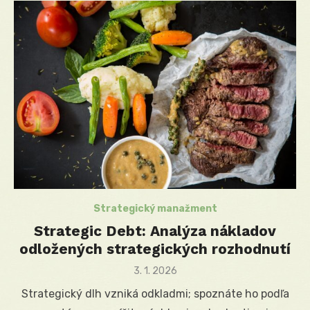
Strategický manažment
Strategic Debt: Analýza nákladov
odložených strategických rozhodnutí
Posted
3. 1. 2026
on
Strategický dlh vzniká odkladmi; spoznáte ho podľa