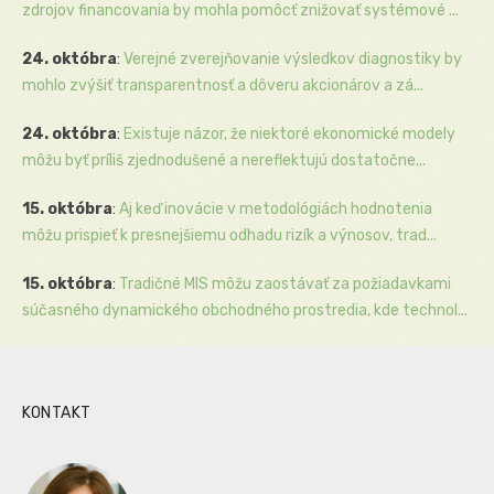
zdrojov financovania by mohla pomôcť znižovať systémové ...
24. októbra
:
Verejné zverejňovanie výsledkov diagnostiky by
mohlo zvýšiť transparentnosť a dôveru akcionárov a zá...
24. októbra
:
Existuje názor, že niektoré ekonomické modely
môžu byť príliš zjednodušené a nereflektujú dostatočne...
15. októbra
:
Aj keď inovácie v metodológiách hodnotenia
môžu prispieť k presnejšiemu odhadu rizík a výnosov, trad...
15. októbra
:
Tradičné MIS môžu zaostávať za požiadavkami
súčasného dynamického obchodného prostredia, kde technol...
KONTAKT