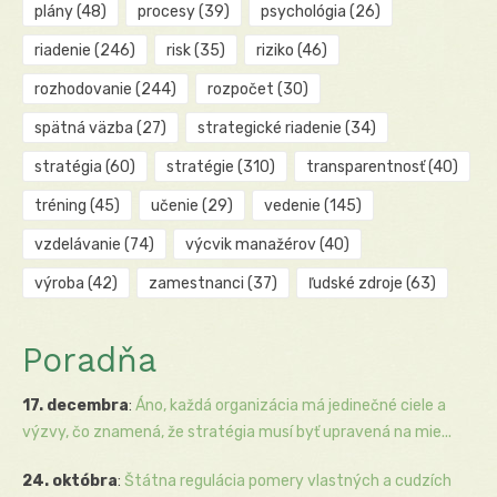
plány
(48)
procesy
(39)
psychológia
(26)
riadenie
(246)
risk
(35)
riziko
(46)
rozhodovanie
(244)
rozpočet
(30)
spätná väzba
(27)
strategické riadenie
(34)
stratégia
(60)
stratégie
(310)
transparentnosť
(40)
tréning
(45)
učenie
(29)
vedenie
(145)
vzdelávanie
(74)
výcvik manažérov
(40)
výroba
(42)
zamestnanci
(37)
ľudské zdroje
(63)
Poradňa
17. decembra
:
Áno, každá organizácia má jedinečné ciele a
výzvy, čo znamená, že stratégia musí byť upravená na mie...
24. októbra
:
Štátna regulácia pomery vlastných a cudzích