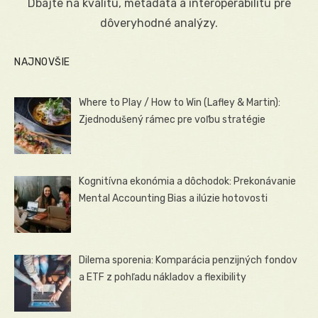
Dbajte na kvalitu, metadáta a interoperabilitu pre
dôveryhodné analýzy.
NAJNOVŠIE
Where to Play / How to Win (Lafley & Martin):
Zjednodušený rámec pre voľbu stratégie
Kognitívna ekonómia a dôchodok: Prekonávanie
Mental Accounting Bias a ilúzie hotovosti
Dilema sporenia: Komparácia penzijných fondov
a ETF z pohľadu nákladov a flexibility