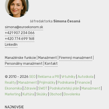
šéfredaktorka
Simona Česaná
simona@euroekonom.sk
+421 907 234 066
+420 774 699 168
LinkedIn
Manažérske funkcie
|
Manažment
|
Firemný manažment
|
Personálny manažment
|
Kontakt
© 2010 - 2026
SEO
|
Reklama a PR
|
Vrtuľníky
|
Autoškola
|
Reality
|
Manažment
|
Prijímáčky
|
Podnikanie
|
Financie
|
Ekonomika
|
Zdravie
|
SWOT
|
Podnikateľský plán
|
Manažment
|
Marketing
|
Kultúra
|
Skúšky
|
Obchod
|
Dovolenka
NAJNOVŠIE