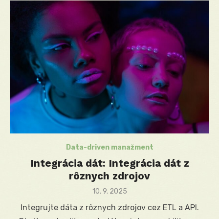
Data-driven manažment
Integrácia dát: Integrácia dát z
rôznych zdrojov
Posted
10. 9. 2025
on
Integrujte dáta z rôznych zdrojov cez ETL a API.