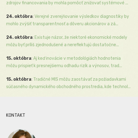
zdrojov financovania by mohla pomôcť znižovať systémové ...
24. októbra
:
Verejné zverejňovanie výsledkov diagnostiky by
mohlo zvýšiť transparentnosť a dôveru akcionárov a zá...
24. októbra
:
Existuje názor, že niektoré ekonomické modely
môžu byť príliš zjednodušené a nereflektujú dostatočne...
15. októbra
:
Aj keď inovácie v metodológiách hodnotenia
môžu prispieť k presnejšiemu odhadu rizík a výnosov, trad...
15. októbra
:
Tradičné MIS môžu zaostávať za požiadavkami
súčasného dynamického obchodného prostredia, kde technol...
KONTAKT