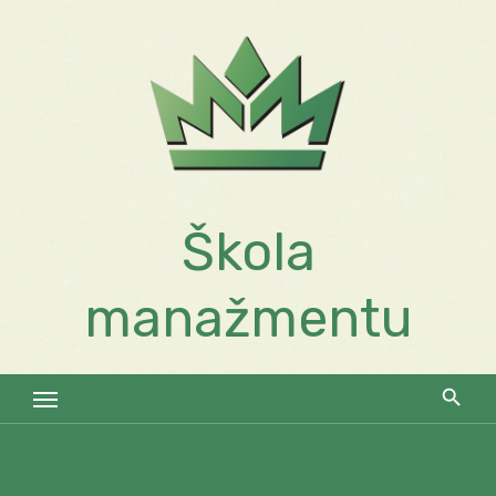
Skip
to
content
Škola
manažmentu