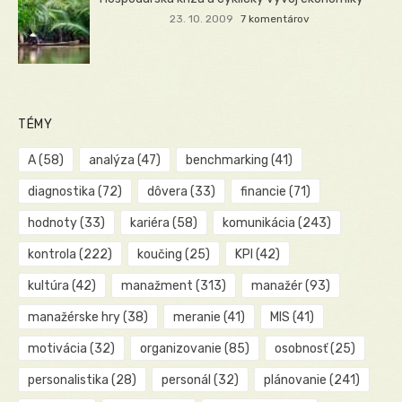
23. 10. 2009
7 komentárov
TÉMY
A
(58)
analýza
(47)
benchmarking
(41)
diagnostika
(72)
dôvera
(33)
financie
(71)
hodnoty
(33)
kariéra
(58)
komunikácia
(243)
kontrola
(222)
koučing
(25)
KPI
(42)
kultúra
(42)
manažment
(313)
manažér
(93)
manažérske hry
(38)
meranie
(41)
MIS
(41)
motivácia
(32)
organizovanie
(85)
osobnosť
(25)
personalistika
(28)
personál
(32)
plánovanie
(241)