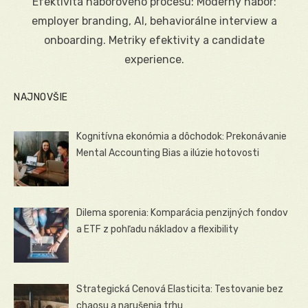
Efektivita náborového procesu: Moderný nábor:
employer branding, AI, behaviorálne interview a
onboarding. Metriky efektivity a candidate
experience.
NAJNOVŠIE
Kognitívna ekonómia a dôchodok: Prekonávanie
Mental Accounting Bias a ilúzie hotovosti
Dilema sporenia: Komparácia penzijných fondov
a ETF z pohľadu nákladov a flexibility
Strategická Cenová Elasticita: Testovanie bez
chaosu a narušenia trhu