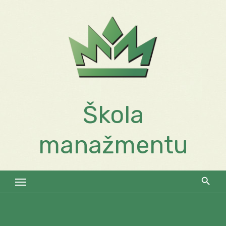
Skip
to
content
Škola
manažmentu