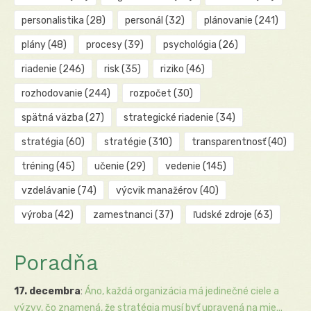
personalistika
(28)
personál
(32)
plánovanie
(241)
plány
(48)
procesy
(39)
psychológia
(26)
riadenie
(246)
risk
(35)
riziko
(46)
rozhodovanie
(244)
rozpočet
(30)
spätná väzba
(27)
strategické riadenie
(34)
stratégia
(60)
stratégie
(310)
transparentnosť
(40)
tréning
(45)
učenie
(29)
vedenie
(145)
vzdelávanie
(74)
výcvik manažérov
(40)
výroba
(42)
zamestnanci
(37)
ľudské zdroje
(63)
Poradňa
17. decembra
:
Áno, každá organizácia má jedinečné ciele a
výzvy, čo znamená, že stratégia musí byť upravená na mie...