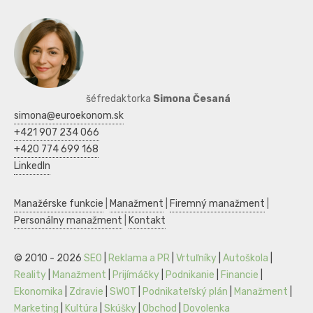
šéfredaktorka
Simona Česaná
simona@euroekonom.sk
+421 907 234 066
+420 774 699 168
LinkedIn
Manažérske funkcie
|
Manažment
|
Firemný manažment
|
Personálny manažment
|
Kontakt
© 2010 - 2026
SEO
|
Reklama a PR
|
Vrtuľníky
|
Autoškola
|
Reality
|
Manažment
|
Prijímáčky
|
Podnikanie
|
Financie
|
Ekonomika
|
Zdravie
|
SWOT
|
Podnikateľský plán
|
Manažment
|
Marketing
|
Kultúra
|
Skúšky
|
Obchod
|
Dovolenka