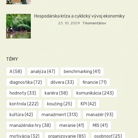
Hospodárska kríza a cyklický vývoj ekonomiky
23. 10. 2009
7 komentárov
TÉMY
A
(58)
analýza
(47)
benchmarking
(41)
diagnostika
(72)
dôvera
(33)
financie
(71)
hodnoty
(33)
kariéra
(58)
komunikácia
(243)
kontrola
(222)
koučing
(25)
KPI
(42)
kultúra
(42)
manažment
(313)
manažér
(93)
manažérske hry
(38)
meranie
(41)
MIS
(41)
motivácia
(32)
organizovanie
(85)
osobnosť
(25)