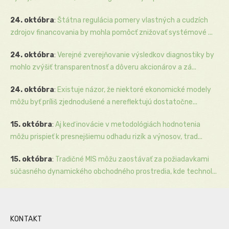
24. októbra
:
Štátna regulácia pomery vlastných a cudzích
zdrojov financovania by mohla pomôcť znižovať systémové ...
24. októbra
:
Verejné zverejňovanie výsledkov diagnostiky by
mohlo zvýšiť transparentnosť a dôveru akcionárov a zá...
24. októbra
:
Existuje názor, že niektoré ekonomické modely
môžu byť príliš zjednodušené a nereflektujú dostatočne...
15. októbra
:
Aj keď inovácie v metodológiách hodnotenia
môžu prispieť k presnejšiemu odhadu rizík a výnosov, trad...
15. októbra
:
Tradičné MIS môžu zaostávať za požiadavkami
súčasného dynamického obchodného prostredia, kde technol...
KONTAKT