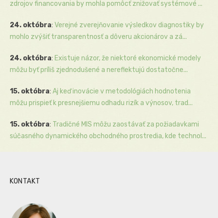
zdrojov financovania by mohla pomôcť znižovať systémové ...
24. októbra
:
Verejné zverejňovanie výsledkov diagnostiky by
mohlo zvýšiť transparentnosť a dôveru akcionárov a zá...
24. októbra
:
Existuje názor, že niektoré ekonomické modely
môžu byť príliš zjednodušené a nereflektujú dostatočne...
15. októbra
:
Aj keď inovácie v metodológiách hodnotenia
môžu prispieť k presnejšiemu odhadu rizík a výnosov, trad...
15. októbra
:
Tradičné MIS môžu zaostávať za požiadavkami
súčasného dynamického obchodného prostredia, kde technol...
KONTAKT