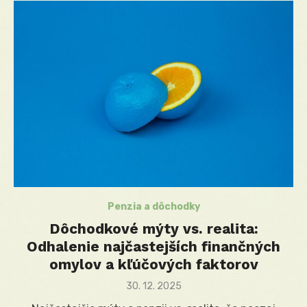
Penzia a dôchodky
Dôchodkové mýty vs. realita:
Odhalenie najčastejších finančných
omylov a kľúčových faktorov
Posted
30. 12. 2025
on