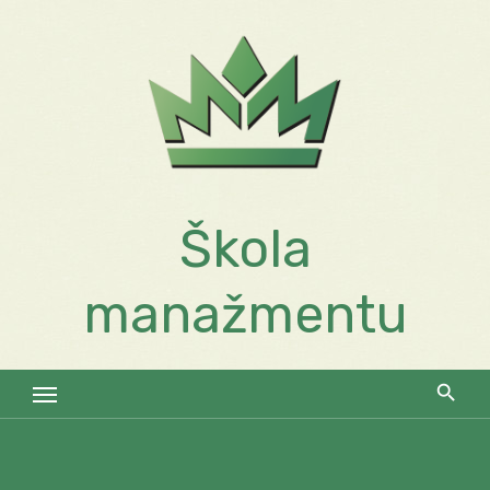
Skip
to
content
Škola
manažmentu