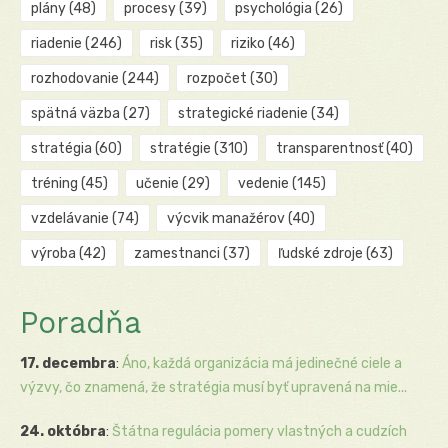
plány
(48)
procesy
(39)
psychológia
(26)
riadenie
(246)
risk
(35)
riziko
(46)
rozhodovanie
(244)
rozpočet
(30)
spätná väzba
(27)
strategické riadenie
(34)
stratégia
(60)
stratégie
(310)
transparentnosť
(40)
tréning
(45)
učenie
(29)
vedenie
(145)
vzdelávanie
(74)
výcvik manažérov
(40)
výroba
(42)
zamestnanci
(37)
ľudské zdroje
(63)
Poradňa
17. decembra
:
Áno, každá organizácia má jedinečné ciele a
výzvy, čo znamená, že stratégia musí byť upravená na mie...
24. októbra
:
Štátna regulácia pomery vlastných a cudzích