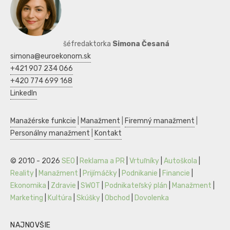
šéfredaktorka
Simona Česaná
simona@euroekonom.sk
+421 907 234 066
+420 774 699 168
LinkedIn
Manažérske funkcie
|
Manažment
|
Firemný manažment
|
Personálny manažment
|
Kontakt
© 2010 - 2026
SEO
|
Reklama a PR
|
Vrtuľníky
|
Autoškola
|
Reality
|
Manažment
|
Prijímáčky
|
Podnikanie
|
Financie
|
Ekonomika
|
Zdravie
|
SWOT
|
Podnikateľský plán
|
Manažment
|
Marketing
|
Kultúra
|
Skúšky
|
Obchod
|
Dovolenka
NAJNOVŠIE