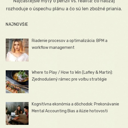
Najčastejšie mýty o penzii vs. realita: čo naozaj
rozhoduje o úspechu plánu a čo sú len zbožné priania.
NAJNOVŠIE
Riadenie procesov a optimalizácia: BPM a
workflow management
Where to Play / How to Win (Lafley & Martin):
Zjednodušený rámec pre voľbu stratégie
Kognitívna ekonómia a dôchodok: Prekonávanie
Mental Accounting Bias a ilúzie hotovosti