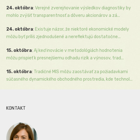
24. októbra
:
Verejné zverejňovanie výsledkov diagnostiky by
mohlo zvýšiť transparentnosť a dôveru akcionárov a zá...
24. októbra
:
Existuje názor, že niektoré ekonomické modely
môžu byť príliš zjednodušené a nereflektujú dostatočne...
15. októbra
:
Aj keď inovácie v metodológiách hodnotenia
môžu prispieť k presnejšiemu odhadu rizík a výnosov, trad...
15. októbra
:
Tradičné MIS môžu zaostávať za požiadavkami
súčasného dynamického obchodného prostredia, kde technol...
KONTAKT