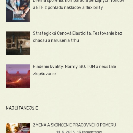
Dilema sporenia: Komparácia penzijných fondov
a ETF z pohľadu nákladov a flexibility
Strategická Cenová Elasticita: Testovanie bez
chaosu a narušenia trhu
Riadenie kvality: Normy ISO, TQM a neustále
zlepšovanie
NAJČÍTANEJŠIE
ZMENA A SKONČENIE PRACOVNÉHO POMERU
14. 5. 2023
13 komentárov