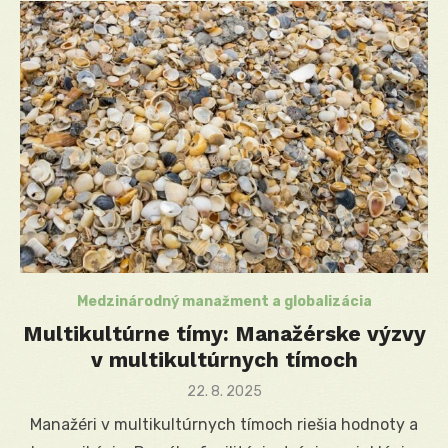
Medzinárodný manažment a globalizácia
Multikultúrne tímy: Manažérske výzvy
v multikultúrnych tímoch
Posted
22. 8. 2025
on
Manažéri v multikultúrnych tímoch riešia hodnoty a