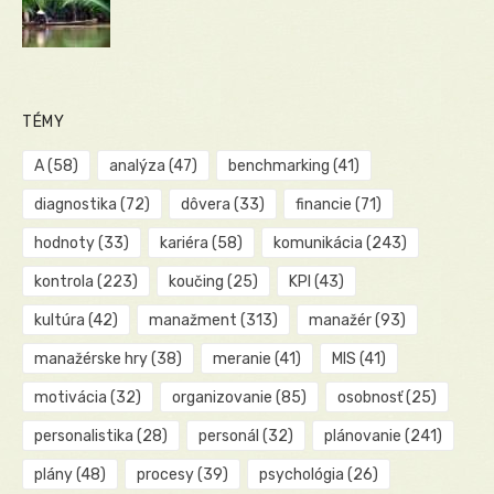
TÉMY
A
(58)
analýza
(47)
benchmarking
(41)
diagnostika
(72)
dôvera
(33)
financie
(71)
hodnoty
(33)
kariéra
(58)
komunikácia
(243)
kontrola
(223)
koučing
(25)
KPI
(43)
kultúra
(42)
manažment
(313)
manažér
(93)
manažérske hry
(38)
meranie
(41)
MIS
(41)
motivácia
(32)
organizovanie
(85)
osobnosť
(25)
personalistika
(28)
personál
(32)
plánovanie
(241)
plány
(48)
procesy
(39)
psychológia
(26)