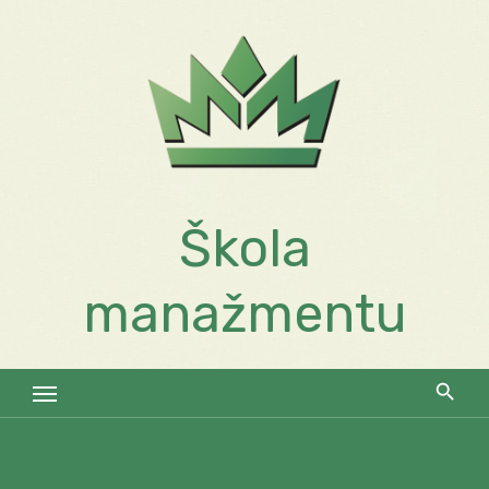
Skip
to
content
Škola
manažmentu