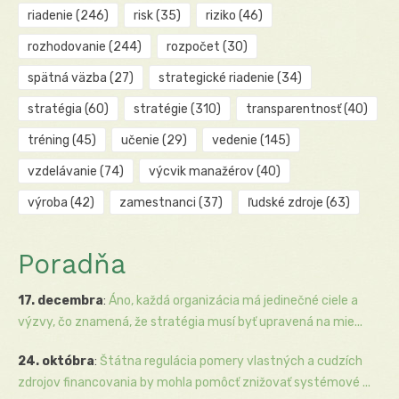
riadenie
(246)
risk
(35)
riziko
(46)
rozhodovanie
(244)
rozpočet
(30)
spätná väzba
(27)
strategické riadenie
(34)
stratégia
(60)
stratégie
(310)
transparentnosť
(40)
tréning
(45)
učenie
(29)
vedenie
(145)
vzdelávanie
(74)
výcvik manažérov
(40)
výroba
(42)
zamestnanci
(37)
ľudské zdroje
(63)
Poradňa
17. decembra
:
Áno, každá organizácia má jedinečné ciele a
výzvy, čo znamená, že stratégia musí byť upravená na mie...
24. októbra
:
Štátna regulácia pomery vlastných a cudzích
zdrojov financovania by mohla pomôcť znižovať systémové ...