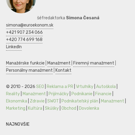
šéfredaktorka
Simona Česaná
simona@euroekonom.sk
+421 907 234 066
+420 774 699 168
LinkedIn
Manažérske funkcie
|
Manažment
|
Firemný manažment
|
Personálny manažment
|
Kontakt
© 2010 - 2026
SEO
|
Reklama a PR
|
Vrtuľníky
|
Autoškola
|
Reality
|
Manažment
|
Prijímáčky
|
Podnikanie
|
Financie
|
Ekonomika
|
Zdravie
|
SWOT
|
Podnikateľský plán
|
Manažment
|
Marketing
|
Kultúra
|
Skúšky
|
Obchod
|
Dovolenka
NAJNOVŠIE