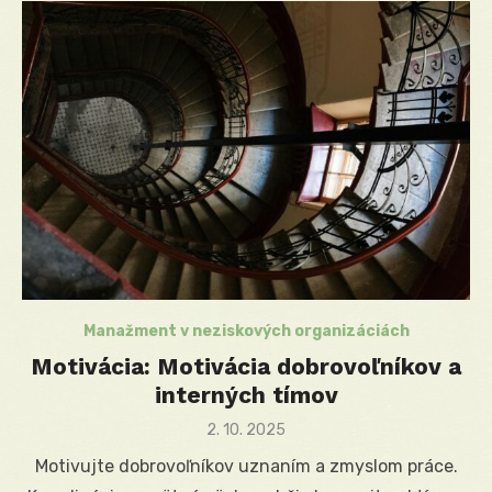
Manažment v neziskových organizáciách
Motivácia: Motivácia dobrovoľníkov a
interných tímov
Posted
2. 10. 2025
on
Motivujte dobrovoľníkov uznaním a zmyslom práce.