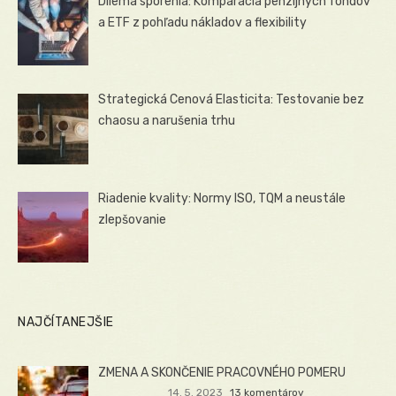
Dilema sporenia: Komparácia penzijných fondov
a ETF z pohľadu nákladov a flexibility
Strategická Cenová Elasticita: Testovanie bez
chaosu a narušenia trhu
Riadenie kvality: Normy ISO, TQM a neustále
zlepšovanie
NAJČÍTANEJŠIE
ZMENA A SKONČENIE PRACOVNÉHO POMERU
14. 5. 2023
13 komentárov