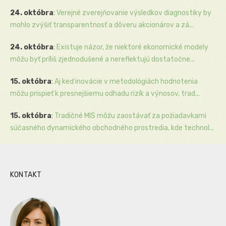
24. októbra
:
Verejné zverejňovanie výsledkov diagnostiky by
mohlo zvýšiť transparentnosť a dôveru akcionárov a zá...
24. októbra
:
Existuje názor, že niektoré ekonomické modely
môžu byť príliš zjednodušené a nereflektujú dostatočne...
15. októbra
:
Aj keď inovácie v metodológiách hodnotenia
môžu prispieť k presnejšiemu odhadu rizík a výnosov, trad...
15. októbra
:
Tradičné MIS môžu zaostávať za požiadavkami
súčasného dynamického obchodného prostredia, kde technol...
KONTAKT