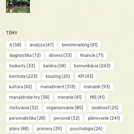
TÉMY
A
(58)
analýza
(47)
benchmarking
(41)
diagnostika
(72)
dôvera
(33)
financie
(71)
hodnoty
(33)
kariéra
(58)
komunikácia
(243)
kontrola
(223)
koučing
(25)
KPI
(43)
kultúra
(42)
manažment
(313)
manažér
(93)
manažérske hry
(38)
meranie
(41)
MIS
(41)
motivácia
(32)
organizovanie
(85)
osobnosť
(25)
personalistika
(28)
personál
(32)
plánovanie
(241)
plány
(48)
procesy
(39)
psychológia
(26)