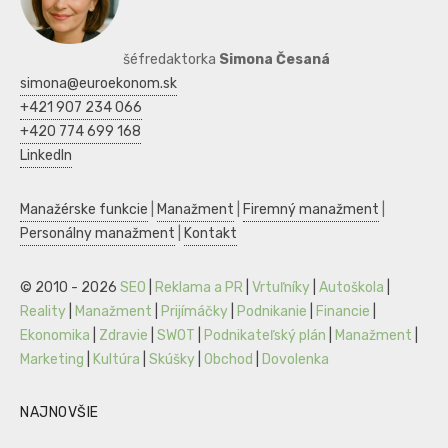
šéfredaktorka
Simona Česaná
simona@euroekonom.sk
+421 907 234 066
+420 774 699 168
LinkedIn
Manažérske funkcie
|
Manažment
|
Firemný manažment
|
Personálny manažment
|
Kontakt
© 2010 - 2026
SEO
|
Reklama a PR
|
Vrtuľníky
|
Autoškola
|
Reality
|
Manažment
|
Prijímáčky
|
Podnikanie
|
Financie
|
Ekonomika
|
Zdravie
|
SWOT
|
Podnikateľský plán
|
Manažment
|
Marketing
|
Kultúra
|
Skúšky
|
Obchod
|
Dovolenka
NAJNOVŠIE