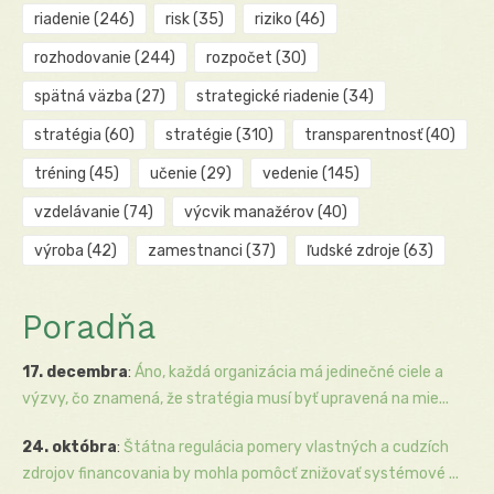
riadenie
(246)
risk
(35)
riziko
(46)
rozhodovanie
(244)
rozpočet
(30)
spätná väzba
(27)
strategické riadenie
(34)
stratégia
(60)
stratégie
(310)
transparentnosť
(40)
tréning
(45)
učenie
(29)
vedenie
(145)
vzdelávanie
(74)
výcvik manažérov
(40)
výroba
(42)
zamestnanci
(37)
ľudské zdroje
(63)
Poradňa
17. decembra
:
Áno, každá organizácia má jedinečné ciele a
výzvy, čo znamená, že stratégia musí byť upravená na mie...
24. októbra
:
Štátna regulácia pomery vlastných a cudzích
zdrojov financovania by mohla pomôcť znižovať systémové ...