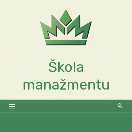
Skip
to
content
Škola
manažmentu