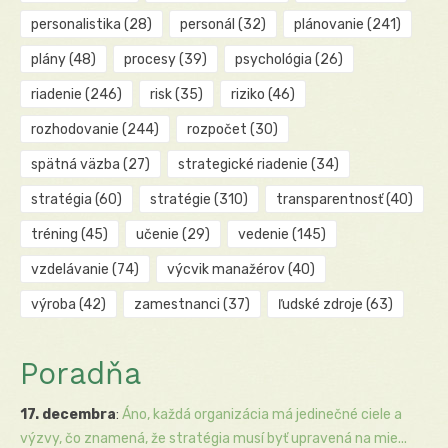
personalistika
(28)
personál
(32)
plánovanie
(241)
plány
(48)
procesy
(39)
psychológia
(26)
riadenie
(246)
risk
(35)
riziko
(46)
rozhodovanie
(244)
rozpočet
(30)
spätná väzba
(27)
strategické riadenie
(34)
stratégia
(60)
stratégie
(310)
transparentnosť
(40)
tréning
(45)
učenie
(29)
vedenie
(145)
vzdelávanie
(74)
výcvik manažérov
(40)
výroba
(42)
zamestnanci
(37)
ľudské zdroje
(63)
Poradňa
17. decembra
:
Áno, každá organizácia má jedinečné ciele a
výzvy, čo znamená, že stratégia musí byť upravená na mie...