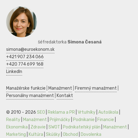
šéfredaktorka
Simona Česaná
simona@euroekonom.sk
+421 907 234 066
+420 774 699 168
LinkedIn
Manažérske funkcie
|
Manažment
|
Firemný manažment
|
Personálny manažment
|
Kontakt
© 2010 - 2026
SEO
|
Reklama a PR
|
Vrtuľníky
|
Autoškola
|
Reality
|
Manažment
|
Prijímáčky
|
Podnikanie
|
Financie
|
Ekonomika
|
Zdravie
|
SWOT
|
Podnikateľský plán
|
Manažment
|
Marketing
|
Kultúra
|
Skúšky
|
Obchod
|
Dovolenka