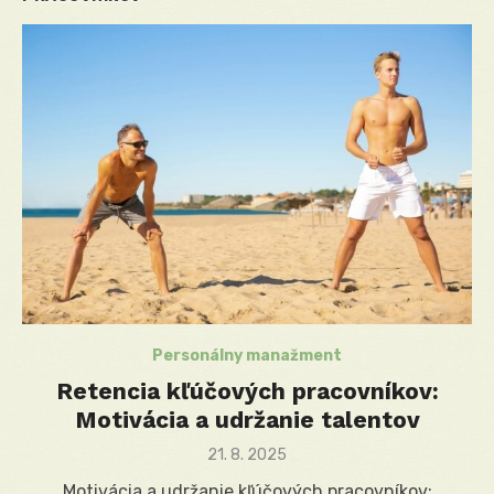
Personálny manažment
Retencia kľúčových pracovníkov:
Motivácia a udržanie talentov
Posted
21. 8. 2025
on
Motivácia a udržanie kľúčových pracovníkov: