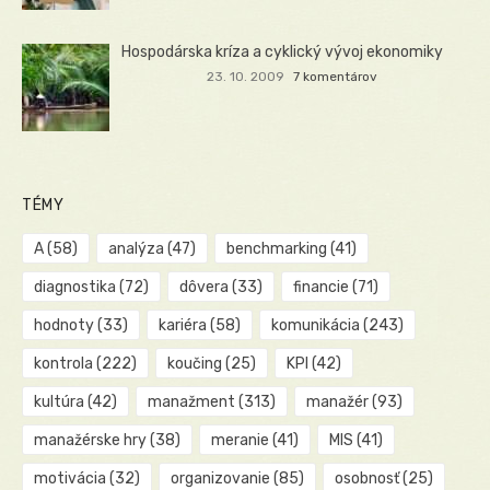
Hospodárska kríza a cyklický vývoj ekonomiky
23. 10. 2009
7 komentárov
TÉMY
A
(58)
analýza
(47)
benchmarking
(41)
diagnostika
(72)
dôvera
(33)
financie
(71)
hodnoty
(33)
kariéra
(58)
komunikácia
(243)
kontrola
(222)
koučing
(25)
KPI
(42)
kultúra
(42)
manažment
(313)
manažér
(93)
manažérske hry
(38)
meranie
(41)
MIS
(41)
motivácia
(32)
organizovanie
(85)
osobnosť
(25)