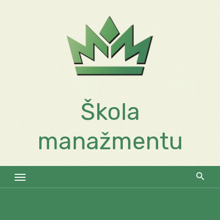
Skip
to
content
Škola
manažmentu