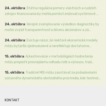
24. októbra
:
Štátna regulácia pomery vlastných a cudzích
zdrojov financovania by mohla pomôcť znižovať systémové ...
24. októbra
:
Verejné zverejňovanie výsledkov diagnostiky by
mohlo zvýšiť transparentnosť a dôveru akcionárov a zá...
24. októbra
:
Existuje názor, že niektoré ekonomické modely
môžu byť príliš zjednodušené a nereflektujú dostatočne...
15. októbra
:
Aj keď inovácie v metodológiách hodnotenia
môžu prispieť k presnejšiemu odhadu rizík a výnosov, trad...
15. októbra
:
Tradičné MIS môžu zaostávať za požiadavkami
súčasného dynamického obchodného prostredia, kde technol...
KONTAKT