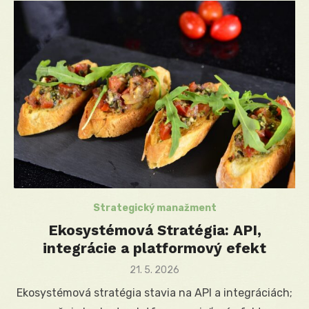
Strategický manažment
Ekosystémová Stratégia: API,
integrácie a platformový efekt
Posted
21. 5. 2026
on
Ekosystémová stratégia stavia na API a integráciách;