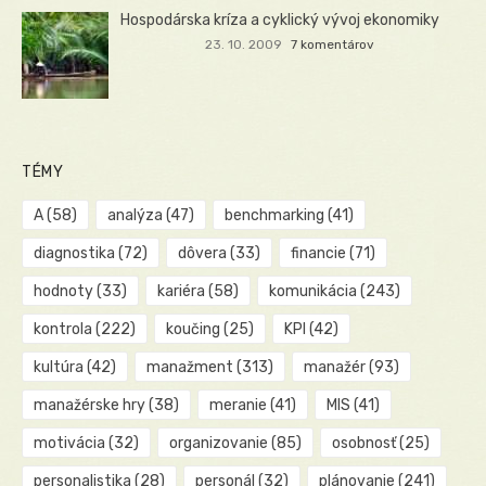
Hospodárska kríza a cyklický vývoj ekonomiky
23. 10. 2009
7 komentárov
TÉMY
A
(58)
analýza
(47)
benchmarking
(41)
diagnostika
(72)
dôvera
(33)
financie
(71)
hodnoty
(33)
kariéra
(58)
komunikácia
(243)
kontrola
(222)
koučing
(25)
KPI
(42)
kultúra
(42)
manažment
(313)
manažér
(93)
manažérske hry
(38)
meranie
(41)
MIS
(41)
motivácia
(32)
organizovanie
(85)
osobnosť
(25)
personalistika
(28)
personál
(32)
plánovanie
(241)