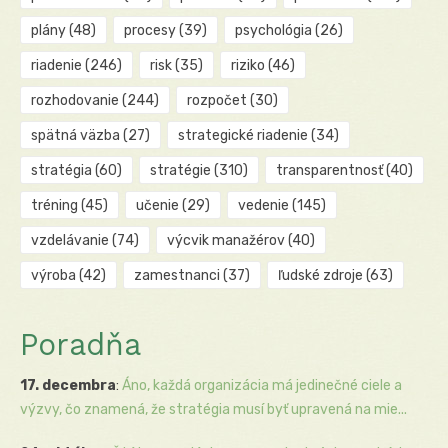
plány
(48)
procesy
(39)
psychológia
(26)
riadenie
(246)
risk
(35)
riziko
(46)
rozhodovanie
(244)
rozpočet
(30)
spätná väzba
(27)
strategické riadenie
(34)
stratégia
(60)
stratégie
(310)
transparentnosť
(40)
tréning
(45)
učenie
(29)
vedenie
(145)
vzdelávanie
(74)
výcvik manažérov
(40)
výroba
(42)
zamestnanci
(37)
ľudské zdroje
(63)
Poradňa
17. decembra
:
Áno, každá organizácia má jedinečné ciele a
výzvy, čo znamená, že stratégia musí byť upravená na mie...