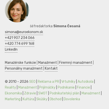
šéfredaktorka
Simona Česaná
simona@euroekonom.sk
+421 907 234 066
+420 774 699 168
LinkedIn
Manažérske funkcie
|
Manažment
|
Firemný manažment
|
Personálny manažment
|
Kontakt
© 2010 - 2026
SEO
|
Reklama a PR
|
Vrtuľníky
|
Autoškola
|
Reality
|
Manažment
|
Prijímáčky
|
Podnikanie
|
Financie
|
Ekonomika
|
Zdravie
|
SWOT
|
Podnikateľský plán
|
Manažment
|
Marketing
|
Kultúra
|
Skúšky
|
Obchod
|
Dovolenka