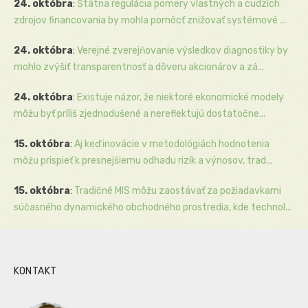
24. októbra
:
Štátna regulácia pomery vlastných a cudzích
zdrojov financovania by mohla pomôcť znižovať systémové ...
24. októbra
:
Verejné zverejňovanie výsledkov diagnostiky by
mohlo zvýšiť transparentnosť a dôveru akcionárov a zá...
24. októbra
:
Existuje názor, že niektoré ekonomické modely
môžu byť príliš zjednodušené a nereflektujú dostatočne...
15. októbra
:
Aj keď inovácie v metodológiách hodnotenia
môžu prispieť k presnejšiemu odhadu rizík a výnosov, trad...
15. októbra
:
Tradičné MIS môžu zaostávať za požiadavkami
súčasného dynamického obchodného prostredia, kde technol...
KONTAKT