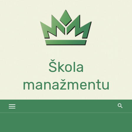
Skip
to
content
Škola
manažmentu