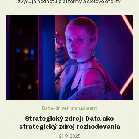
zvyšuje hodnotu platformy a sieťové efekty.
Data-driven manažment
Strategický zdroj: Dáta ako
strategický zdroj rozhodovania
Posted
21. 9. 2025