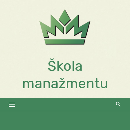
Skip
to
content
Škola
manažmentu