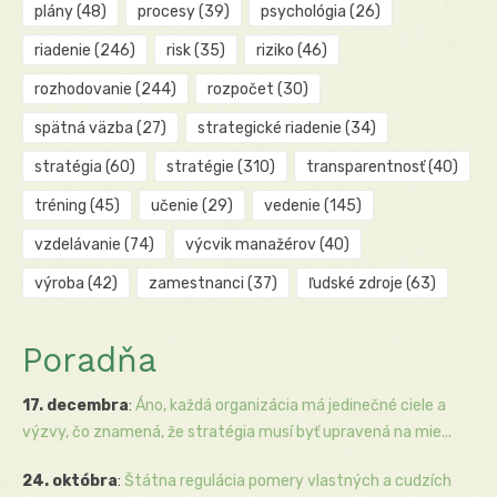
plány
(48)
procesy
(39)
psychológia
(26)
riadenie
(246)
risk
(35)
riziko
(46)
rozhodovanie
(244)
rozpočet
(30)
spätná väzba
(27)
strategické riadenie
(34)
stratégia
(60)
stratégie
(310)
transparentnosť
(40)
tréning
(45)
učenie
(29)
vedenie
(145)
vzdelávanie
(74)
výcvik manažérov
(40)
výroba
(42)
zamestnanci
(37)
ľudské zdroje
(63)
Poradňa
17. decembra
:
Áno, každá organizácia má jedinečné ciele a
výzvy, čo znamená, že stratégia musí byť upravená na mie...
24. októbra
:
Štátna regulácia pomery vlastných a cudzích