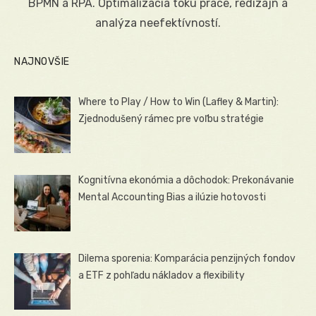
BPMN a RPA. Optimalizácia toku práce, redizajn a
analýza neefektívností.
NAJNOVŠIE
Where to Play / How to Win (Lafley & Martin):
Zjednodušený rámec pre voľbu stratégie
Kognitívna ekonómia a dôchodok: Prekonávanie
Mental Accounting Bias a ilúzie hotovosti
Dilema sporenia: Komparácia penzijných fondov
a ETF z pohľadu nákladov a flexibility