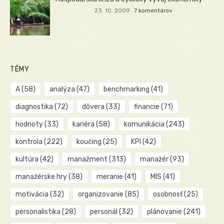
23. 10. 2009
7 komentárov
TÉMY
A
(58)
analýza
(47)
benchmarking
(41)
diagnostika
(72)
dôvera
(33)
financie
(71)
hodnoty
(33)
kariéra
(58)
komunikácia
(243)
kontrola
(222)
koučing
(25)
KPI
(42)
kultúra
(42)
manažment
(313)
manažér
(93)
manažérske hry
(38)
meranie
(41)
MIS
(41)
motivácia
(32)
organizovanie
(85)
osobnosť
(25)
personalistika
(28)
personál
(32)
plánovanie
(241)