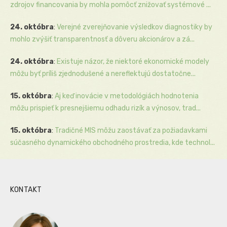
zdrojov financovania by mohla pomôcť znižovať systémové ...
24. októbra
:
Verejné zverejňovanie výsledkov diagnostiky by
mohlo zvýšiť transparentnosť a dôveru akcionárov a zá...
24. októbra
:
Existuje názor, že niektoré ekonomické modely
môžu byť príliš zjednodušené a nereflektujú dostatočne...
15. októbra
:
Aj keď inovácie v metodológiách hodnotenia
môžu prispieť k presnejšiemu odhadu rizík a výnosov, trad...
15. októbra
:
Tradičné MIS môžu zaostávať za požiadavkami
súčasného dynamického obchodného prostredia, kde technol...
KONTAKT