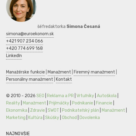
šéfredaktorka
Simona Česaná
simona@euroekonom.sk
+421 907 234 066
+420 774 699 168
LinkedIn
Manažérske funkcie
|
Manažment
|
Firemný manažment
|
Personálny manažment
|
Kontakt
© 2010 - 2026
SEO
|
Reklama a PR
|
Vrtuľníky
|
Autoškola
|
Reality
|
Manažment
|
Prijímáčky
|
Podnikanie
|
Financie
|
Ekonomika
|
Zdravie
|
SWOT
|
Podnikateľský plán
|
Manažment
|
Marketing
|
Kultúra
|
Skúšky
|
Obchod
|
Dovolenka
NAJNOVŠIE