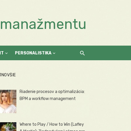
a manažmentu
NT
PERSONALISTIKA
JNOVŠIE
Riadenie procesov a optimalizácia:
BPM a workflow management
Where to Play / How to Win (Lafley