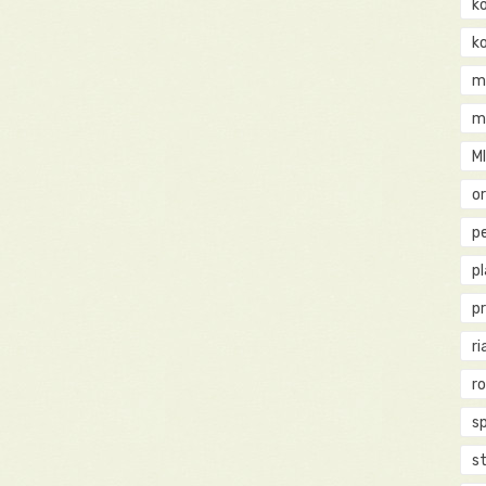
k
k
m
m
M
o
pe
p
p
ri
r
s
st