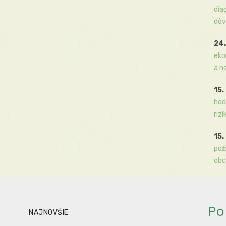
dia
dôv
24.
eko
a n
15.
hod
rizí
15.
pož
obc
Po
NAJNOVŠIE