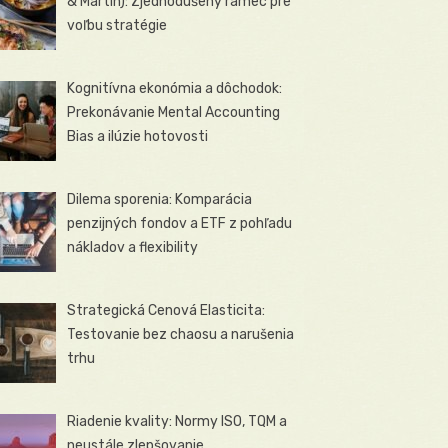
& Martin): Zjednodušený rámec pre
voľbu stratégie
Kognitívna ekonómia a dôchodok:
Prekonávanie Mental Accounting
Bias a ilúzie hotovosti
Dilema sporenia: Komparácia
penzijných fondov a ETF z pohľadu
nákladov a flexibility
Strategická Cenová Elasticita:
Testovanie bez chaosu a narušenia
trhu
Riadenie kvality: Normy ISO, TQM a
neustále zlepšovanie