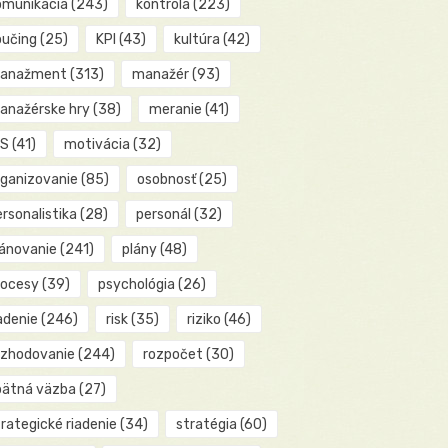
omunikácia
(243)
kontrola
(223)
oučing
(25)
KPI
(43)
kultúra
(42)
anažment
(313)
manažér
(93)
anažérske hry
(38)
meranie
(41)
IS
(41)
motivácia
(32)
rganizovanie
(85)
osobnosť
(25)
rsonalistika
(28)
personál
(32)
lánovanie
(241)
plány
(48)
rocesy
(39)
psychológia
(26)
adenie
(246)
risk
(35)
riziko
(46)
ozhodovanie
(244)
rozpočet
(30)
pätná väzba
(27)
rategické riadenie
(34)
stratégia
(60)