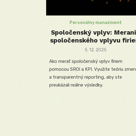
Personálny manažment
Spoločenský vplyv: Meran
spoločenského vplyvu firi
Posted
5. 12. 2025
on
Ako merať spoločenský vplyv firiem
pomocou SROI a KPI. Využite teóriu zme
a transparentný reporting, aby ste
preukázali reálne výsledky.