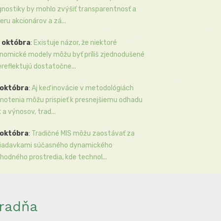
gnostiky by mohlo zvýšiť transparentnosť a
eru akcionárov a zá...
 októbra
:
Existuje názor, že niektoré
nomické modely môžu byť príliš zjednodušené
ereflektujú dostatočne...
 októbra
:
Aj keď inovácie v metodológiách
notenia môžu prispieť k presnejšiemu odhadu
k a výnosov, trad...
 októbra
:
Tradičné MIS môžu zaostávať za
iadavkami súčasného dynamického
hodného prostredia, kde technol...
radňa