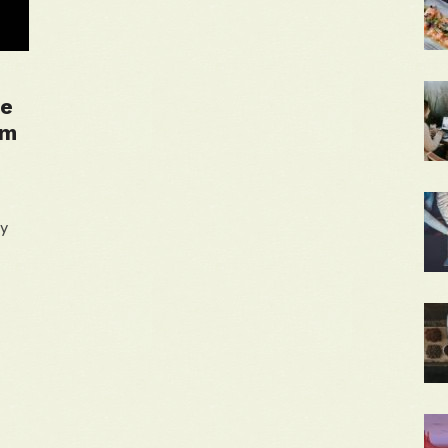
ie
em
ny