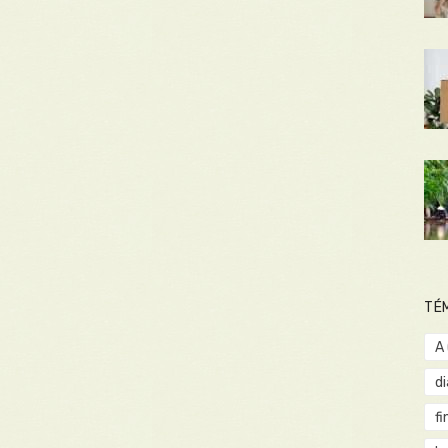
TÉ
A
d
fi