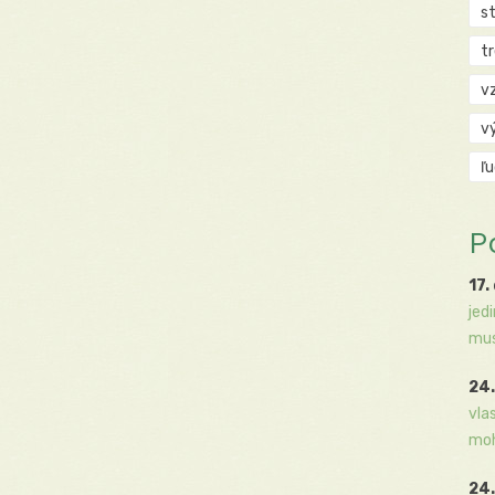
s
t
v
v
ľ
P
17.
jed
mus
24.
vla
moh
24.