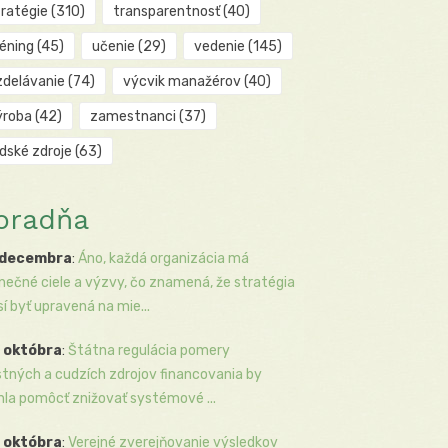
tratégie
(310)
transparentnosť
(40)
réning
(45)
učenie
(29)
vedenie
(145)
zdelávanie
(74)
výcvik manažérov
(40)
ýroba
(42)
zamestnanci
(37)
udské zdroje
(63)
oradňa
 decembra
:
Áno, každá organizácia má
inečné ciele a výzvy, čo znamená, že stratégia
í byť upravená na mie...
 októbra
:
Štátna regulácia pomery
stných a cudzích zdrojov financovania by
la pomôcť znižovať systémové ...
 októbra
:
Verejné zverejňovanie výsledkov