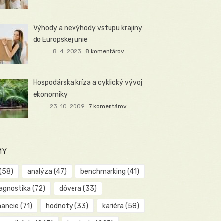
Výhody a nevýhody vstupu krajiny
do Európskej únie
8. 4. 2023
8 komentárov
Hospodárska kríza a cyklický vývoj
ekonomiky
23. 10. 2009
7 komentárov
MY
(58)
analýza
(47)
benchmarking
(41)
iagnostika
(72)
dôvera
(33)
nancie
(71)
hodnoty
(33)
kariéra
(58)