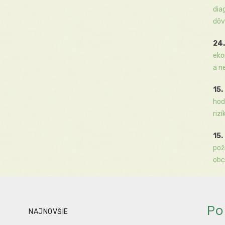
dia
dôv
24.
eko
a n
15.
hod
rizí
15.
pož
obc
Po
NAJNOVŠIE