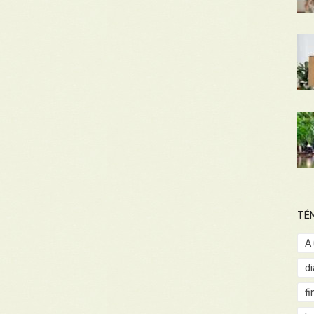
TÉ
A
d
fi