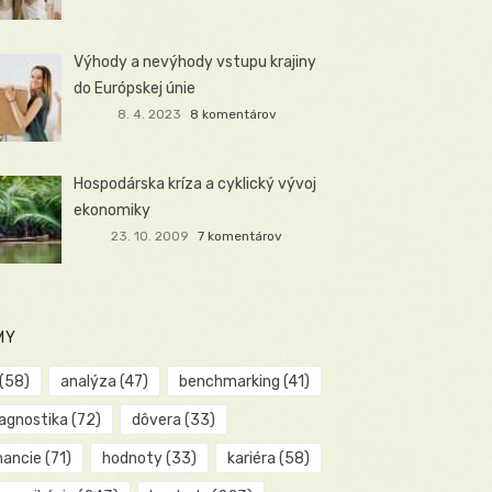
Výhody a nevýhody vstupu krajiny
do Európskej únie
8. 4. 2023
8 komentárov
Hospodárska kríza a cyklický vývoj
ekonomiky
23. 10. 2009
7 komentárov
MY
(58)
analýza
(47)
benchmarking
(41)
iagnostika
(72)
dôvera
(33)
nancie
(71)
hodnoty
(33)
kariéra
(58)