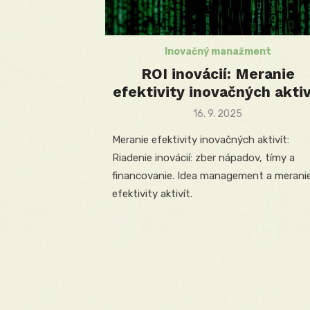
Inovačný manažment
ROI inovácií: Meranie
efektivity inovačných aktiv
Posted
16. 9. 2025
on
Meranie efektivity inovačných aktivít:
Riadenie inovácií: zber nápadov, tímy a
financovanie. Idea management a merani
efektivity aktivít.