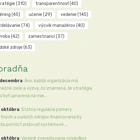
tratégie
(310)
transparentnosť
(40)
réning
(45)
učenie
(29)
vedenie
(145)
zdelávanie
(74)
výcvik manažérov
(40)
ýroba
(42)
zamestnanci
(37)
udské zdroje
(63)
oradňa
 decembra
:
Áno, každá organizácia má
inečné ciele a výzvy, čo znamená, že stratégia
í byť upravená na mie...
 októbra
:
Štátna regulácia pomery
stných a cudzích zdrojov financovania by
la pomôcť znižovať systémové ...
 októbra
:
Verejné zverejňovanie výsledkov