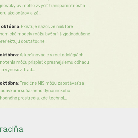
gnostiky by mohlo zvýšiť transparentnosť a
eru akcionárov a zá...
 októbra
:
Existuje názor, že niektoré
nomické modely môžu byť príliš zjednodušené
ereflektujú dostatočne...
 októbra
:
Aj keď inovácie v metodológiách
notenia môžu prispieť k presnejšiemu odhadu
k a výnosov, trad...
 októbra
:
Tradičné MIS môžu zaostávať za
iadavkami súčasného dynamického
hodného prostredia, kde technol...
radňa