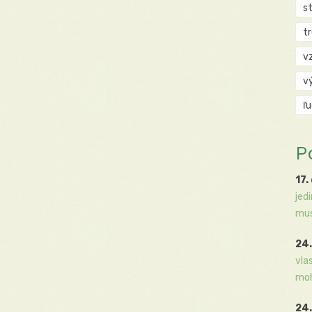
s
t
v
v
ľ
P
17.
jed
mus
24.
vla
moh
24.