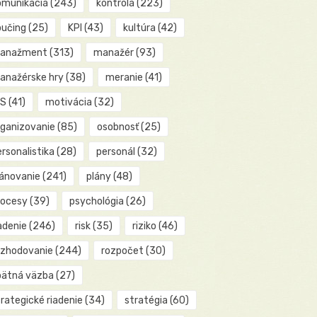
omunikácia
(243)
kontrola
(223)
oučing
(25)
KPI
(43)
kultúra
(42)
anažment
(313)
manažér
(93)
anažérske hry
(38)
meranie
(41)
IS
(41)
motivácia
(32)
rganizovanie
(85)
osobnosť
(25)
rsonalistika
(28)
personál
(32)
lánovanie
(241)
plány
(48)
rocesy
(39)
psychológia
(26)
adenie
(246)
risk
(35)
riziko
(46)
ozhodovanie
(244)
rozpočet
(30)
pätná väzba
(27)
rategické riadenie
(34)
stratégia
(60)