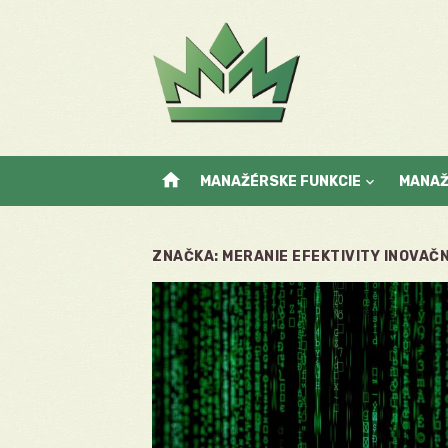
Skip
to
content
home
MANAŽÉRSKE FUNKCIE
MANA
ZNAČKA:
MERANIE EFEKTIVITY INOVAČ