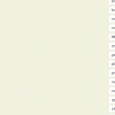
k
k
m
m
M
o
pe
p
p
ri
r
s
st