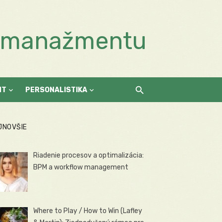
a manažmentu
NT
PERSONALISTIKA
JNOVŠIE
Riadenie procesov a optimalizácia:
BPM a workflow management
Where to Play / How to Win (Lafley