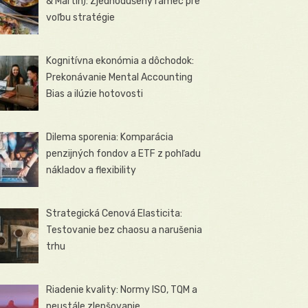
& Martin): Zjednodušený rámec pre
voľbu stratégie
Kognitívna ekonómia a dôchodok:
Prekonávanie Mental Accounting
Bias a ilúzie hotovosti
Dilema sporenia: Komparácia
penzijných fondov a ETF z pohľadu
nákladov a flexibility
Strategická Cenová Elasticita:
Testovanie bez chaosu a narušenia
trhu
Riadenie kvality: Normy ISO, TQM a
neustále zlepšovanie