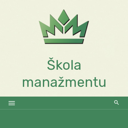
Skip
to
content
Škola
manažmentu