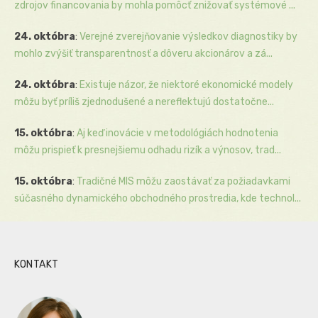
zdrojov financovania by mohla pomôcť znižovať systémové ...
24. októbra
:
Verejné zverejňovanie výsledkov diagnostiky by
mohlo zvýšiť transparentnosť a dôveru akcionárov a zá...
24. októbra
:
Existuje názor, že niektoré ekonomické modely
môžu byť príliš zjednodušené a nereflektujú dostatočne...
15. októbra
:
Aj keď inovácie v metodológiách hodnotenia
môžu prispieť k presnejšiemu odhadu rizík a výnosov, trad...
15. októbra
:
Tradičné MIS môžu zaostávať za požiadavkami
súčasného dynamického obchodného prostredia, kde technol...
KONTAKT