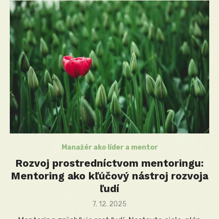
Manažér ako líder a mentor
Rozvoj prostredníctvom mentoringu:
Mentoring ako kľúčový nástroj rozvoja
ľudí
Posted
7. 12. 2025
on