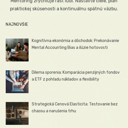
Mentoring zrýchľuje rast ľudí. Nastavte ciele, plán
praktickej skúsenosti a kontinuálnu spätnú väzbu.
NAJNOVŠIE
Kognitívna ekonómia a dôchodok: Prekonávanie
Mental Accounting Bias a ilúzie hotovosti
Dilema sporenia: Komparácia penzijných fondov
a ETF z pohľadu nákladov a flexibility
Strategická Cenová Elasticita: Testovanie bez
chaosu a narušenia trhu