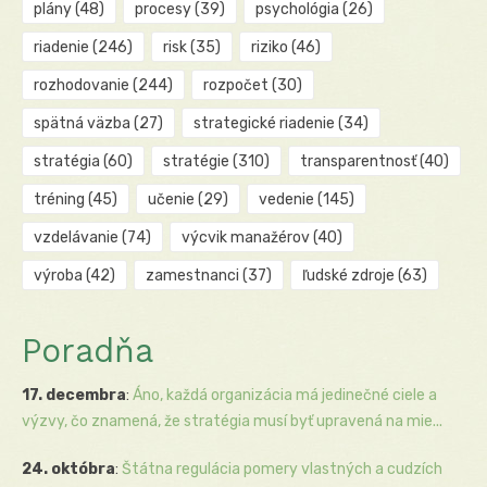
plány
(48)
procesy
(39)
psychológia
(26)
riadenie
(246)
risk
(35)
riziko
(46)
rozhodovanie
(244)
rozpočet
(30)
spätná väzba
(27)
strategické riadenie
(34)
stratégia
(60)
stratégie
(310)
transparentnosť
(40)
tréning
(45)
učenie
(29)
vedenie
(145)
vzdelávanie
(74)
výcvik manažérov
(40)
výroba
(42)
zamestnanci
(37)
ľudské zdroje
(63)
Poradňa
17. decembra
:
Áno, každá organizácia má jedinečné ciele a
výzvy, čo znamená, že stratégia musí byť upravená na mie...
24. októbra
:
Štátna regulácia pomery vlastných a cudzích