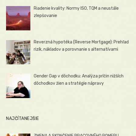
Riadenie kvality: Normy ISO, TQM a neustále
zlepšovanie
Reverzná hypotéka (Reverse Mortgage): Prehľad
rizík, nákladov a porovnanie s alternatívami
Gender Gap v dôchodku: Analýza príčin nižších
dôchodkov žien a stratégie nápravy
NAJČÍTANEJŠIE
ZMENA A SKONČENIE PRACOVNÉHO POMERU