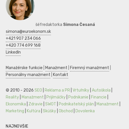
šéfredaktorka
Simona Česaná
simona@euroekonom.sk
+421 907 234 066
+420 774 699 168
LinkedIn
Manažérske funkcie
|
Manažment
|
Firemný manažment
|
Personálny manažment
|
Kontakt
© 2010 - 2026
SEO
|
Reklama a PR
|
Vrtuľníky
|
Autoškola
|
Reality
|
Manažment
|
Prijímáčky
|
Podnikanie
|
Financie
|
Ekonomika
|
Zdravie
|
SWOT
|
Podnikateľský plán
|
Manažment
|
Marketing
|
Kultúra
|
Skúšky
|
Obchod
|
Dovolenka
NAJNOVŠIE