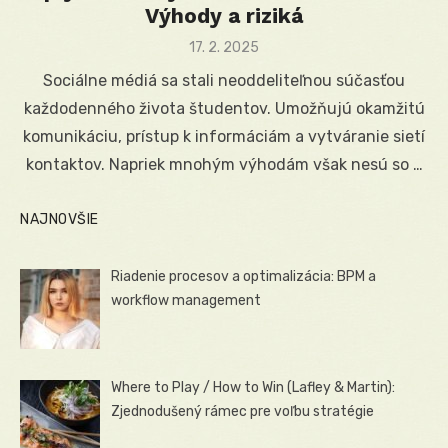
Výhody a riziká
Posted
17. 2. 2025
on
Sociálne médiá sa stali neoddeliteľnou súčasťou
každodenného života študentov. Umožňujú okamžitú
komunikáciu, prístup k informáciám a vytváranie sietí
kontaktov. Napriek mnohým výhodám však nesú so …
NAJNOVŠIE
Riadenie procesov a optimalizácia: BPM a
workflow management
Where to Play / How to Win (Lafley & Martin):
Zjednodušený rámec pre voľbu stratégie