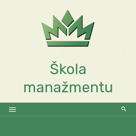
Skip
to
content
Škola
manažmentu