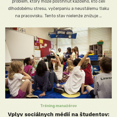
problém, ktorý môže postihnúť každého, kto čelí
dlhodobému stresu, vyčerpaniu a neustálemu tlaku
na pracovisku. Tento stav nielenže znižuje …
Tréning manažérov
Vplyv sociálnych médií na študentov: