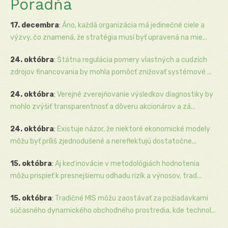
Poradňa
17. decembra
:
Áno, každá organizácia má jedinečné ciele a
výzvy, čo znamená, že stratégia musí byť upravená na mie...
24. októbra
:
Štátna regulácia pomery vlastných a cudzích
zdrojov financovania by mohla pomôcť znižovať systémové ...
24. októbra
:
Verejné zverejňovanie výsledkov diagnostiky by
mohlo zvýšiť transparentnosť a dôveru akcionárov a zá...
24. októbra
:
Existuje názor, že niektoré ekonomické modely
môžu byť príliš zjednodušené a nereflektujú dostatočne...
15. októbra
:
Aj keď inovácie v metodológiách hodnotenia
môžu prispieť k presnejšiemu odhadu rizík a výnosov, trad...
15. októbra
:
Tradičné MIS môžu zaostávať za požiadavkami
súčasného dynamického obchodného prostredia, kde technol...