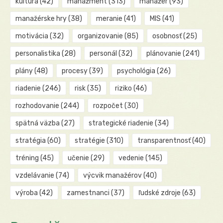
kultúra
(42)
manažment
(313)
manažér
(93)
manažérske hry
(38)
meranie
(41)
MIS
(41)
motivácia
(32)
organizovanie
(85)
osobnosť
(25)
personalistika
(28)
personál
(32)
plánovanie
(241)
plány
(48)
procesy
(39)
psychológia
(26)
riadenie
(246)
risk
(35)
riziko
(46)
rozhodovanie
(244)
rozpočet
(30)
spätná väzba
(27)
strategické riadenie
(34)
stratégia
(60)
stratégie
(310)
transparentnosť
(40)
tréning
(45)
učenie
(29)
vedenie
(145)
vzdelávanie
(74)
výcvik manažérov
(40)
výroba
(42)
zamestnanci
(37)
ľudské zdroje
(63)