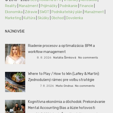
Reality
|
Manažment
|
Prijímáčky
|
Podnikanie
|
Financie
|
Ekonomika
|
Zdravie
|
SWOT
|
Podnikateľský plán
|
Manažment
|
Marketing
|
Kultúra
|
Skúšky
|
Obchod
|
Dovolenka
NAJNOVŠIE
Riadenie procesov a optimalizácia: BPM a
workflow management
8. 8. 2026
Natália Šimková
No comments
Where to Play / How to Win (Lafley & Martin):
Zjednodušený rámec pre voľbu stratégie
7. 8. 2026
Mato Ondrus
No comments
Kognitívna ekonómia a dôchodok: Prekonávanie
Mental Accounting Bias a ilúzie hotovosti