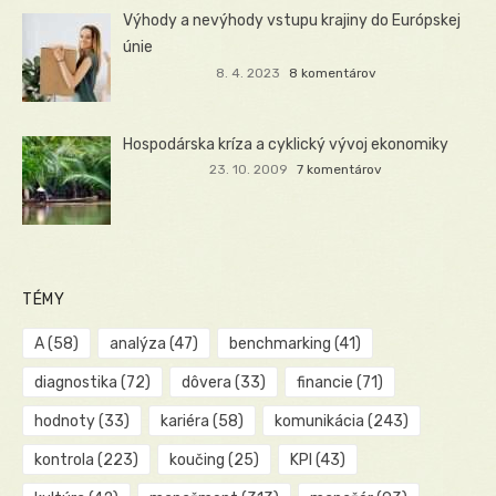
Výhody a nevýhody vstupu krajiny do Európskej
únie
8. 4. 2023
8 komentárov
Hospodárska kríza a cyklický vývoj ekonomiky
23. 10. 2009
7 komentárov
TÉMY
A
(58)
analýza
(47)
benchmarking
(41)
diagnostika
(72)
dôvera
(33)
financie
(71)
hodnoty
(33)
kariéra
(58)
komunikácia
(243)
kontrola
(223)
koučing
(25)
KPI
(43)