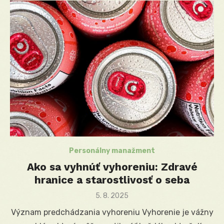
Personálny manažment
Ako sa vyhnúť vyhoreniu: Zdravé
hranice a starostlivosť o seba
Posted
5. 8. 2025
on
Význam predchádzania vyhoreniu Vyhorenie je vážny