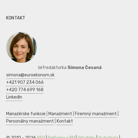
KONTAKT
šéfredaktorka
Simona Česaná
simona@euroekonom.sk
+421 907 234 066
+420 774 699 168
LinkedIn
Manažérske funkcie
|
Manažment
|
Firemný manažment
|
Personálny manažment
|
Kontakt
© 2010 - 2026
SEO
|
Reklama a PR
|
Vrtuľníky
|
Autoškola
|