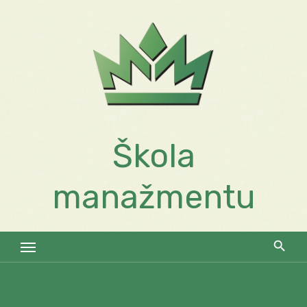
Skip
to
content
Škola
manažmentu