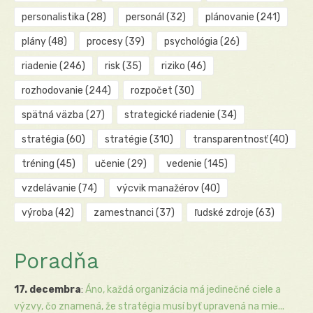
personalistika
(28)
personál
(32)
plánovanie
(241)
plány
(48)
procesy
(39)
psychológia
(26)
riadenie
(246)
risk
(35)
riziko
(46)
rozhodovanie
(244)
rozpočet
(30)
spätná väzba
(27)
strategické riadenie
(34)
stratégia
(60)
stratégie
(310)
transparentnosť
(40)
tréning
(45)
učenie
(29)
vedenie
(145)
vzdelávanie
(74)
výcvik manažérov
(40)
výroba
(42)
zamestnanci
(37)
ľudské zdroje
(63)
Poradňa
17. decembra
:
Áno, každá organizácia má jedinečné ciele a
výzvy, čo znamená, že stratégia musí byť upravená na mie...