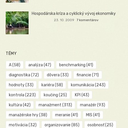
Hospodárska kríza a cyklický vývoj ekonomiky
23. 10. 2009
7 komentárov
TÉMY
A
(58)
analýza
(47)
benchmarking
(41)
diagnostika
(72)
dôvera
(33)
financie
(71)
hodnoty
(33)
kariéra
(58)
komunikácia
(243)
kontrola
(223)
koučing
(25)
KPI
(43)
kultúra
(42)
manažment
(313)
manažér
(93)
manažérske hry
(38)
meranie
(41)
MIS
(41)
motivácia
(32)
organizovanie
(85)
osobnosť
(25)