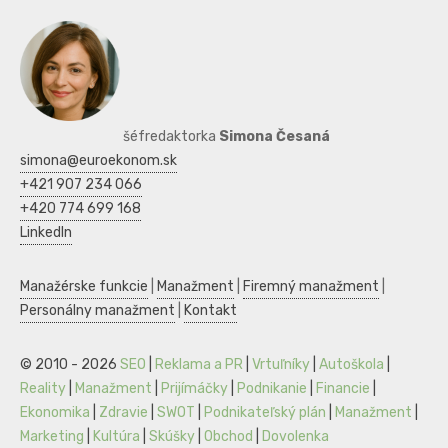
šéfredaktorka
Simona Česaná
simona@euroekonom.sk
+421 907 234 066
+420 774 699 168
LinkedIn
Manažérske funkcie
|
Manažment
|
Firemný manažment
|
Personálny manažment
|
Kontakt
© 2010 - 2026
SEO
|
Reklama a PR
|
Vrtuľníky
|
Autoškola
|
Reality
|
Manažment
|
Prijímáčky
|
Podnikanie
|
Financie
|
Ekonomika
|
Zdravie
|
SWOT
|
Podnikateľský plán
|
Manažment
|
Marketing
|
Kultúra
|
Skúšky
|
Obchod
|
Dovolenka