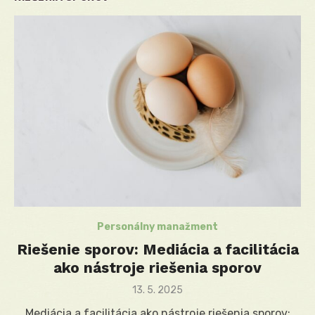
Personálny manažment
Riešenie sporov: Mediácia a facilitácia
ako nástroje riešenia sporov
Posted
13. 5. 2025
on
Mediácia a facilitácia ako nástroje riešenia sporov: