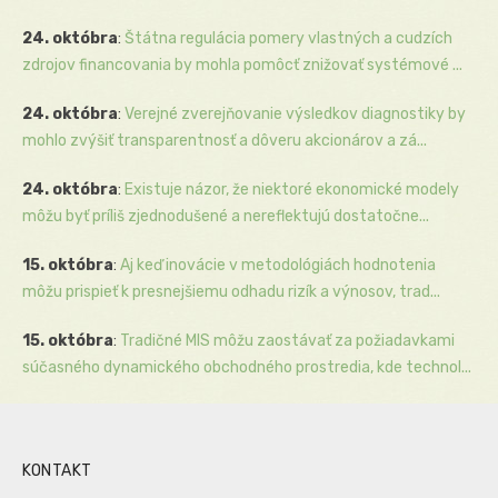
24. októbra
:
Štátna regulácia pomery vlastných a cudzích
zdrojov financovania by mohla pomôcť znižovať systémové ...
24. októbra
:
Verejné zverejňovanie výsledkov diagnostiky by
mohlo zvýšiť transparentnosť a dôveru akcionárov a zá...
24. októbra
:
Existuje názor, že niektoré ekonomické modely
môžu byť príliš zjednodušené a nereflektujú dostatočne...
15. októbra
:
Aj keď inovácie v metodológiách hodnotenia
môžu prispieť k presnejšiemu odhadu rizík a výnosov, trad...
15. októbra
:
Tradičné MIS môžu zaostávať za požiadavkami
súčasného dynamického obchodného prostredia, kde technol...
KONTAKT