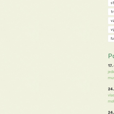
s
t
v
v
ľ
P
17.
jed
mus
24.
vla
moh
24.