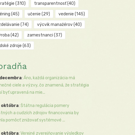
tratégie
(310)
transparentnosť
(40)
réning
(45)
učenie
(29)
vedenie
(145)
zdelávanie
(74)
výcvik manažérov
(40)
ýroba
(42)
zamestnanci
(37)
udské zdroje
(63)
oradňa
 decembra
:
Áno, každá organizácia má
inečné ciele a výzvy, čo znamená, že stratégia
í byť upravená na mie...
 októbra
:
Štátna regulácia pomery
stných a cudzích zdrojov financovania by
la pomôcť znižovať systémové ...
 októbra
:
Verejné zverejňovanie výsledkov