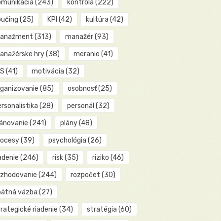
omunikácia
(243)
kontrola
(222)
oučing
(25)
KPI
(42)
kultúra
(42)
anažment
(313)
manažér
(93)
anažérske hry
(38)
meranie
(41)
IS
(41)
motivácia
(32)
rganizovanie
(85)
osobnosť
(25)
rsonalistika
(28)
personál
(32)
lánovanie
(241)
plány
(48)
rocesy
(39)
psychológia
(26)
adenie
(246)
risk
(35)
riziko
(46)
ozhodovanie
(244)
rozpočet
(30)
pätná väzba
(27)
rategické riadenie
(34)
stratégia
(60)