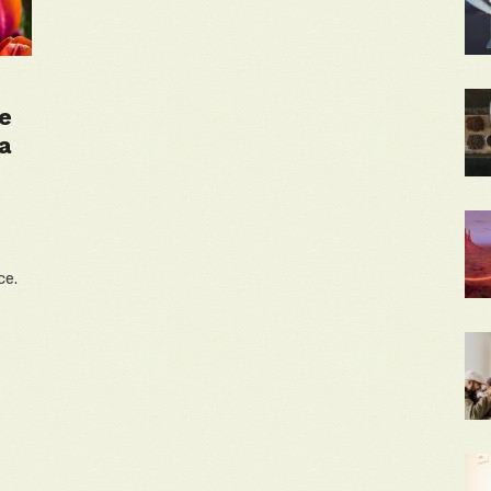
e
a
ce.