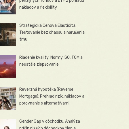
penzijných fondov a ETF z pohľadu
nákladov a flexibility
Strategická Cenová Elasticita:
Testovanie bez chaosu a narušenia
trhu
Riadenie kvality: Normy ISO, TQM a
neustále zlepšovanie
Reverzná hypotéka (Reverse
Mortgage): Prehľad rizík, nákladov a
porovnanie s alternatívami
Gender Gap v dôchodku: Analýza
príčin nižších dôchodkov žien a