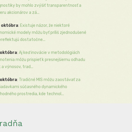
gnostiky by mohlo zvýšiť transparentnosť a
eru akcionárov a zá...
 októbra
:
Existuje názor, že niektoré
nomické modely môžu byť príliš zjednodušené
ereflektujú dostatočne...
 októbra
:
Aj keď inovácie v metodológiách
notenia môžu prispieť k presnejšiemu odhadu
k a výnosov, trad...
 októbra
:
Tradičné MIS môžu zaostávať za
iadavkami súčasného dynamického
hodného prostredia, kde technol...
radňa