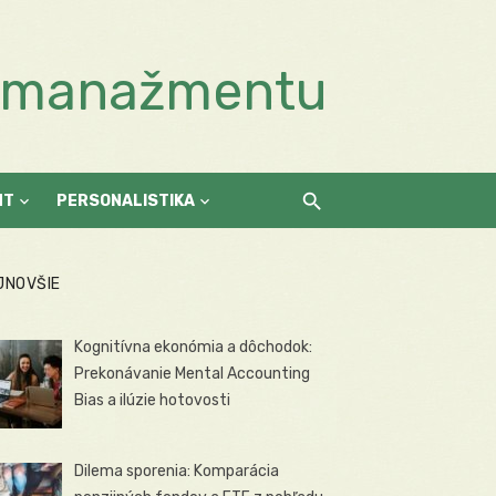
a manažmentu
NT
PERSONALISTIKA
JNOVŠIE
Kognitívna ekonómia a dôchodok:
Prekonávanie Mental Accounting
Bias a ilúzie hotovosti
Dilema sporenia: Komparácia