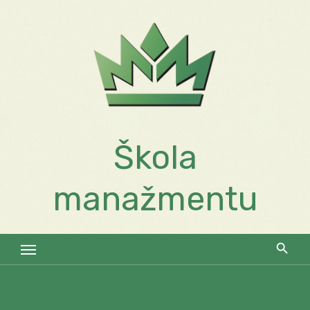
Skip
to
content
Škola
manažmentu