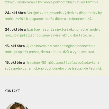
zdrojov financovania by mohla pomôcť znižovať systémové ...
24. októbra
:
Verejné zverejňovanie výsledkov diagnostiky by
mohlo zvýšiť transparentnosť a dôveru akcionárov a zá...
24. októbra
:
Existuje názor, že niektoré ekonomické modely
môžu byť príliš zjednodušené a nereflektujú dostatočne...
15. októbra
:
Aj keď inovácie v metodológiách hodnotenia
môžu prispieť k presnejšiemu odhadu rizík a výnosov, trad...
15. októbra
:
Tradičné MIS môžu zaostávať za požiadavkami
súčasného dynamického obchodného prostredia, kde technol...
KONTAKT