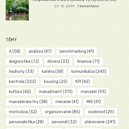
23. 10. 2009
7 komentárov
TÉMY
A
(58)
analýza
(47)
benchmarking
(41)
diagnostika
(72)
dôvera
(33)
financie
(71)
hodnoty
(33)
kariéra
(58)
komunikácia
(243)
kontrola
(222)
koučing
(25)
KPI
(42)
kultúra
(42)
manažment
(313)
manažér
(93)
manažérske hry
(38)
meranie
(41)
MIS
(41)
motivácia
(32)
organizovanie
(85)
osobnosť
(25)
personalistika
(28)
personál
(32)
plánovanie
(241)