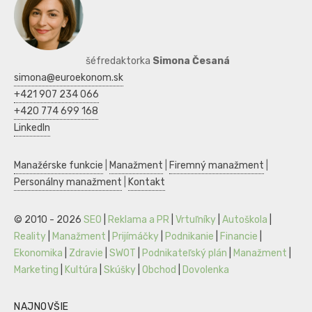
šéfredaktorka
Simona Česaná
simona@euroekonom.sk
+421 907 234 066
+420 774 699 168
LinkedIn
Manažérske funkcie
|
Manažment
|
Firemný manažment
|
Personálny manažment
|
Kontakt
© 2010 - 2026
SEO
|
Reklama a PR
|
Vrtuľníky
|
Autoškola
|
Reality
|
Manažment
|
Prijímáčky
|
Podnikanie
|
Financie
|
Ekonomika
|
Zdravie
|
SWOT
|
Podnikateľský plán
|
Manažment
|
Marketing
|
Kultúra
|
Skúšky
|
Obchod
|
Dovolenka
NAJNOVŠIE