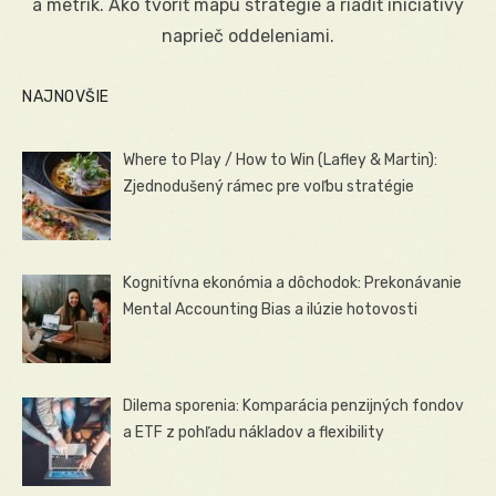
a metrík. Ako tvoriť mapu stratégie a riadiť iniciatívy
naprieč oddeleniami.
NAJNOVŠIE
Where to Play / How to Win (Lafley & Martin):
Zjednodušený rámec pre voľbu stratégie
Kognitívna ekonómia a dôchodok: Prekonávanie
Mental Accounting Bias a ilúzie hotovosti
Dilema sporenia: Komparácia penzijných fondov
a ETF z pohľadu nákladov a flexibility