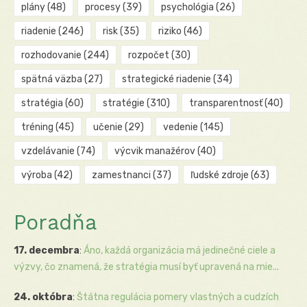
plány
(48)
procesy
(39)
psychológia
(26)
riadenie
(246)
risk
(35)
riziko
(46)
rozhodovanie
(244)
rozpočet
(30)
spätná väzba
(27)
strategické riadenie
(34)
stratégia
(60)
stratégie
(310)
transparentnosť
(40)
tréning
(45)
učenie
(29)
vedenie
(145)
vzdelávanie
(74)
výcvik manažérov
(40)
výroba
(42)
zamestnanci
(37)
ľudské zdroje
(63)
Poradňa
17. decembra
:
Áno, každá organizácia má jedinečné ciele a
výzvy, čo znamená, že stratégia musí byť upravená na mie...
24. októbra
:
Štátna regulácia pomery vlastných a cudzích