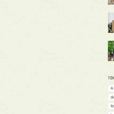
TÉ
A
d
fi