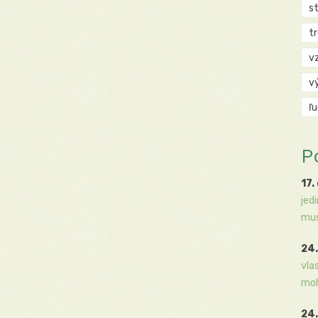
s
t
v
v
ľ
P
17.
jed
mus
24.
vla
moh
24.