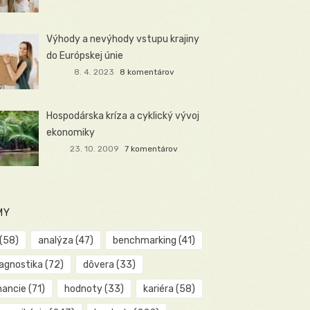
Výhody a nevýhody vstupu krajiny
do Európskej únie
8. 4. 2023
8 komentárov
Hospodárska kríza a cyklický vývoj
ekonomiky
23. 10. 2009
7 komentárov
MY
(58)
analýza
(47)
benchmarking
(41)
iagnostika
(72)
dôvera
(33)
nancie
(71)
hodnoty
(33)
kariéra
(58)