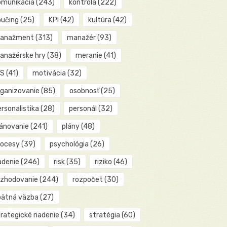
omunikácia
(243)
kontrola
(222)
oučing
(25)
KPI
(42)
kultúra
(42)
anažment
(313)
manažér
(93)
anažérske hry
(38)
meranie
(41)
IS
(41)
motivácia
(32)
rganizovanie
(85)
osobnosť
(25)
rsonalistika
(28)
personál
(32)
lánovanie
(241)
plány
(48)
rocesy
(39)
psychológia
(26)
adenie
(246)
risk
(35)
riziko
(46)
ozhodovanie
(244)
rozpočet
(30)
pätná väzba
(27)
rategické riadenie
(34)
stratégia
(60)