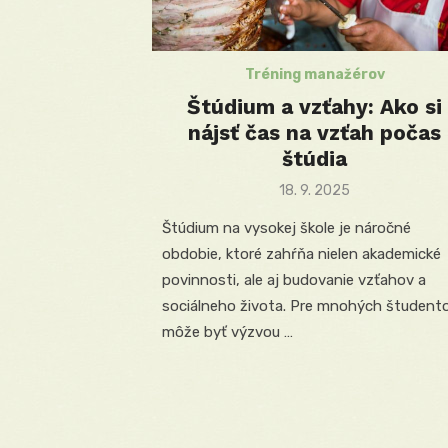
Tréning manažérov
Štúdium a vzťahy: Ako si
nájsť čas na vzťah počas
štúdia
Posted
18. 9. 2025
on
Štúdium na vysokej škole je náročné
obdobie, ktoré zahŕňa nielen akademické
povinnosti, ale aj budovanie vzťahov a
sociálneho života. Pre mnohých študent
môže byť výzvou …