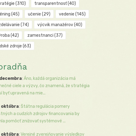
tratégie
(310)
transparentnosť
(40)
réning
(45)
učenie
(29)
vedenie
(145)
zdelávanie
(74)
výcvik manažérov
(40)
ýroba
(42)
zamestnanci
(37)
udské zdroje
(63)
oradňa
 decembra
:
Áno, každá organizácia má
inečné ciele a výzvy, čo znamená, že stratégia
í byť upravená na mie...
 októbra
:
Štátna regulácia pomery
stných a cudzích zdrojov financovania by
la pomôcť znižovať systémové ...
 októbra
:
Verejné zverejňovanie výsledkov