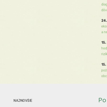
dia
dôv
24.
eko
a n
15.
hod
rizí
15.
pož
obc
Po
NAJNOVŠIE