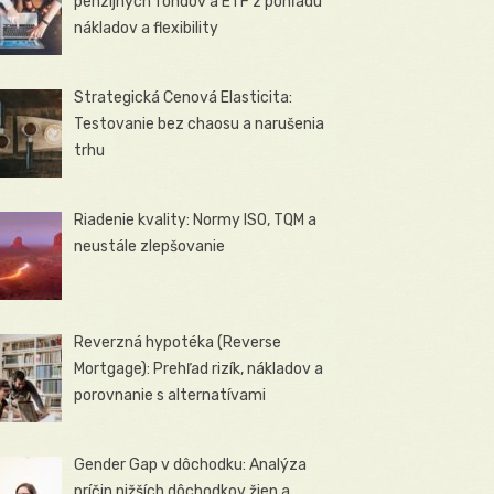
penzijných fondov a ETF z pohľadu
nákladov a flexibility
Strategická Cenová Elasticita:
Testovanie bez chaosu a narušenia
trhu
Riadenie kvality: Normy ISO, TQM a
neustále zlepšovanie
Reverzná hypotéka (Reverse
Mortgage): Prehľad rizík, nákladov a
porovnanie s alternatívami
Gender Gap v dôchodku: Analýza
príčin nižších dôchodkov žien a