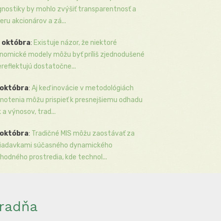
gnostiky by mohlo zvýšiť transparentnosť a
eru akcionárov a zá...
 októbra
:
Existuje názor, že niektoré
nomické modely môžu byť príliš zjednodušené
ereflektujú dostatočne...
 októbra
:
Aj keď inovácie v metodológiách
notenia môžu prispieť k presnejšiemu odhadu
k a výnosov, trad...
 októbra
:
Tradičné MIS môžu zaostávať za
iadavkami súčasného dynamického
hodného prostredia, kde technol...
radňa