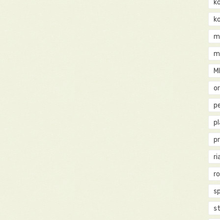
k
k
m
m
M
o
pe
p
p
ri
r
s
st