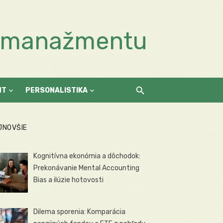
a manažmentu
NT
PERSONALISTIKA
JNOVŠIE
Kognitívna ekonómia a dôchodok:
Prekonávanie Mental Accounting
Bias a ilúzie hotovosti
Dilema sporenia: Komparácia